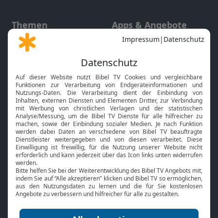
Themen
Apps & Angebote
Gott und Bibel erklärt
Newsletter
Feiertage
Mobile App
Interviews
Kids App
Neuigkeiten
Smart TV
HbbTV
Bibelthek Online-Bibel
Nächster Gottesdienst
Bibel TV
Service
Über uns
Kontakt
Jobs
TV-Empfang
Presse
FAQ
Mediadaten