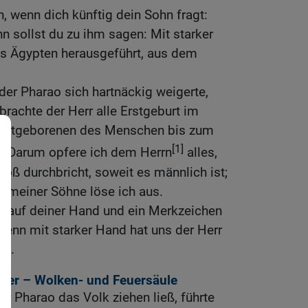
, wenn dich künftig dein Sohn fragt:
n sollst du zu ihm sagen: Mit starker
us Ägypten herausgeführt, aus dem
der Pharao sich hartnäckig weigerte,
brachte der Herr alle Erstgeburt im
rstgeborenen des Menschen bis zum
[1]
. Darum opfere ich dem Herrn
alles,
oß durchbricht, soweit es männlich ist;
n meiner Söhne löse ich aus.
en auf deiner Hand und ein Merkzeichen
denn mit starker Hand hat uns der Herr
rt.
meer – Wolken- und Feuersäule
er Pharao das Volk ziehen ließ, führte