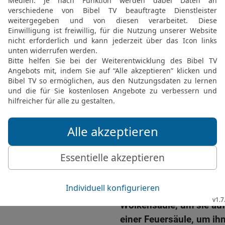
Gott sie nicht den Weg 
der nächste war. Denn Go
gereut, wenn sie Kampf {
Ägypten zurückkehren.
18
Daher ließ Gott das 
Wüstenweg zum Schilfmee
kampfgerüstet aus dem 
19
Mose aber nahm die G
hatte die Söhne Israel a
euch gewiss heimsuchen
von hier hinauf!
20
Und sie brachen auf v
am Rande der Wüste.
21
Der Herr aber zog vor 
Wolkensäule, um sie auf
einer Feuersäule, um ih