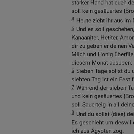
starker Hand hat euch de
soll kein gesäuertes {Br
4
Heute zieht ihr aus im
5
Und es soll geschehen,
Kanaaniter, Hetiter, Amor
dir zu geben er deinen V
Milch und Honig überfließ
diesem Monat ausüben.
6
Sieben Tage sollst du
siebten Tag ist ein Fest 
7
Während der sieben Ta
und kein gesäuertes {Bro
soll Sauerteig in all dei
8
Und du sollst {dies} d
Es geschieht um deswille
ich aus Ägypten zog.