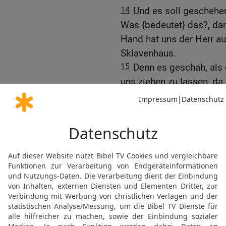
14
Und es soll geschehen
Was {bedeutet} das?, dan
Hand hat uns der Herr a
Sklavenhaus.
15
Denn es geschah, als 
uns ziehen zu lassen, da 
Land Ägypten um, vom E
Erstgeborenen des Viehs
was zuerst den Muttersch
aber jeden Erstgeborene
16
Das sei dir ein Zeich
zwischen deinen Augen, 
aus Ägypten herausgefüh
Israels Zug zum Schilf
17
Und es geschah, als d