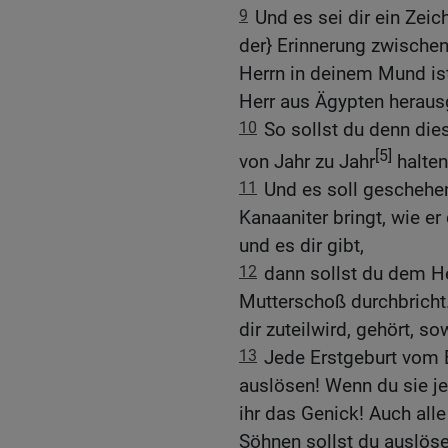
9
Und es sei dir ein Zei
der} Erinnerung zwische
Herrn in deinem Mund ist
Herr aus Ägypten heraus
10
So sollst du denn die
[5]
von Jahr zu Jahr
halten
11
Und es soll geschehen
Kanaaniter bringt, wie e
und es dir gibt,
12
dann sollst du dem He
Mutterschoß durchbricht.
dir zuteilwird, gehört, s
13
Jede Erstgeburt vom 
auslösen! Wenn du sie je
ihr das Genick! Auch all
Söhnen sollst du auslöse