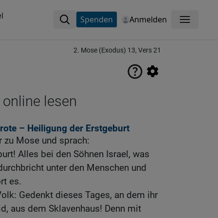
l
Spenden
Anmelden
Menü
2. Mose (Exodus) 13, Vers 21
 online lesen
rote – Heiligung der Erstgeburt
r zu Mose und sprach:
burt! Alles bei den Söhnen Israel, was
durchbricht unter den Menschen und
rt es.
lk: Gedenkt dieses Tages, an dem ihr
d, aus dem Sklavenhaus! Denn mit