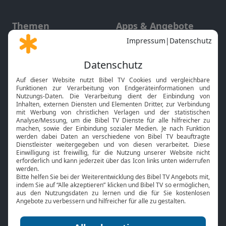
Themen
Apps & Angebote
Gott und Bibel erklärt
Newsletter
Feiertage
Mobile App
Interviews
Kids App
Neuigkeiten
Smart TV
HbbTV
Bibelthek Online-Bibel
Nächster Gottesdienst
Bibel TV
Service
Über uns
Kontakt
Jobs
TV-Empfang
Presse
FAQ
Mediadaten