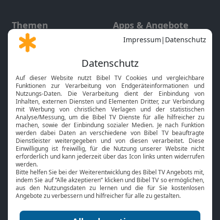
Themen
Apps & Angebote
Gott und Bibel erklärt
Newsletter
Feiertage
Mobile App
Interviews
Kids App
Neuigkeiten
Smart TV
HbbTV
Bibelthek Online-Bibel
Nächster Gottesdienst
Bibel TV
Service
Über uns
Kontakt
Jobs
TV-Empfang
Presse
FAQ
Mediadaten