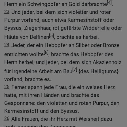
[4]
Herrn ein Schwingopfer an Gold darbrachte
.
23
Und jeder, bei dem sich violetter und roter
Purpur vorfand, auch etwa Karmesinstoff oder
Byssus, Ziegenhaar, rot gefärbte Widderfelle oder
[5]
Häute von Delfinen
, brachte es herbei.
24
Jeder, der ein Hebopfer an Silber oder Bronze
[6]
entrichten wollte
, brachte das Hebopfer des
Herrn herbei; und jeder, bei dem sich Akazienholz
[7]
für irgendeine Arbeit am Bau
{des Heiligtums}
vorfand, brachte es.
25
Ferner spann jede Frau, die ein weises Herz
hatte, mit ihren Händen und brachte das
Gesponnene: den violetten und roten Purpur, den
Karmesinstoff und den Byssus.
26
Alle Frauen, die ihr Herz mit Weisheit dazu
trieb, spannen das Ziegenhaar.