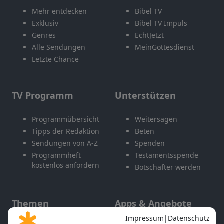
Mehr entdecken
Bibel TV
Exklusiv
Bibel TV Impuls
Genres
EchtJetzt
Alle Sendungen
MeinGottesdienst
Letzte Chance
TV Programm
Unterstützen
Programmübersicht
Weitersagen
Tipps der Redaktion
Beten
Sendungen von A-Z
Spenden
Programmheft
Testamentsspende
kostenlos anfordern
Botschafter werden
Themen
Apps & Angebote