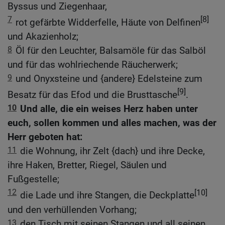
Byssus und Ziegenhaar,
7
[8]
rot gefärbte Widderfelle, Häute von Delfinen
und Akazienholz;
8
Öl für den Leuchter, Balsamöle für das Salböl
und für das wohlriechende Räucherwerk;
9
und Onyxsteine und {andere} Edelsteine zum
[9]
Besatz für das Efod und die Brusttasche
.
10
Und alle, die ein weises Herz haben unter
euch, sollen kommen und alles machen, was der
Herr geboten hat:
11
die Wohnung, ihr Zelt {dach} und ihre Decke,
ihre Haken, Bretter, Riegel, Säulen und
Fußgestelle;
12
[10]
die Lade und ihre Stangen, die Deckplatte
und den verhüllenden Vorhang;
13
den Tisch mit seinen Stangen und all seinen