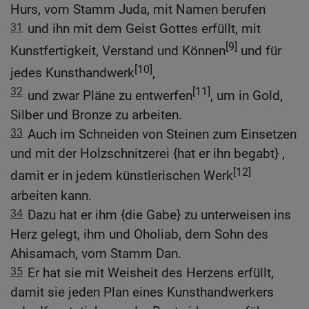
Hurs, vom Stamm Juda, mit Namen berufen
31
und ihn mit dem Geist Gottes erfüllt, mit
[9]
Kunstfertigkeit, Verstand und Können
und für
[10]
jedes Kunsthandwerk
,
32
[11]
und zwar Pläne zu entwerfen
, um in Gold,
Silber und Bronze zu arbeiten.
33
Auch im Schneiden von Steinen zum Einsetzen
und mit der Holzschnitzerei {hat er ihn begabt} ,
[12]
damit er in jedem künstlerischen Werk
arbeiten kann.
34
Dazu hat er ihm {die Gabe} zu unterweisen ins
Herz gelegt, ihm und Oholiab, dem Sohn des
Ahisamach, vom Stamm Dan.
35
Er hat sie mit Weisheit des Herzens erfüllt,
damit sie jeden Plan eines Kunsthandwerkers