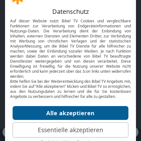
Gott und Bibel erklärt
Newsletter
Feiertage
Mobile App
Interviews
Kids App
Neuigkeiten
Smart TV
HbbTV
Bibelthek Online-Bibel
Nächster Gottesdienst
Bibel TV
Service
Über uns
Kontakt
Jobs
TV-Empfang
Presse
FAQ
Mediadaten
bibeltv.de:
Impressum
Datenschutz