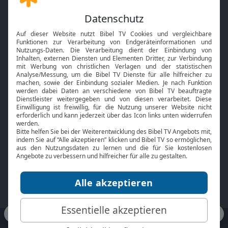
Gott und Bibel erklärt
Newsletter
Feiertage
Mobile App
Interviews
Kids App
Neuigkeiten
Smart TV
HbbTV
Bibelthek Online-Bibel
Nächster Gottesdienst
Bibel TV
Service
Über uns
Kontakt
Jobs
TV-Empfang
Presse
FAQ
Mediadaten
bibeltv.de:
Impressum
Datenschutz