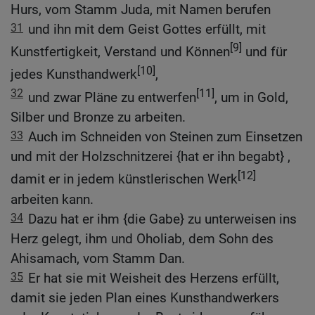
Hurs, vom Stamm Juda, mit Namen berufen
31
und ihn mit dem Geist Gottes erfüllt, mit
[9]
Kunstfertigkeit, Verstand und Können
und für
[10]
jedes Kunsthandwerk
,
32
[11]
und zwar Pläne zu entwerfen
, um in Gold,
Silber und Bronze zu arbeiten.
33
Auch im Schneiden von Steinen zum Einsetzen
und mit der Holzschnitzerei {hat er ihn begabt} ,
[12]
damit er in jedem künstlerischen Werk
arbeiten kann.
34
Dazu hat er ihm {die Gabe} zu unterweisen ins
Herz gelegt, ihm und Oholiab, dem Sohn des
Ahisamach, vom Stamm Dan.
35
Er hat sie mit Weisheit des Herzens erfüllt,
damit sie jeden Plan eines Kunsthandwerkers