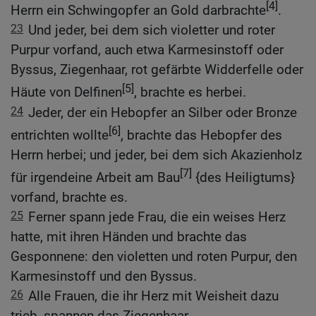
[4]
Herrn ein Schwingopfer an Gold darbrachte
.
23
Und jeder, bei dem sich violetter und roter
Purpur vorfand, auch etwa Karmesinstoff oder
Byssus, Ziegenhaar, rot gefärbte Widderfelle oder
[5]
Häute von Delfinen
, brachte es herbei.
24
Jeder, der ein Hebopfer an Silber oder Bronze
[6]
entrichten wollte
, brachte das Hebopfer des
Herrn herbei; und jeder, bei dem sich Akazienholz
[7]
für irgendeine Arbeit am Bau
{des Heiligtums}
vorfand, brachte es.
25
Ferner spann jede Frau, die ein weises Herz
hatte, mit ihren Händen und brachte das
Gesponnene: den violetten und roten Purpur, den
Karmesinstoff und den Byssus.
26
Alle Frauen, die ihr Herz mit Weisheit dazu
trieb, spannen das Ziegenhaar.