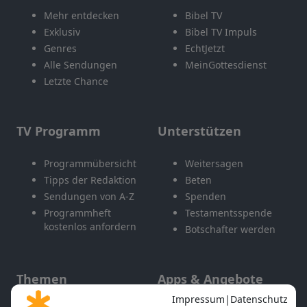
Mehr entdecken
Bibel TV
Exklusiv
Bibel TV Impuls
Genres
EchtJetzt
Alle Sendungen
MeinGottesdienst
Letzte Chance
TV Programm
Unterstützen
Programmübersicht
Weitersagen
Tipps der Redaktion
Beten
Sendungen von A-Z
Spenden
Programmheft
Testamentsspende
kostenlos anfordern
Botschafter werden
Themen
Apps & Angebote