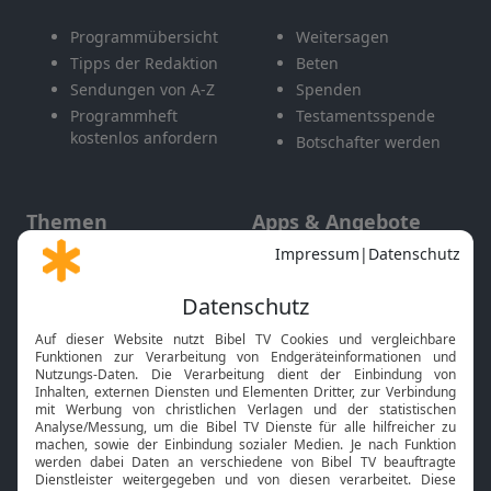
Programmübersicht
Weitersagen
Tipps der Redaktion
Beten
Sendungen von A-Z
Spenden
Programmheft
Testamentsspende
kostenlos anfordern
Botschafter werden
Themen
Apps & Angebote
Gott und Bibel erklärt
Newsletter
Feiertage
Mobile App
Interviews
Kids App
Neuigkeiten
Smart TV
HbbTV
Bibelthek Online-Bibel
Nächster Gottesdienst