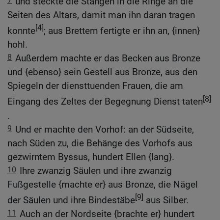
7
und steckte die Stangen in die Ringe an die
Seiten des Altars, damit man ihn daran tragen
[4]
konnte
; aus Brettern fertigte er ihn an, {innen}
hohl.
8
Außerdem machte er das Becken aus Bronze
und {ebenso} sein Gestell aus Bronze, aus den
Spiegeln der diensttuenden Frauen, die am
[8]
Eingang des Zeltes der Begegnung Dienst taten
.
9
Und er machte den Vorhof: an der Südseite,
nach Süden zu, die Behänge des Vorhofs aus
gezwirntem Byssus, hundert Ellen {lang}.
10
Ihre zwanzig Säulen und ihre zwanzig
Fußgestelle {machte er} aus Bronze, die Nägel
[9]
der Säulen und ihre Bindestäbe
aus Silber.
11
Auch an der Nordseite {brachte er} hundert