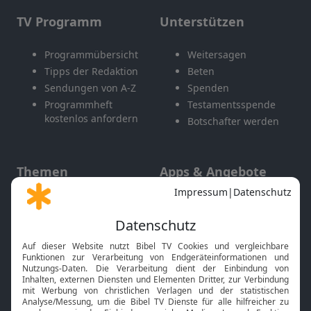
TV Programm
Unterstützen
Programmübersicht
Weitersagen
Tipps der Redaktion
Beten
Sendungen von A-Z
Spenden
Programmheft
Testamentsspende
kostenlos anfordern
Botschafter werden
Themen
Apps & Angebote
Gott und Bibel erklärt
Newsletter
Feiertage
Mobile App
Interviews
Kids App
Neuigkeiten
Smart TV
HbbTV
Bibelthek Online-Bibel
Nächster Gottesdienst