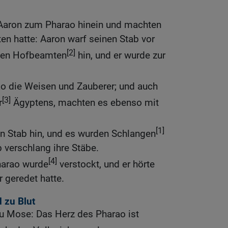
Aaron zum Pharao hinein und machten
ten hatte: Aaron warf seinen Stab vor
[2]
nen Hofbeamten
hin, und er wurde zur
ao die Weisen und Zauberer; und auch
[3]
r
Ägyptens, machten es ebenso mit
[1]
en Stab hin, und es wurden Schlangen
 verschlang ihre Stäbe.
[4]
harao wurde
verstockt, und er hörte
r geredet hatte.
 zu Blut
zu Mose: Das Herz des Pharao ist