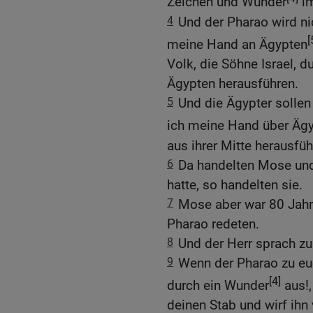
Zeichen und Wunder
im
4
Und der Pharao wird ni
[
meine Hand an Ägypten
Volk, die Söhne Israel, 
Ägypten herausführen.
5
Und die Ägypter sollen
ich meine Hand über Äg
aus ihrer Mitte herausfüh
6
Da handelten Mose und
hatte, so handelten sie.
7
Mose aber war 80 Jahre
Pharao redeten.
8
Und der Herr sprach z
9
Wenn der Pharao zu eu
[4]
durch ein Wunder
aus!,
deinen Stab und wirf ihn 