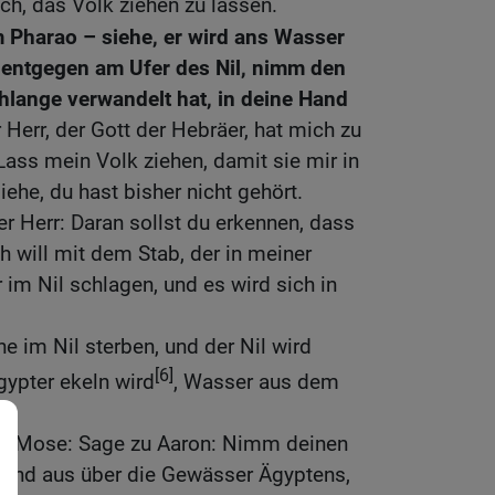
ich, das Volk ziehen zu lassen.
Pharao – siehe, er wird ans Wasser
m entgegen am Ufer des Nil, nimm den
chlange verwandelt hat, in deine Hand
 Herr, der Gott der Hebräer, hat mich zu
Lass mein Volk ziehen, damit sie mir in
ehe, du hast bisher nicht gehört.
er Herr: Daran sollst du erkennen, dass
ich will mit dem Stab, der in meiner
 im Nil schlagen, und es wird sich in
e im Nil sterben, und der Nil wird
[6]
gypter ekeln wird
, Wasser aus dem
zu Mose: Sage zu Aaron: Nimm deinen
Hand aus über die Gewässer Ägyptens,