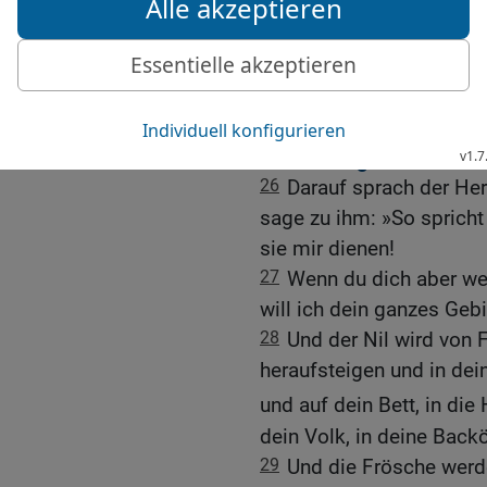
Wasser zum Trinken, den
nicht trinken.
25
Und es wurden sieben 
geschlagen hatte.
Zweite Plage: Frösche
26
Darauf sprach der He
sage zu ihm: »So spricht
sie mir dienen!
27
Wenn du dich aber wei
will ich dein ganzes Geb
28
Und der Nil wird von
heraufsteigen und in de
und auf dein Bett, in di
dein Volk, in deine Back
29
Und die Frösche werd