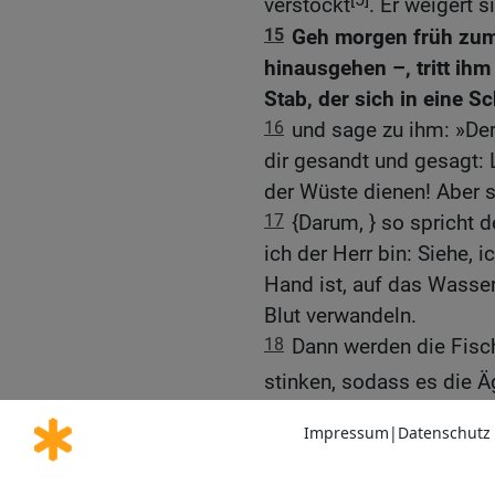
verstockt
. Er weigert s
15
Geh morgen früh zum 
hinausgehen –, tritt ih
Stab, der sich in eine S
16
und sage zu ihm: »Der
dir gesandt und gesagt: 
der Wüste dienen! Aber si
17
{Darum, } so spricht d
ich der Herr bin: Siehe, 
Hand ist, auf das Wasser
Blut verwandeln.
18
Dann werden die Fisch
stinken, sodass es die Ä
Nil zu trinken.«
19
Und der Herr sprach 
Stab und strecke deine 