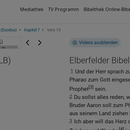
Mediathek
TV Programm
Bibelthek Online-Bibe
 (Exodus)
Kapitel 7
Vers 15
Videos ausblenden
LB)
Elberfelder Bibel
1
Und der Herr sprach zu
Pharao zum Gott eingeset
[3]
Prophet
sein.
2
Du sollst alles reden, 
Bruder Aaron soll zum Ph
aus seinem Land ziehen l
3
Ich aber will das Herz
[4]