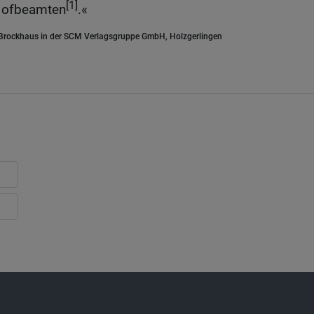
[1]
 Hofbeamten
.«
.Brockhaus in der SCM Verlagsgruppe GmbH, Holzgerlingen