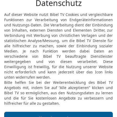
über seine Flüsse, Nilar
Wasserstellen, sodass s
Ägypten wird Blut sein, s
20
Da taten Mose und Aar
erhob den Stab und schl
den Augen seiner Hofbea
wurde alles Wasser, das i
21
Die Fische im Nil sta
die Ägypter konnten das 
das Blut war im ganzen 
22
Aber die Wahrsagepri
mit ihren Zauberkünsten
verstockt, und er hörte ni
23
Da wandte sich der P
auch dies nicht zu Herze
24
Alle Ägypter aber gr