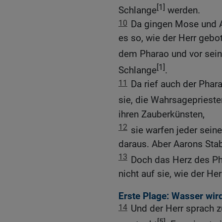
[1]
Schlange
werden.
10
Da gingen Mose und 
es so, wie der Herr gebo
dem Pharao und vor sei
[1]
Schlange
.
11
Da rief auch der Phar
sie, die Wahrsageprieste
ihren Zauberkünsten,
12
sie warfen jeder sein
daraus. Aber Aarons Stab
13
Doch das Herz des P
nicht auf sie, wie der Her
Erste Plage: Wasser wird
14
Und der Herr sprach 
[5]