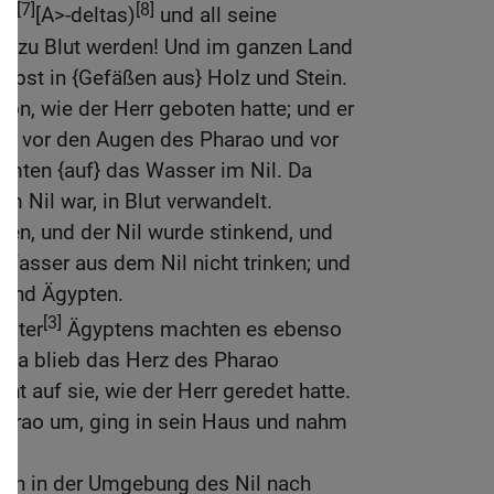
[7]
[8]
me
[A>-deltas)
und all seine
ie zu Blut werden! Und im ganzen Land
elbst in {Gefäßen aus} Holz und Stein.
on, wie der Herr geboten hatte; und er
ug vor den Augen des Pharao und vor
mten {auf} das Wasser im Nil. Da
m Nil war, in Blut verwandelt.
rben, und der Nil wurde stinkend, und
Wasser aus dem Nil nicht trinken; und
Land Ägypten.
[3]
ester
Ägyptens machten es ebenso
. Da blieb das Herz des Pharao
cht auf sie, wie der Herr geredet hatte.
harao um, ging in sein Haus und nahm
n.
uben in der Umgebung des Nil nach