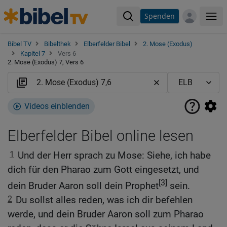
Spenden
Me
Bibel TV
Bibelthek
Elberfelder Bibel
2. Mose (Exodus)
Kapitel 7
Vers 6
2. Mose (Exodus) 7, Vers 6
Videos einblenden
Elberfelder Bibel online lesen
1
Und der Herr sprach zu Mose: Siehe, ich habe
dich für den Pharao zum Gott eingesetzt, und
[3]
dein Bruder Aaron soll dein Prophet
sein.
2
Du sollst alles reden, was ich dir befehlen
werde, und dein Bruder Aaron soll zum Pharao