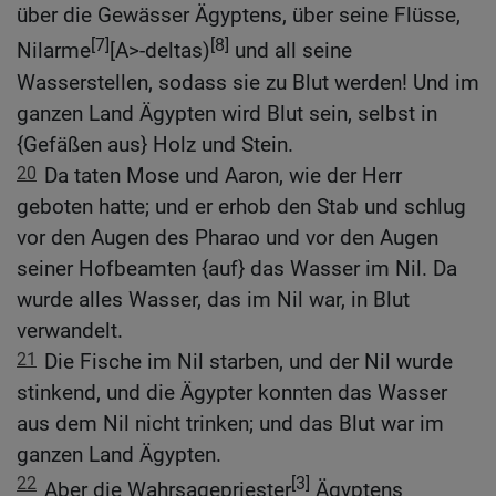
über die Gewässer Ägyptens, über seine Flüsse,
[7]
[8]
Nilarme
[A>-deltas)
und all seine
Wasserstellen, sodass sie zu Blut werden! Und im
ganzen Land Ägypten wird Blut sein, selbst in
{Gefäßen aus} Holz und Stein.
20
Da taten Mose und Aaron, wie der Herr
geboten hatte; und er erhob den Stab und schlug
vor den Augen des Pharao und vor den Augen
seiner Hofbeamten {auf} das Wasser im Nil. Da
wurde alles Wasser, das im Nil war, in Blut
verwandelt.
21
Die Fische im Nil starben, und der Nil wurde
stinkend, und die Ägypter konnten das Wasser
aus dem Nil nicht trinken; und das Blut war im
ganzen Land Ägypten.
22
[3]
Aber die Wahrsagepriester
Ägyptens