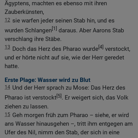
Ägyptens, machten es ebenso mit ihren
Zauberkünsten,
12
sie warfen jeder seinen Stab hin, und es
[1]
wurden Schlangen
daraus. Aber Aarons Stab
verschlang ihre Stäbe.
13
[4]
Doch das Herz des Pharao wurde
verstockt,
und er hörte nicht auf sie, wie der Herr geredet
hatte.
Erste Plage: Wasser wird zu Blut
14
Und der Herr sprach zu Mose: Das Herz des
[5]
Pharao ist verstockt
. Er weigert sich, das Volk
ziehen zu lassen.
15
Geh morgen früh zum Pharao – siehe, er wird
ans Wasser hinausgehen –, tritt ihm entgegen am
Ufer des Nil, nimm den Stab, der sich in eine