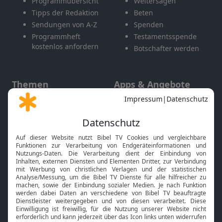
Programmübersicht
Weitersagen
Tipps der Redaktion
Beten
Sendungen von A-Z
Spenden
Programmheft
Testamentsspende
kostenlos anfordern
Botschafter werden
Themen
Apps & Angebote
Gott und Bibel erklärt
Newsletter
Feiertage
Mobile App
Interviews
Kids App
Neuigkeiten
Smart TV
HbbTV
Bibelthek Online-Bibel
Nächster Gottesdienst
Bibel TV
Service