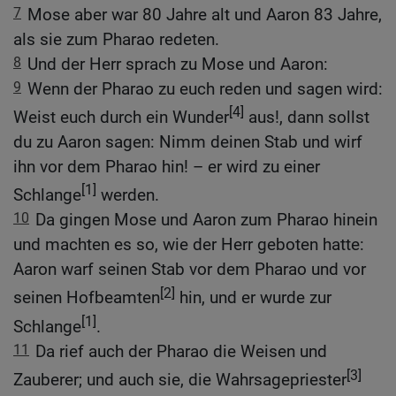
7
Mose aber war 80 Jahre alt und Aaron 83 Jahre,
als sie zum Pharao redeten.
8
Und der Herr sprach zu Mose und Aaron:
9
Wenn der Pharao zu euch reden und sagen wird:
[4]
Weist euch durch ein Wunder
aus!, dann sollst
du zu Aaron sagen: Nimm deinen Stab und wirf
ihn vor dem Pharao hin! – er wird zu einer
[1]
Schlange
werden.
10
Da gingen Mose und Aaron zum Pharao hinein
und machten es so, wie der Herr geboten hatte:
Aaron warf seinen Stab vor dem Pharao und vor
[2]
seinen Hofbeamten
hin, und er wurde zur
[1]
Schlange
.
11
Da rief auch der Pharao die Weisen und
[3]
Zauberer; und auch sie, die Wahrsagepriester