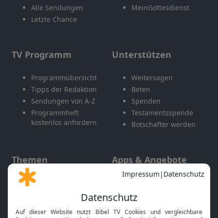
Alle Sendungen
MeinGottesdienst
Letzte Chance
TV Programm
Unterstützen
Programmübersicht
Weitersagen
Tipps der Redaktion
Beten
Sendungen von A-Z
Spenden
Programmheft
Testamentsspende
kostenlos anfordern
Botschafter werden
Themen
Apps & Angebote
Gott und Bibel erklärt
Newsletter
Feiertage
Mobile App
Interviews
Kids App
Neuigkeiten
Smart TV