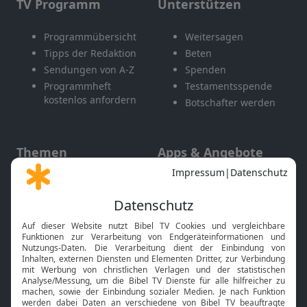
TV Programm
Unterstützen
Programmübersicht
Weitersagen
Tipps der Redaktion
Beten
Sendungen von A-Z
Spenden
Programmheft
Testamentsspende
kostenlos anfordern
Botschafter werden
Themen
Apps & Angebote
Gott und Bibel erklärt
Newsletter
Feiertage
Mobile App
Interviews
Kids App
Neuigkeiten
Smart TV
HbbTV
Bibelthek Online-Bibel
Nächster Gottesdienst