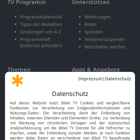
TV Programm
Unterstützen
Programmübersicht
Weitersagen
Tipps der Redaktion
Beten
Sendungen von A-Z
Spenden
Programmheft
Testamentsspende
kostenlos anfordern
Botschafter werden
Themen
Apps & Angebote
Gott und Bibel erklärt
Newsletter
Feiertage
Mobile App
Interviews
Kids App
Neuigkeiten
Smart TV
HbbTV
Bibelthek Online-Bibel
Nächster Gottesdienst