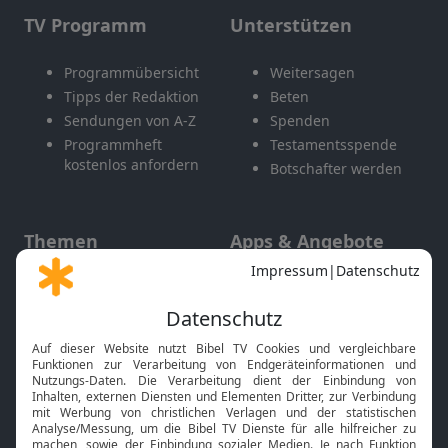
TV Programm
Unterstützen
Programmübersicht
Weitersagen
Tipps der Redaktion
Beten
Sendungen von A-Z
Spenden
Programmheft
Testamentsspende
kostenlos anfordern
Botschafter werden
Themen
Apps & Angebote
Gott und Bibel erklärt
Newsletter
Feiertage
Mobile App
Interviews
Kids App
Neuigkeiten
Smart TV
HbbTV
Bibelthek Online-Bibel
Nächster Gottesdienst