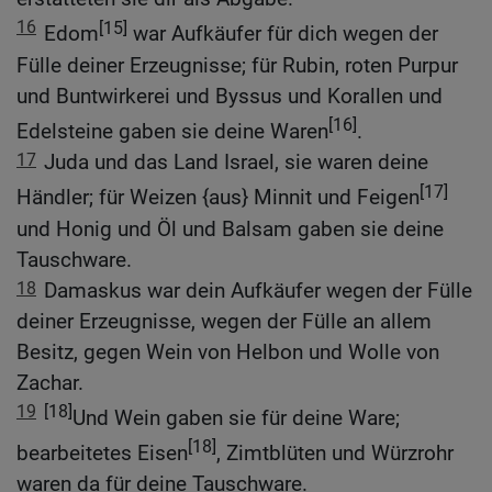
16
[15]
Edom
war Aufkäufer für dich wegen der
Fülle deiner Erzeugnisse; für Rubin, roten Purpur
und Buntwirkerei und Byssus und Korallen und
[16]
Edelsteine gaben sie deine Waren
.
17
Juda und das Land Israel, sie waren deine
[17]
Händler; für Weizen {aus} Minnit und Feigen
und Honig und Öl und Balsam gaben sie deine
Tauschware.
18
Damaskus war dein Aufkäufer wegen der Fülle
deiner Erzeugnisse, wegen der Fülle an allem
Besitz, gegen Wein von Helbon und Wolle von
Zachar.
19
[18]
Und Wein gaben sie für deine Ware;
[18]
bearbeitetes Eisen
, Zimtblüten und Würzrohr
waren da für deine Tauschware.