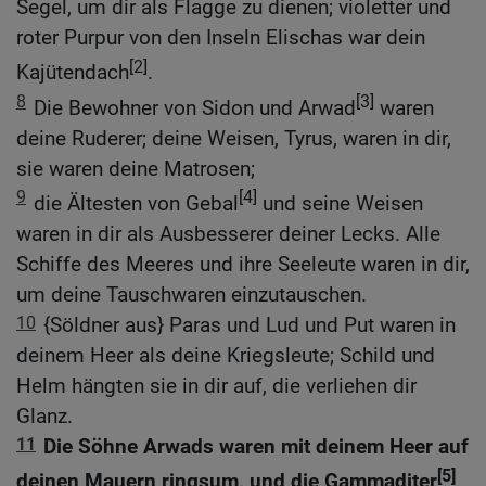
Segel, um dir als Flagge zu dienen; violetter und
roter Purpur von den Inseln Elischas war dein
[2]
Kajütendach
.
8
[3]
Die Bewohner von Sidon und Arwad
waren
deine Ruderer; deine Weisen, Tyrus, waren in dir,
sie waren deine Matrosen;
9
[4]
die Ältesten von Gebal
und seine Weisen
waren in dir als Ausbesserer deiner Lecks. Alle
Schiffe des Meeres und ihre Seeleute waren in dir,
um deine Tauschwaren einzutauschen.
10
{Söldner aus} Paras und Lud und Put waren in
deinem Heer als deine Kriegsleute; Schild und
Helm hängten sie in dir auf, die verliehen dir
Glanz.
11
Die Söhne Arwads waren mit deinem Heer auf
[5]
deinen Mauern ringsum, und die Gammaditer