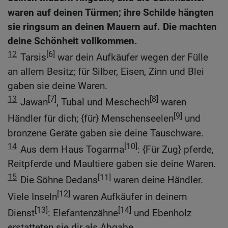
waren auf deinen Türmen; ihre Schilde hängten
sie ringsum an deinen Mauern auf. Die machten
deine Schönheit vollkommen.
12
[6]
Tarsis
war dein Aufkäufer wegen der Fülle
an allem Besitz; für Silber, Eisen, Zinn und Blei
gaben sie deine Waren.
13
[7]
[8]
Jawan
, Tubal und Meschech
waren
[9]
Händler für dich; {für} Menschenseelen
und
bronzene Geräte gaben sie deine Tauschware.
14
[10]
Aus dem Haus Togarma
: {Für Zug} pferde,
Reitpferde und Maultiere gaben sie deine Waren.
15
[11]
Die Söhne Dedans
waren deine Händler.
[12]
Viele Inseln
waren Aufkäufer in deinem
[13]
[14]
Dienst
: Elefantenzähne
und Ebenholz
erstatteten sie dir als Abgabe.