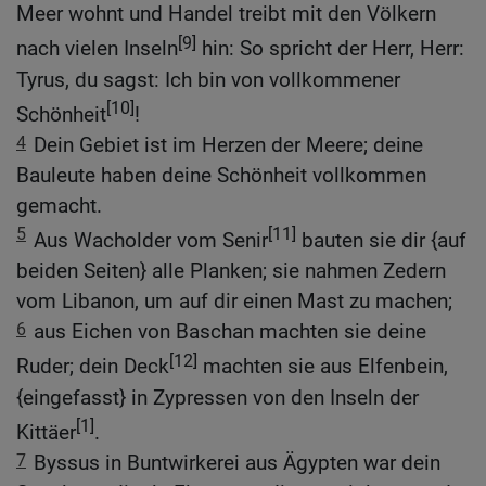
Meer wohnt und Handel treibt mit den Völkern
[9]
nach vielen Inseln
hin: So spricht der Herr, Herr:
Tyrus, du sagst: Ich bin von vollkommener
[10]
Schönheit
!
4
Dein Gebiet ist im Herzen der Meere; deine
Bauleute haben deine Schönheit vollkommen
gemacht.
5
[11]
Aus Wacholder vom Senir
bauten sie dir {auf
beiden Seiten} alle Planken; sie nahmen Zedern
vom Libanon, um auf dir einen Mast zu machen;
6
aus Eichen von Baschan machten sie deine
[12]
Ruder; dein Deck
machten sie aus Elfenbein,
{eingefasst} in Zypressen von den Inseln der
[1]
Kittäer
.
7
Byssus in Buntwirkerei aus Ägypten war dein