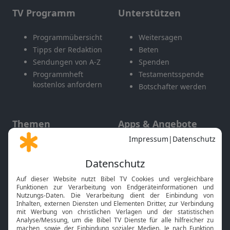
TV Programm
Unterstützen
Programmübersicht
Weitersagen
Tipps der Redaktion
Beten
Sendungen von A-Z
Spenden
Programmheft
Testamentsspende
kostenlos anfordern
Botschafter werden
Themen
Apps & Angebote
Gott und Bibel erklärt
Newsletter
Feiertage
Mobile App
Interviews
Kids App
Neuigkeiten
Smart TV
HbbTV
Bibelthek Online-Bibel
Nächster Gottesdienst