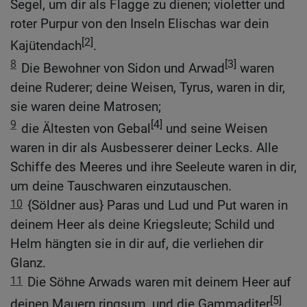
Segel, um dir als Flagge zu dienen; violetter und
roter Purpur von den Inseln Elischas war dein
[2]
Kajütendach
.
8
[3]
Die Bewohner von Sidon und Arwad
waren
deine Ruderer; deine Weisen, Tyrus, waren in dir,
sie waren deine Matrosen;
9
[4]
die Ältesten von Gebal
und seine Weisen
waren in dir als Ausbesserer deiner Lecks. Alle
Schiffe des Meeres und ihre Seeleute waren in dir,
um deine Tauschwaren einzutauschen.
10
{Söldner aus} Paras und Lud und Put waren in
deinem Heer als deine Kriegsleute; Schild und
Helm hängten sie in dir auf, die verliehen dir
Glanz.
11
Die Söhne Arwads waren mit deinem Heer auf
[5]
deinen Mauern ringsum, und die Gammaditer