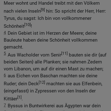
Meer wohnt und Handel treibt mit den Völkern
[9]
nach vielen Inseln
hin: So spricht der Herr, Herr:
Tyrus, du sagst: Ich bin von vollkommener
[10]
Schönheit
!
4
Dein Gebiet ist im Herzen der Meere; deine
Bauleute haben deine Schönheit vollkommen
gemacht.
5
[11]
Aus Wacholder vom Senir
bauten sie dir {auf
beiden Seiten} alle Planken; sie nahmen Zedern
vom Libanon, um auf dir einen Mast zu machen;
6
aus Eichen von Baschan machten sie deine
[12]
Ruder; dein Deck
machten sie aus Elfenbein,
{eingefasst} in Zypressen von den Inseln der
[1]
Kittäer
.
7
Byssus in Buntwirkerei aus Ägypten war dein