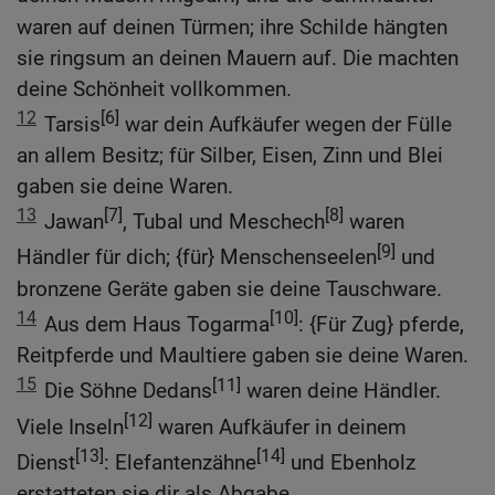
waren auf deinen Türmen; ihre Schilde hängten
sie ringsum an deinen Mauern auf. Die machten
deine Schönheit vollkommen.
12
[6]
Tarsis
war dein Aufkäufer wegen der Fülle
an allem Besitz; für Silber, Eisen, Zinn und Blei
gaben sie deine Waren.
13
[7]
[8]
Jawan
, Tubal und Meschech
waren
[9]
Händler für dich; {für} Menschenseelen
und
bronzene Geräte gaben sie deine Tauschware.
14
[10]
Aus dem Haus Togarma
: {Für Zug} pferde,
Reitpferde und Maultiere gaben sie deine Waren.
15
[11]
Die Söhne Dedans
waren deine Händler.
[12]
Viele Inseln
waren Aufkäufer in deinem
[13]
[14]
Dienst
: Elefantenzähne
und Ebenholz
erstatteten sie dir als Abgabe.