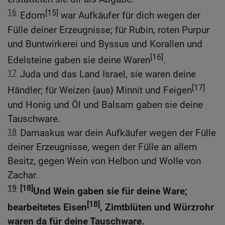
16
[15]
Edom
war Aufkäufer für dich wegen der
Fülle deiner Erzeugnisse; für Rubin, roten Purpur
und Buntwirkerei und Byssus und Korallen und
[16]
Edelsteine gaben sie deine Waren
.
17
Juda und das Land Israel, sie waren deine
[17]
Händler; für Weizen {aus} Minnit und Feigen
und Honig und Öl und Balsam gaben sie deine
Tauschware.
18
Damaskus war dein Aufkäufer wegen der Fülle
deiner Erzeugnisse, wegen der Fülle an allem
Besitz, gegen Wein von Helbon und Wolle von
Zachar.
19
[18]
Und Wein gaben sie für deine Ware;
[18]
bearbeitetes Eisen
, Zimtblüten und Würzrohr
waren da für deine Tauschware.