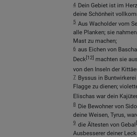
4
Dein Gebiet ist im Her
deine Schönheit vollko
5
Aus Wacholder vom Se
alle Planken; sie nahmen
Mast zu machen;
6
aus Eichen von Bascha
[12]
Deck
machten sie aus 
von den Inseln der Kittäe
7
Byssus in Buntwirkerei
Flagge zu dienen; violett
Elischas war dein Kajüt
8
Die Bewohner von Sid
deine Weisen, Tyrus, ware
9
die Ältesten von Gebal
Ausbesserer deiner Lecks