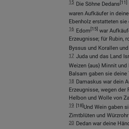
15
[11]
Die Söhne Dedans
waren Aufkäufer in dein
Ebenholz erstatteten sie 
16
[15]
Edom
war Aufkäufe
Erzeugnisse; für Rubin, 
Byssus und Korallen und
17
Juda und das Land Isr
Weizen {aus} Minnit und
Balsam gaben sie deine
18
Damaskus war dein Au
Erzeugnisse, wegen der F
Helbon und Wolle von Za
19
[18]
Und Wein gaben sie
Zimtblüten und Würzrohr
20
Dedan war deine Händ