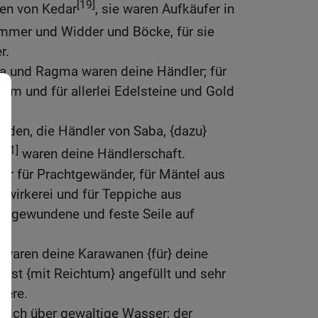
[19]
ten von Kedar
, sie waren Aufkäufer in
ämmer und Widder und Böcke, für sie
r.
ba und Ragma waren deine Händler; für
am und für allerlei Edelsteine und Gold
Eden, die Händler von Saba, {dazu}
[21]
waren deine Händlerschaft.
er für Prachtgewänder, für Mäntel aus
twirkerei und für Teppiche aus
r gewundene und feste Seile auf
s waren deine Karawanen {für} deine
est {mit Reichtum} angefüllt und sehr
eere.
 dich über gewaltige Wasser; der