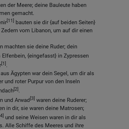
zen der Meere; deine Bauleute haben
mmen gemacht.
[11]
nir
bauten sie dir {auf beiden Seiten}
 Zedern vom Libanon, um auf dir einen
n machten sie deine Ruder; dein
Elfenbein, {eingefasst} in Zypressen
[1]
r
.
 aus Ägypten war dein Segel, um dir als
er und roter Purpur von den Inseln
[2]
endach
.
[3]
on und Arwad
waren deine Ruderer;
n in dir, sie waren deine Matrosen;
[4]
und seine Weisen waren in dir als
. Alle Schiffe des Meeres und ihre