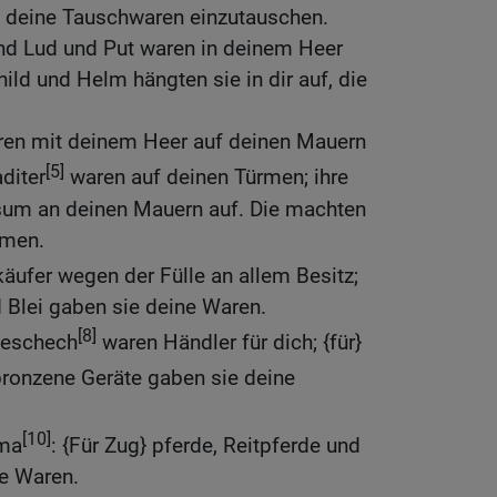
m deine Tauschwaren einzutauschen.
und Lud und Put waren in deinem Heer
hild und Helm hängten sie in dir auf, die
en mit deinem Heer auf deinen Mauern
[5]
diter
waren auf deinen Türmen; ihre
gsum an deinen Mauern auf. Die machten
mmen.
äufer wegen der Fülle an allem Besitz;
nd Blei gaben sie deine Waren.
[8]
Meschech
waren Händler für dich; {für}
ronzene Geräte gaben sie deine
[10]
ma
: {Für Zug} pferde, Reitpferde und
ne Waren.