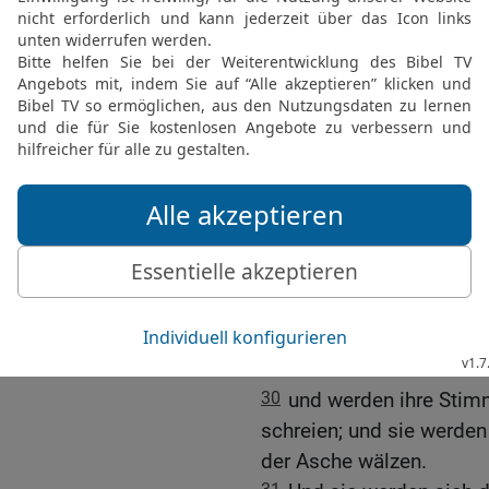
Ostwind {aber} zerbrach
27
Dein Besitz und deine
Seeleute und deine Matr
die, die deine Tauschwar
Kriegsleute, die in dir s
deiner Mitte ist, werden
deines Sturzes.
28
Von dem lauten Gesch
[2]
Weidegebiete
erbeben
29
Und alle, die das Rude
des Meeres werden von i
Land bleiben
30
und werden ihre Stimm
schreien; und sie werden
der Asche wälzen.