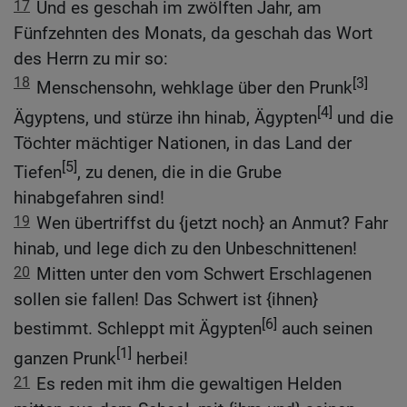
17
Und es geschah im zwölften Jahr, am
Fünfzehnten des Monats, da geschah das Wort
des Herrn zu mir so:
18
[3]
Menschensohn, wehklage über den Prunk
[4]
Ägyptens, und stürze ihn hinab, Ägypten
und die
Töchter mächtiger Nationen, in das Land der
[5]
Tiefen
, zu denen, die in die Grube
hinabgefahren sind!
19
Wen übertriffst du {jetzt noch} an Anmut? Fahr
hinab, und lege dich zu den Unbeschnittenen!
20
Mitten unter den vom Schwert Erschlagenen
sollen sie fallen! Das Schwert ist {ihnen}
[6]
bestimmt. Schleppt mit Ägypten
auch seinen
[1]
ganzen Prunk
herbei!
21
Es reden mit ihm die gewaltigen Helden