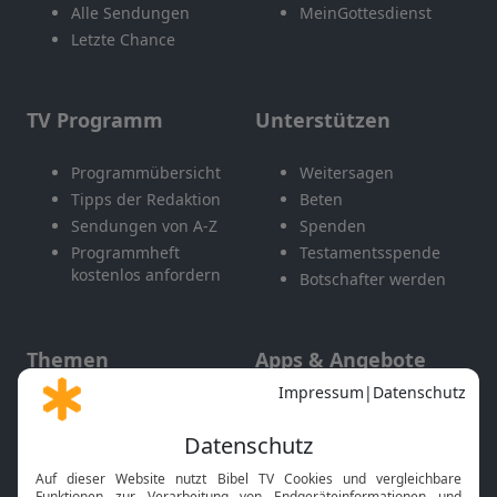
Alle Sendungen
MeinGottesdienst
Letzte Chance
TV Programm
Unterstützen
Programmübersicht
Weitersagen
Tipps der Redaktion
Beten
Sendungen von A-Z
Spenden
Programmheft
Testamentsspende
kostenlos anfordern
Botschafter werden
Themen
Apps & Angebote
Gott und Bibel erklärt
Newsletter
Feiertage
Mobile App
Interviews
Kids App
Neuigkeiten
Smart TV