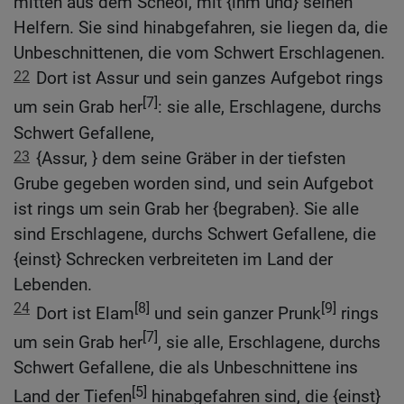
mitten aus dem Scheol, mit {ihm und} seinen
Helfern. Sie sind hinabgefahren, sie liegen da, die
Unbeschnittenen, die vom Schwert Erschlagenen.
22
Dort ist Assur und sein ganzes Aufgebot rings
[7]
um sein Grab her
: sie alle, Erschlagene, durchs
Schwert Gefallene,
23
{Assur, } dem seine Gräber in der tiefsten
Grube gegeben worden sind, und sein Aufgebot
ist rings um sein Grab her {begraben}. Sie alle
sind Erschlagene, durchs Schwert Gefallene, die
{einst} Schrecken verbreiteten im Land der
Lebenden.
24
[8]
[9]
Dort ist Elam
und sein ganzer Prunk
rings
[7]
um sein Grab her
, sie alle, Erschlagene, durchs
Schwert Gefallene, die als Unbeschnittene ins
[5]
Land der Tiefen
hinabgefahren sind, die {einst}