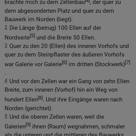
[4]
brachte mich zu dem Zellenbau
, der quer zu
dem abgesonderten Platz und quer zu dem
Bauwerk im Norden {liegt}.
2
Die Länge {betrug} 100 Ellen auf der
[5]
Nordseite
und die Breite 50 Ellen.
3
Quer zu den 20 {Ellen} des inneren Vorhofs und
quer zu dem Steinpflaster des äußeren Vorhofs
[6]
[7]
war Galerie vor Galerie
im dritten {Stockwerk}
.
4
Und vor den Zellen war ein Gang von zehn Ellen
Breite, zum inneren {Vorhof} hin ein Weg von
[8]
hundert Ellen
. Und ihre Eingänge waren nach
Norden {gerichtet}.
5
Und die oberen Zellen waren, weil die
[9]
Galerien
ihnen {Raum} wegnahmen, schmaler
als die unteren und die mittleren des Bauwerks.