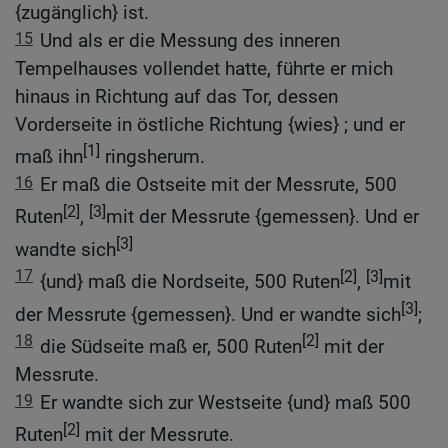
{zugänglich} ist.
15
Und als er die Messung des inneren
Tempelhauses vollendet hatte, führte er mich
hinaus in Richtung auf das Tor, dessen
Vorderseite in östliche Richtung {wies} ; und er
[1]
maß ihn
ringsherum.
16
Er maß die Ostseite mit der Messrute, 500
[2]
[3]
Ruten
,
mit der Messrute {gemessen}. Und er
[3]
wandte sich
17
[2]
[3]
{und} maß die Nordseite, 500 Ruten
,
mit
[3]
der Messrute {gemessen}. Und er wandte sich
;
18
[2]
die Südseite maß er, 500 Ruten
mit der
Messrute.
19
Er wandte sich zur Westseite {und} maß 500
[2]
Ruten
mit der Messrute.