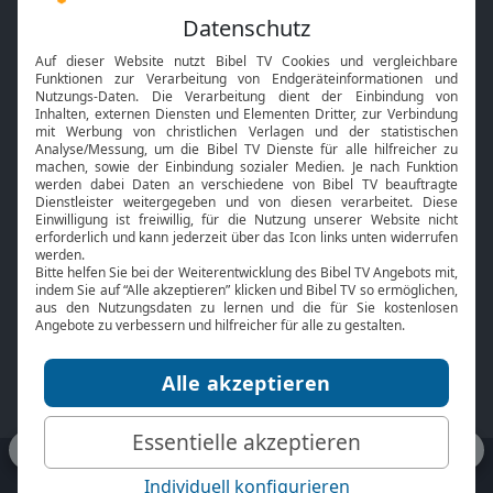
Feiertage
Mobile App
Interviews
Kids App
Neuigkeiten
Smart TV
HbbTV
Bibelthek Online-Bibel
Nächster Gottesdienst
Bibel TV
Service
Über uns
Kontakt
Jobs
TV-Empfang
Presse
FAQ
Mediadaten
bibeltv.de:
Impressum
Datenschutz
Nutzungsbedingungen
Fakten Bibel TV App