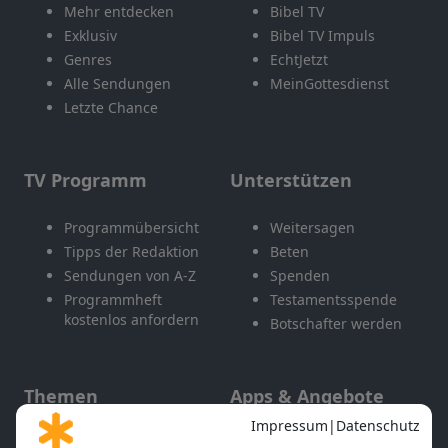
Mehr entdecken
Bibel TV
Exklusiv
Bibel TV Impuls
Genres
EchtJetzt
Alle Sendungen
MeinGottesdienst
Letzte Chance
TV Programm
Unterstützen
Programmübersicht
Weitersagen
Tipps der Redaktion
Beten
Sendungen von A-Z
Spenden
Programmheft
Testamentsspende
kostenlos anfordern
Botschafter werden
Themen
Apps & Angebote
Gott und Bibel erklärt
Newsletter