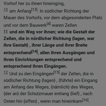
Vorhof her zu ihnen hineinging,
10
[13]
am Anfang
. In südlicher Richtung der
Mauer des Vorhofs, vor dem abgesonderten Platz
[4]
und vor dem Bauwerk
waren Zellen
11
und ein Weg vor ihnen; wie die Gestalt der
Zellen, die in nördlicher Richtung {lagen, war
ihre Gestalt} , ihrer Länge und ihrer Breite
[14]
entsprechend
, allen ihren Ausgängen und
ihren Einrichtungen entsprechend und
entsprechend ihren Eingängen.
12
[15]
Und zu den Eingängen
der Zellen, die in
südlicher Richtung {lagen} , {führte} ein Eingang
am Anfang des Weges, {nämlich} des Weges,
{der an} der Schutzmauer entlang {lief} , nach
[16]
Osten hin {offen} , wenn man hineinkam
.