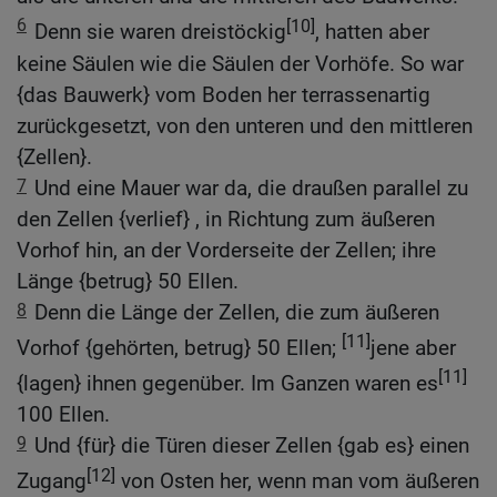
6
[10]
Denn sie waren dreistöckig
, hatten aber
keine Säulen wie die Säulen der Vorhöfe. So war
{das Bauwerk} vom Boden her terrassenartig
zurückgesetzt, von den unteren und den mittleren
{Zellen}.
7
Und eine Mauer war da, die draußen parallel zu
den Zellen {verlief} , in Richtung zum äußeren
Vorhof hin, an der Vorderseite der Zellen; ihre
Länge {betrug} 50 Ellen.
8
Denn die Länge der Zellen, die zum äußeren
[11]
Vorhof {gehörten, betrug} 50 Ellen;
jene aber
[11]
{lagen} ihnen gegenüber. Im Ganzen waren es
100 Ellen.
9
Und {für} die Türen dieser Zellen {gab es} einen
[12]
Zugang
von Osten her, wenn man vom äußeren