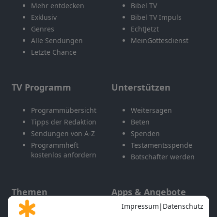
Mehr entdecken
Bibel TV
Exklusiv
Bibel TV Impuls
Genres
EchtJetzt
Alle Sendungen
MeinGottesdienst
Letzte Chance
TV Programm
Unterstützen
Programmübersicht
Weitersagen
Tipps der Redaktion
Beten
Sendungen von A-Z
Spenden
Programmheft
Testamentsspende
kostenlos anfordern
Botschafter werden
Themen
Apps & Angebote
Gott und Bibel erklärt
Newsletter