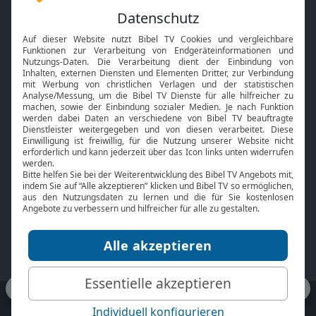
Feiertage
Mobile App
Interviews
Kids App
Neuigkeiten
Smart TV
HbbTV
Bibelthek Online-Bibel
Nächster Gottesdienst
Bibel TV
Service
Über uns
Kontakt
Jobs
TV-Empfang
Presse
FAQ
Mediadaten
bibeltv.de:
Impressum
Datenschutz
Nutzungsbedingungen
Fakten Bibel TV App