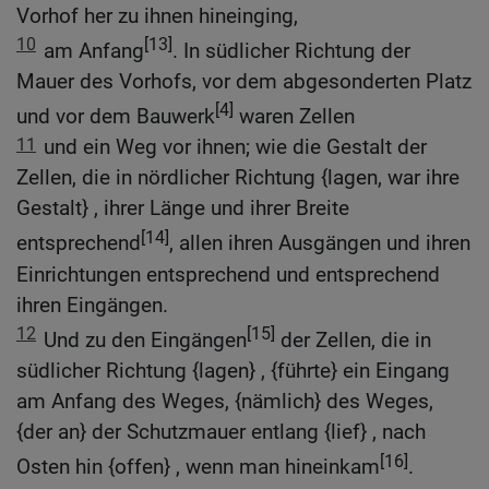
Vorhof her zu ihnen hineinging,
10
[13]
am Anfang
. In südlicher Richtung der
Mauer des Vorhofs, vor dem abgesonderten Platz
[4]
und vor dem Bauwerk
waren Zellen
11
und ein Weg vor ihnen; wie die Gestalt der
Zellen, die in nördlicher Richtung {lagen, war ihre
Gestalt} , ihrer Länge und ihrer Breite
[14]
entsprechend
, allen ihren Ausgängen und ihren
Einrichtungen entsprechend und entsprechend
ihren Eingängen.
12
[15]
Und zu den Eingängen
der Zellen, die in
südlicher Richtung {lagen} , {führte} ein Eingang
am Anfang des Weges, {nämlich} des Weges,
{der an} der Schutzmauer entlang {lief} , nach
[16]
Osten hin {offen} , wenn man hineinkam
.