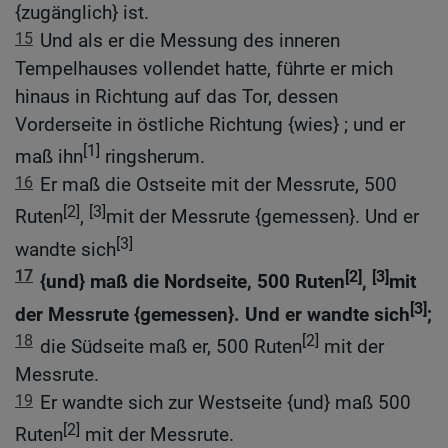
{zugänglich} ist.
15
Und als er die Messung des inneren
Tempelhauses vollendet hatte, führte er mich
hinaus in Richtung auf das Tor, dessen
Vorderseite in östliche Richtung {wies} ; und er
[1]
maß ihn
ringsherum.
16
Er maß die Ostseite mit der Messrute, 500
[2]
[3]
Ruten
,
mit der Messrute {gemessen}. Und er
[3]
wandte sich
17
[2]
[3]
{und} maß die Nordseite, 500 Ruten
,
mit
[3]
der Messrute {gemessen}. Und er wandte sich
;
18
[2]
die Südseite maß er, 500 Ruten
mit der
Messrute.
19
Er wandte sich zur Westseite {und} maß 500
[2]
Ruten
mit der Messrute.