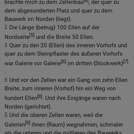
[4]
brachte mich zu dem Zellenbau
, der quer zu
dem abgesonderten Platz und quer zu dem
Bauwerk im Norden {liegt}.
2
Die Länge {betrug} 100 Ellen auf der
[5]
Nordseite
und die Breite 50 Ellen.
3
Quer zu den 20 {Ellen} des inneren Vorhofs und
quer zu dem Steinpflaster des äußeren Vorhofs
[6]
[7]
war Galerie vor Galerie
im dritten {Stockwerk}
.
4
Und vor den Zellen war ein Gang von zehn Ellen
Breite, zum inneren {Vorhof} hin ein Weg von
[8]
hundert Ellen
. Und ihre Eingänge waren nach
Norden {gerichtet}.
5
Und die oberen Zellen waren, weil die
[9]
Galerien
ihnen {Raum} wegnahmen, schmaler
als die unteren und die mittleren des Bauwerks.