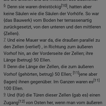
6
[10]
Denn sie waren dreistöckig
, hatten aber
keine Säulen wie die Säulen der Vorhöfe. So war
{das Bauwerk} vom Boden her terrassenartig
zurückgesetzt, von den unteren und den mittleren
{Zellen}.
7
Und eine Mauer war da, die draußen parallel zu
den Zellen {verlief} , in Richtung zum äußeren
Vorhof hin, an der Vorderseite der Zellen; ihre
Länge {betrug} 50 Ellen.
8
Denn die Länge der Zellen, die zum äußeren
[11]
Vorhof {gehörten, betrug} 50 Ellen;
jene aber
[11]
{lagen} ihnen gegenüber. Im Ganzen waren es
100 Ellen.
9
Und {für} die Türen dieser Zellen {gab es} einen
[12]
Zugang
von Osten her, wenn man vom äußeren