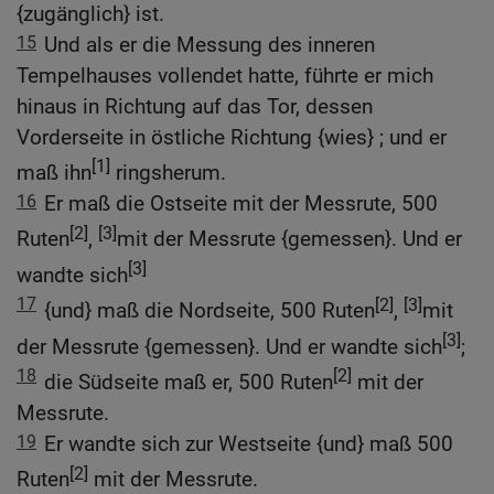
{zugänglich} ist.
15
Und als er die Messung des inneren
Tempelhauses vollendet hatte, führte er mich
hinaus in Richtung auf das Tor, dessen
Vorderseite in östliche Richtung {wies} ; und er
[1]
maß ihn
ringsherum.
16
Er maß die Ostseite mit der Messrute, 500
[2]
[3]
Ruten
,
mit der Messrute {gemessen}. Und er
[3]
wandte sich
17
[2]
[3]
{und} maß die Nordseite, 500 Ruten
,
mit
[3]
der Messrute {gemessen}. Und er wandte sich
;
18
[2]
die Südseite maß er, 500 Ruten
mit der
Messrute.
19
Er wandte sich zur Westseite {und} maß 500
[2]
Ruten
mit der Messrute.