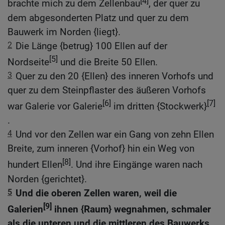
[4]
brachte mich zu dem Zellenbau
, der quer zu
dem abgesonderten Platz und quer zu dem
Bauwerk im Norden {liegt}.
2
Die Länge {betrug} 100 Ellen auf der
[5]
Nordseite
und die Breite 50 Ellen.
3
Quer zu den 20 {Ellen} des inneren Vorhofs und
quer zu dem Steinpflaster des äußeren Vorhofs
[6]
[7]
war Galerie vor Galerie
im dritten {Stockwerk}
.
4
Und vor den Zellen war ein Gang von zehn Ellen
Breite, zum inneren {Vorhof} hin ein Weg von
[8]
hundert Ellen
. Und ihre Eingänge waren nach
Norden {gerichtet}.
5
Und die oberen Zellen waren, weil die
[9]
Galerien
ihnen {Raum} wegnahmen, schmaler
als die unteren und die mittleren des Bauwerks.