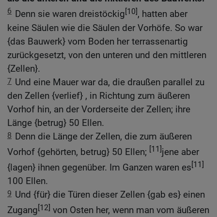
6
[10]
Denn sie waren dreistöckig
, hatten aber
keine Säulen wie die Säulen der Vorhöfe. So war
{das Bauwerk} vom Boden her terrassenartig
zurückgesetzt, von den unteren und den mittleren
{Zellen}.
7
Und eine Mauer war da, die draußen parallel zu
den Zellen {verlief} , in Richtung zum äußeren
Vorhof hin, an der Vorderseite der Zellen; ihre
Länge {betrug} 50 Ellen.
8
Denn die Länge der Zellen, die zum äußeren
[11]
Vorhof {gehörten, betrug} 50 Ellen;
jene aber
[11]
{lagen} ihnen gegenüber. Im Ganzen waren es
100 Ellen.
9
Und {für} die Türen dieser Zellen {gab es} einen
[12]
Zugang
von Osten her, wenn man vom äußeren