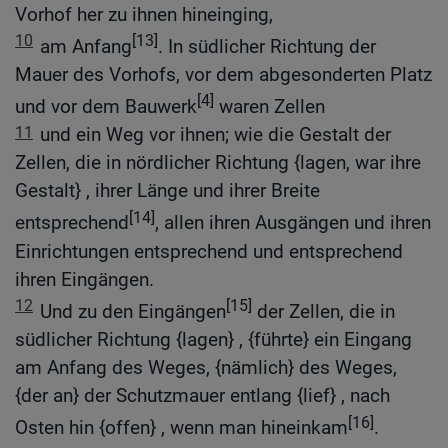
Vorhof her zu ihnen hineinging,
10
[13]
am Anfang
. In südlicher Richtung der
Mauer des Vorhofs, vor dem abgesonderten Platz
[4]
und vor dem Bauwerk
waren Zellen
11
und ein Weg vor ihnen; wie die Gestalt der
Zellen, die in nördlicher Richtung {lagen, war ihre
Gestalt} , ihrer Länge und ihrer Breite
[14]
entsprechend
, allen ihren Ausgängen und ihren
Einrichtungen entsprechend und entsprechend
ihren Eingängen.
12
[15]
Und zu den Eingängen
der Zellen, die in
südlicher Richtung {lagen} , {führte} ein Eingang
am Anfang des Weges, {nämlich} des Weges,
{der an} der Schutzmauer entlang {lief} , nach
[16]
Osten hin {offen} , wenn man hineinkam
.