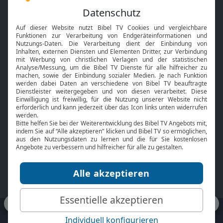
Feiertage
Mobile App
Interviews
Kids App
Neuigkeiten
Smart TV
HbbTV
Bibelthek Online-Bibel
Nächster Gottesdienst
Bibel TV
Service
Über uns
Kontakt
Jobs
TV-Empfang
Presse
FAQ
Mediadaten
bibeltv.de:
Impressum
Datenschutz
Nutzungsbedingungen