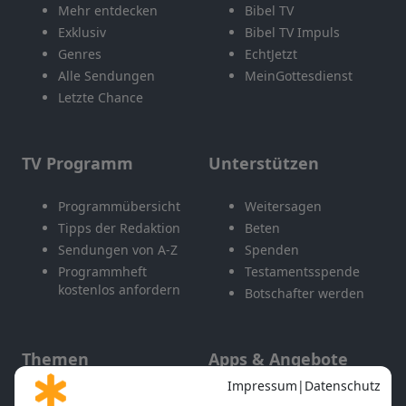
Mehr entdecken
Bibel TV
Exklusiv
Bibel TV Impuls
Genres
EchtJetzt
Alle Sendungen
MeinGottesdienst
Letzte Chance
TV Programm
Unterstützen
Programmübersicht
Weitersagen
Tipps der Redaktion
Beten
Sendungen von A-Z
Spenden
Programmheft
Testamentsspende
kostenlos anfordern
Botschafter werden
Themen
Apps & Angebote
Gott und Bibel erklärt
Newsletter