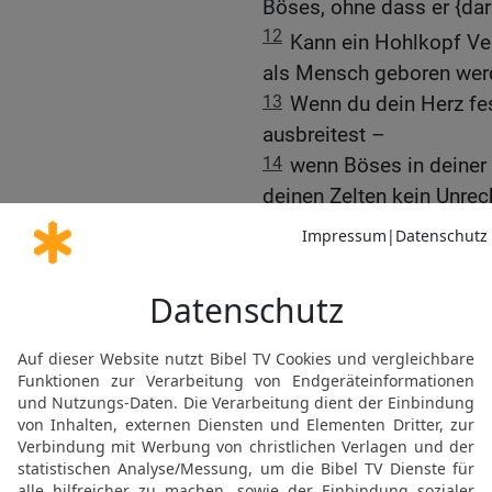
Böses, ohne dass er {da
12
Kann ein Hohlkopf Ve
als Mensch geboren wer
13
Wenn du dein Herz fe
ausbreitest –
14
wenn Böses in deiner 
deinen Zelten kein Unre
15
ja, dann wirst du dei
[1]
unerschütterlich
sein u
16
Denn du wirst die Müh
wie an vorbeigeflossen
17
und heller als der Mi
finster sein – wie der M
18
Und du wirst Vertraue
du wirst Ausschau halten
19
Und du liegst da, und