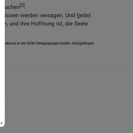
[3]
t suchen
.
ttlosen werden versagen. Und {jede}
ren, und ihre Hoffnung ist, die Seele
.Brockhaus in der SCM Verlagsgruppe GmbH, Holzgerlingen