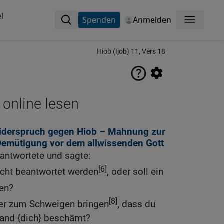
l
Spenden
Anmelden
Menü
Hiob (Ijob) 11, Vers 18
 online lesen
Widerspruch gegen Hiob – Mahnung zur
Demütigung vor dem allwissenden Gott
antwortete und sagte:
[6]
icht beantwortet werden
, oder soll ein
ten?
[8]
er zum Schweigen bringen
, dass du
and {dich} beschämt?