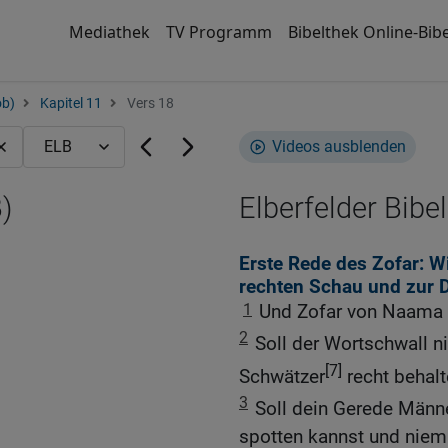
Mediathek
TV Programm
Bibelthek Online-Bibe
ob)
Kapitel 11
Vers 18
Videos ausblenden
)
Elberfelder Bibel
Erste Rede des Zofar: 
rechten Schau und zur 
1
Und Zofar von Naama 
2
Soll der Wortschwall n
[7]
Schwätzer
recht behal
3
Soll dein Gerede Männ
spotten kannst und niem