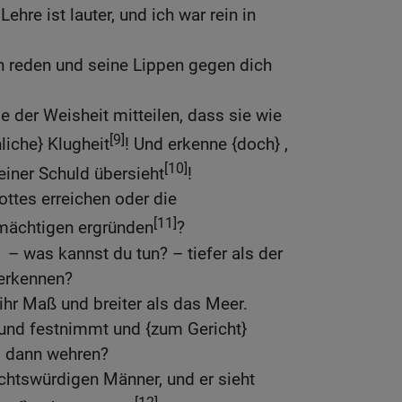
ehre ist lauter, und ich war rein in
 reden und seine Lippen gegen dich
e der Weisheit mitteilen, dass sie wie
[9]
liche} Klugheit
! Und erkenne {doch} ,
[10]
deiner Schuld übersieht
!
ottes erreichen oder die
[11]
mächtigen ergründen
?
– was kannst du tun? – tiefer als der
erkennen?
 ihr Maß und breiter als das Meer.
 und festnimmt und {zum Gericht}
m dann wehren?
ichtswürdigen Männer, und er sieht