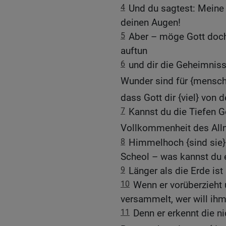
4
Und du sagtest: Meine L
deinen Augen!
5
Aber – möge Gott doch
auftun
6
und dir die Geheimniss
Wunder sind für {mensch
dass Gott dir {viel} von 
7
Kannst du die Tiefen G
Vollkommenheit des All
8
Himmelhoch {sind sie} 
Scheol – was kannst du 
9
Länger als die Erde ist
10
Wenn er vorüberzieht
versammelt, wer will ih
11
Denn er erkennt die n