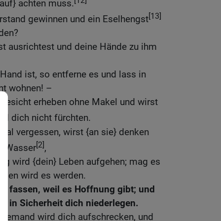
[12]
rauf} achten muss.
[13]
rstand gewinnen und ein Eselhengst
den?
st ausrichtest und deine Hände zu ihm
Hand ist, so entferne es und lass in
cht wohnen! –
n Gesicht erheben ohne Makel und wirst
nd dich nicht fürchten.
sal vergessen, wirst {an sie} denken
[2]
es Wasser
,
ttag wird {dein} Leben aufgehen; mag es
orgen wird es werden.
n fassen, weil es Hoffnung gibt; und
, in Sicherheit dich niederlegen.
 niemand wird dich aufschrecken, und