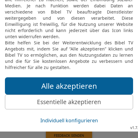
viele werden deine Guns
20
Aber die Augen der Go
Zuflucht geht ihnen verlo
auszuhauchen.
Elberfelder Bibel 2006, © 2006 SCM R
Möchtest du uns Feedback geben?
Bewertung der Bibelthek
FEEDBACK SENDEN