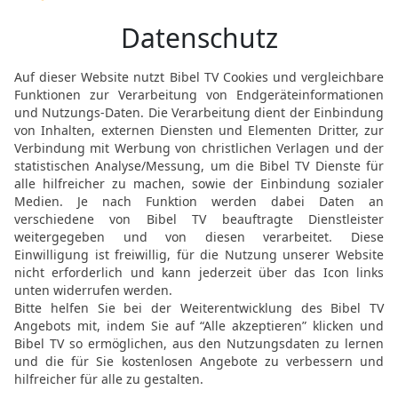
dann wollte ich schweig
20
Nur zweierlei tue nich
deinem Angesicht verber
21
Entferne deine Hand v
nicht ängstigen!
22
Dann rufe, und ich wil
erwidere mir!
23
Wie viele Sünden und
Verbrechen und mein Ve
24
Warum verbirgst du de
deinen Feind?
25
Willst du ein verweht
Halm nachjagen?
26
Denn Bitteres verhäng
meiner Jugend lässt du 
27
Und meine Füße legst 