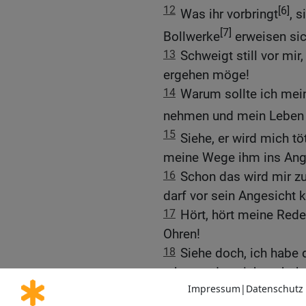
12
[6]
Was ihr vorbringt
, 
[7]
Bollwerke
erweisen sic
13
Schweigt still vor mir
ergehen möge!
14
Warum sollte ich mei
nehmen und mein Leben 
15
Siehe, er wird mich töt
meine Wege ihm ins Ange
16
Schon das wird mir zu
darf vor sein Angesicht
17
Hört, hört meine Rede
Ohren!
18
Siehe doch, ich habe 
erkannt, dass ich recht 
19
Wer ist der, der mit m