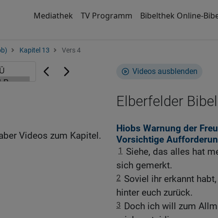
Mediathek
TV Programm
Bibelthek Online-Bibe
ob)
Kapitel 13
Vers 4
Videos ausblenden
Elberfelder Bibel
Hiobs Warnung der Freun
aber Videos zum Kapitel.
Vorsichtige Aufforderun
1
Siehe, das alles hat 
sich gemerkt.
2
Soviel ihr erkannt habt
hinter euch zurück.
3
Doch ich will zum Allmä