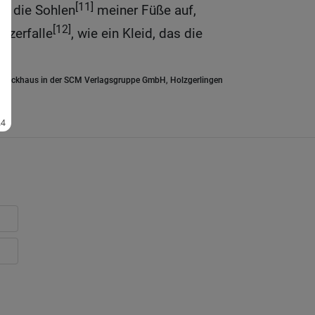
[11]
ir die Sohlen
meiner Füße auf,
[12]
 zerfalle
, wie ein Kleid, das die
.Brockhaus in der SCM Verlagsgruppe GmbH, Holzgerlingen