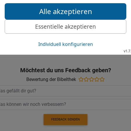
meine Pfade, zeichnest d
28
da ich doch wie Moder
Motte zerfressen hat.
Elberfelder Bibel 2006, © 2006 SCM R
Möchtest du uns Feedback geben?
Bewertung der Bibelthek
FEEDBACK SENDEN