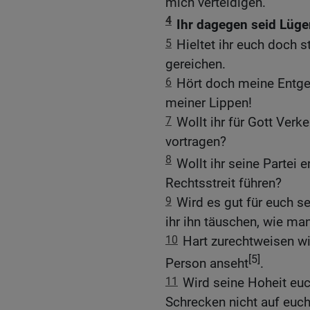
mich verteidigen.
4
Ihr dagegen seid Lüge
5
Hieltet ihr euch doch s
gereichen.
6
Hört doch meine Entgeg
meiner Lippen!
7
Wollt ihr für Gott Verk
vortragen?
8
Wollt ihr seine Partei e
Rechtsstreit führen?
9
Wird es gut für euch se
ihr ihn täuschen, wie m
10
Hart zurechtweisen wi
[5]
Person anseht
.
11
Wird seine Hoheit euc
Schrecken nicht auf euch