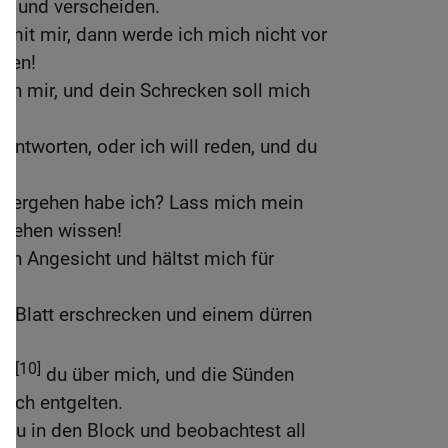
en und verscheiden.
t mit mir, dann werde ich mich nicht vor
gen!
on mir, und dein Schrecken soll mich
l antworten, oder ich will reden, und du
 Vergehen habe ich? Lass mich mein
rgehen wissen!
in Angesicht und hältst mich für
es Blatt erschrecken und einem dürren
[10]
st
du über mich, und die Sünden
mich entgelten.
du in den Block und beobachtest all