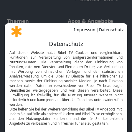
Themen
Apps & Angebote
Gott und Bibel erklärt
Newsletter
Feiertage
Mobile App
Interviews
Kids App
Neuigkeiten
Smart TV
HbbTV
Bibelthek Online-Bibel
Nächster Gottesdienst
Bibel TV
Service
Über uns
Kontakt
Jobs
TV-Empfang
Presse
FAQ