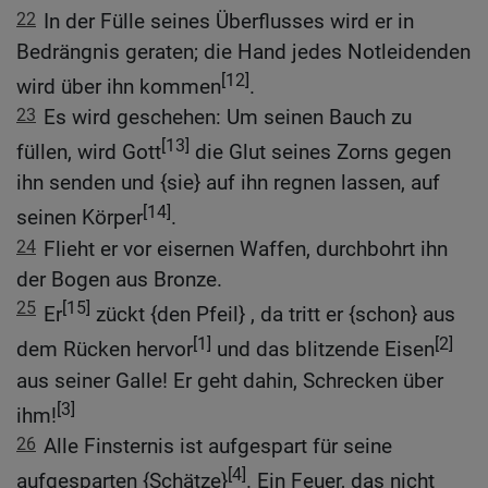
22
In der Fülle seines Überflusses wird er in
Bedrängnis geraten; die Hand jedes Notleidenden
[12]
wird über ihn kommen
.
23
Es wird geschehen: Um seinen Bauch zu
[13]
füllen, wird Gott
die Glut seines Zorns gegen
ihn senden und {sie} auf ihn regnen lassen, auf
[14]
seinen Körper
.
24
Flieht er vor eisernen Waffen, durchbohrt ihn
der Bogen aus Bronze.
25
[15]
Er
zückt {den Pfeil} , da tritt er {schon} aus
[1]
[2]
dem Rücken hervor
und das blitzende Eisen
aus seiner Galle! Er geht dahin, Schrecken über
[3]
ihm!
26
Alle Finsternis ist aufgespart für seine
[4]
aufgesparten {Schätze}
. Ein Feuer, das nicht