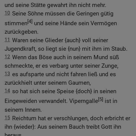
und seine Stätte gewahrt ihn nicht mehr.
10
Seine Söhne müssen die Geringen gütig
[4]
stimmen
und seine Hände sein Vermögen
zurückgeben.
11
Waren seine Glieder {auch} voll seiner
Jugendkraft, so liegt sie {nun} mit ihm im Staub.
12
Wenn das Böse auch in seinem Mund süß
schmeckte, er es verbarg unter seiner Zunge,
13
es aufsparte und nicht fahren ließ und es
zurückhielt unter seinem Gaumen,
14
so hat sich seine Speise {doch} in seinen
[5]
Eingeweiden verwandelt. Viperngalle
ist in
seinem Innern.
15
Reichtum hat er verschlungen, doch erbricht er
ihn {wieder}: Aus seinem Bauch treibt Gott ihn
heraus.