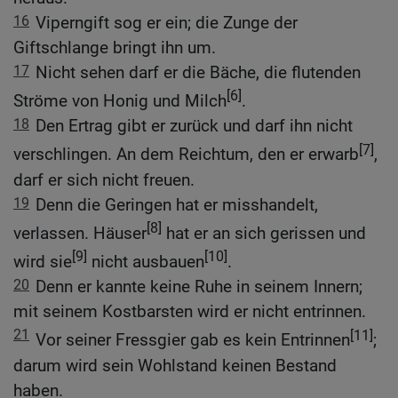
16
Viperngift sog er ein; die Zunge der
Giftschlange bringt ihn um.
17
Nicht sehen darf er die Bäche, die flutenden
[6]
Ströme von Honig und Milch
.
18
Den Ertrag gibt er zurück und darf ihn nicht
[7]
verschlingen. An dem Reichtum, den er erwarb
,
darf er sich nicht freuen.
19
Denn die Geringen hat er misshandelt,
[8]
verlassen. Häuser
hat er an sich gerissen und
[9]
[10]
wird sie
nicht ausbauen
.
20
Denn er kannte keine Ruhe in seinem Innern;
mit seinem Kostbarsten wird er nicht entrinnen.
21
[11]
Vor seiner Fressgier gab es kein Entrinnen
;
darum wird sein Wohlstand keinen Bestand
haben.