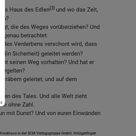
[3]
 das Haus des Edlen
und wo das Zelt,
sen?
fragt, die des Weges vorüberziehen? Und
ht genau betrachtet:
 des Verderbens verschont wird, dass
4]
{in Sicherheit} geleitet werden?
cht seinen Weg vorhalten? Und hat er
vergelten?
n Gräbern geleitet, und auf dem
he.
llen des Tales. Und alle Welt zieht
ihm ohne Zahl.
nun mit Dunst? Und von euren Einwänden
.Brockhaus in der SCM Verlagsgruppe GmbH, Holzgerlingen