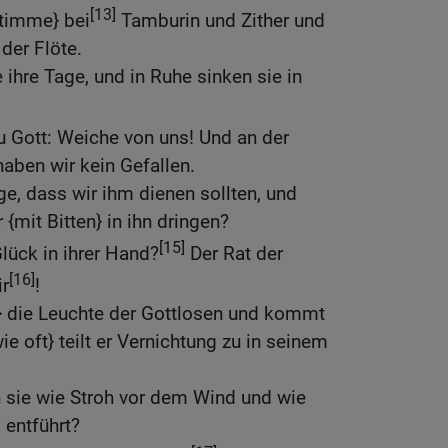
[13]
Stimme} bei
Tamburin und Zither und
der Flöte.
 ihre Tage, und in Ruhe sinken sie in
 Gott: Weiche von uns! Und an der
aben wir kein Gefallen.
ge, dass wir ihm dienen sollten, und
 {mit Bitten} in ihn dringen?
[15]
Glück in ihrer Hand?
Der Rat der
[16]
ir
!
n} die Leuchte der Gottlosen und kommt
ie oft} teilt er Vernichtung zu in seinem
 sie wie Stroh vor dem Wind und wie
 entführt?