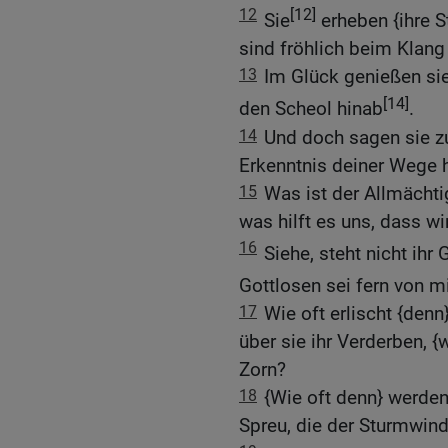
12
[12]
Sie
erheben {ihre 
sind fröhlich beim Klang 
13
Im Glück genießen sie
[14]
den Scheol hinab
.
14
Und doch sagen sie zu
Erkenntnis deiner Wege h
15
Was ist der Allmächti
was hilft es uns, dass wir
16
Siehe, steht nicht ihr 
Gottlosen sei fern von m
17
Wie oft erlischt {den
über sie ihr Verderben, {w
Zorn?
18
{Wie oft denn} werden
Spreu, die der Sturmwind