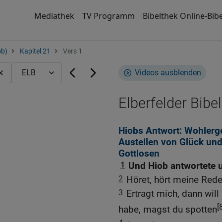
Mediathek
TV Programm
Bibelthek Online-Bibe
ob)
Kapitel 21
Vers 1
Videos ausblenden
Elberfelder Bibel
Hiobs Antwort: Wohlerge
Austeilen von Glück und
Gottlosen
1
Und Hiob antwortete 
2
Höret, hört meine Rede
3
Ertragt mich, dann wil
[
habe, magst du spotten