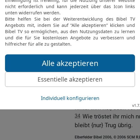
28
Denn ihr sagt: Wo ist
die Wohnung der Gottlo
29
Habt ihr die nicht be
habt ihr ihre Zeichen nic
30
dass der Böse am Tag
[
sie am Tag des Grimms
31
Wer wird ihm ins Gesi
gehandelt, wer wird ihm 
32
Er aber, er wird zu de
Grabhügel hält man Wac
33
Süß sind ihm die Scho
hinter ihm her, auch vor 
34
Wie tröstet ihr mich 
bleibt {nur} Trug übrig.
Elberfelder Bibel 2006, © 2006 SCM R