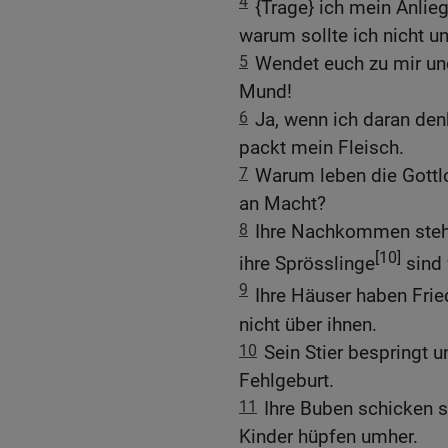
4
{Trage} ich mein Anlie
warum sollte ich nicht u
5
Wendet euch zu mir un
Mund!
6
Ja, wenn ich daran den
packt mein Fleisch.
7
Warum leben die Gottl
an Macht?
8
Ihre Nachkommen stehen
[10]
ihre Sprösslinge
sind 
9
Ihre Häuser haben Frie
nicht über ihnen.
10
Sein Stier bespringt u
Fehlgeburt.
11
Ihre Buben schicken s
Kinder hüpfen umher.