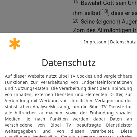
19
Bewahrt Gott sein Unhe
[18]
ihm selbst
, dass er es
20
Seine {eigenen} Augen
Zorn des Allmächtigen tr
21
Denn was liegt ihm a
seiner Monate zu Ende is
22
Kann man Gott Erkenntn
[21]
Erhabenen
richtet?
23
Dieser stirbt in seiner
24
[1]
Seine Schenkel
sind
Gebeine ist {wohl} geträn
25
Und jener stirbt mit b
genossen.
26
Zusammen liegen sie 
27
Siehe, ich erkenne eu
gegen mich ersinnt.