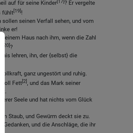
[17]
il auf für seine Kinder
? Er vergelte
[19]
 fühlt
!
 sollen seinen Verfall sehen, und vom
inke er!
n seinem Haus nach ihm, wenn die Zahl
[20]
t
?
is lehren, ihn, der {selbst} die
 Vollkraft, ganz ungestört und ruhig.
[2]
 voll Fett
, und das Mark seiner
kt.
itterer Seele und hat nichts vom Glück
im Staub, und Gewürm deckt sie zu.
re Gedanken, und die Anschläge, die ihr