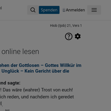
l
Spenden
Anmelden
Menü
Hiob (Ijob) 21, Vers 1
 online lesen
hen der Gottlosen – Gottes Willkür im
 Unglück – Kein Gericht über die
und sagte:
! Das wäre {wahrer} Trost von euch!
l ich reden, und nachdem ich geredet
8]
.