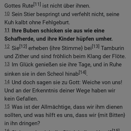
[11]
Gottes Rute
ist nicht über ihnen.
10
Sein Stier bespringt und verfehlt nicht, seine
Kuh kalbt ohne Fehlgeburt.
11
Ihre Buben schicken sie aus wie eine
Schafherde, und ihre Kinder hüpfen umher.
12
[12]
[13]
Sie
erheben {ihre Stimme} bei
Tamburin
und Zither und sind fröhlich beim Klang der Flöte.
13
Im Glück genießen sie ihre Tage, und in Ruhe
[14]
sinken sie in den Scheol hinab
.
14
Und doch sagen sie zu Gott: Weiche von uns!
Und an der Erkenntnis deiner Wege haben wir
kein Gefallen.
15
Was ist der Allmächtige, dass wir ihm dienen
sollten, und was hilft es uns, dass wir {mit Bitten}
in ihn dringen?
16
[15]