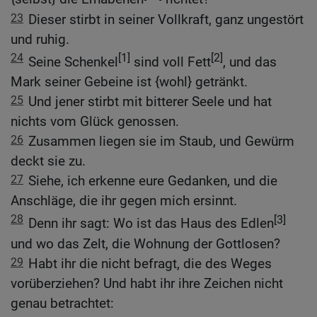
23
Dieser stirbt in seiner Vollkraft, ganz ungestört
und ruhig.
24
[1]
[2]
Seine Schenkel
sind voll Fett
, und das
Mark seiner Gebeine ist {wohl} getränkt.
25
Und jener stirbt mit bitterer Seele und hat
nichts vom Glück genossen.
26
Zusammen liegen sie im Staub, und Gewürm
deckt sie zu.
27
Siehe, ich erkenne eure Gedanken, und die
Anschläge, die ihr gegen mich ersinnt.
28
[3]
Denn ihr sagt: Wo ist das Haus des Edlen
und wo das Zelt, die Wohnung der Gottlosen?
29
Habt ihr die nicht befragt, die des Weges
vorüberziehen? Und habt ihr ihre Zeichen nicht
genau betrachtet: