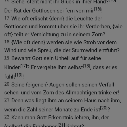
Siehe, steht nicht ihr Glück in ihrer Hand?
[16]
Der Rat der Gottlosen sei fern von mir
!
17
Wie oft erlischt {denn} die Leuchte der
Gottlosen und kommt über sie ihr Verderben, {wie
oft} teilt er Vernichtung zu in seinem Zorn?
18
{Wie oft denn} werden sie wie Stroh vor dem
Wind und wie Spreu, die der Sturmwind entführt?
19
Bewahrt Gott sein Unheil auf für seine
[17]
[18]
Kinder
? Er vergelte ihm selbst
, dass er es
[19]
fühlt
!
20
Seine {eigenen} Augen sollen seinen Verfall
sehen, und vom Zorn des Allmächtigen trinke er!
21
Denn was liegt ihm an seinem Haus nach ihm,
[20]
wenn die Zahl seiner Monate zu Ende ist
?
22
Kann man Gott Erkenntnis lehren, ihn, der
[21]
{selbst} die Erhabenen
richtet?