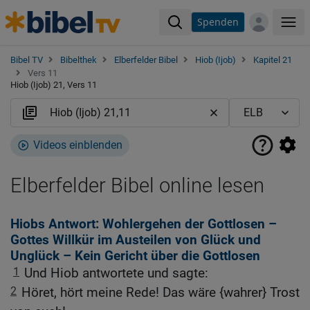
Spenden
Me
Bibel TV
Bibelthek
Elberfelder Bibel
Hiob (Ijob)
Kapitel 21
Vers 11
Hiob (Ijob) 21, Vers 11
Videos einblenden
Elberfelder Bibel online lesen
Hiobs Antwort: Wohlergehen der Gottlosen –
Gottes Willkür im Austeilen von Glück und
Unglück – Kein Gericht über die Gottlosen
1
Und Hiob antwortete und sagte:
2
Höret, hört meine Rede! Das wäre {wahrer} Trost