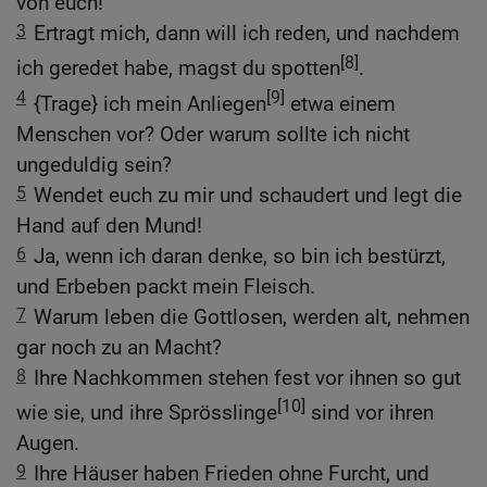
von euch!
3
Ertragt mich, dann will ich reden, und nachdem
[8]
ich geredet habe, magst du spotten
.
4
[9]
{Trage} ich mein Anliegen
etwa einem
Menschen vor? Oder warum sollte ich nicht
ungeduldig sein?
5
Wendet euch zu mir und schaudert und legt die
Hand auf den Mund!
6
Ja, wenn ich daran denke, so bin ich bestürzt,
und Erbeben packt mein Fleisch.
7
Warum leben die Gottlosen, werden alt, nehmen
gar noch zu an Macht?
8
Ihre Nachkommen stehen fest vor ihnen so gut
[10]
wie sie, und ihre Sprösslinge
sind vor ihren
Augen.
9
Ihre Häuser haben Frieden ohne Furcht, und