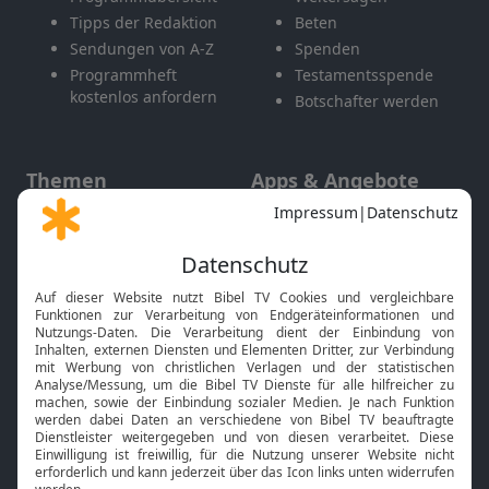
Tipps der Redaktion
Beten
Sendungen von A-Z
Spenden
Programmheft
Testamentsspende
kostenlos anfordern
Botschafter werden
Themen
Apps & Angebote
Gott und Bibel erklärt
Newsletter
Feiertage
Mobile App
Interviews
Kids App
Neuigkeiten
Smart TV
HbbTV
Bibelthek Online-Bibel
Nächster Gottesdienst
Bibel TV
Service