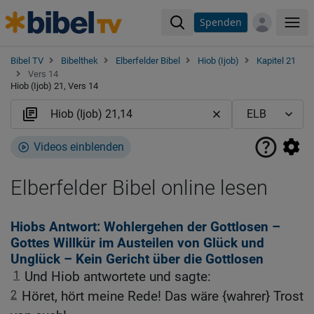
Spenden
Me
Bibel TV
Bibelthek
Elberfelder Bibel
Hiob (Ijob)
Kapitel 21
Vers 14
Hiob (Ijob) 21, Vers 14
Videos einblenden
Elberfelder Bibel online lesen
Hiobs Antwort: Wohlergehen der Gottlosen –
Gottes Willkür im Austeilen von Glück und
Unglück – Kein Gericht über die Gottlosen
1
Und Hiob antwortete und sagte:
2
Höret, hört meine Rede! Das wäre {wahrer} Trost