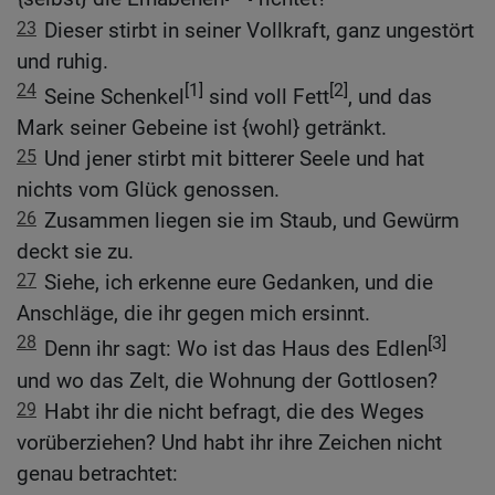
23
Dieser stirbt in seiner Vollkraft, ganz ungestört
und ruhig.
24
[1]
[2]
Seine Schenkel
sind voll Fett
, und das
Mark seiner Gebeine ist {wohl} getränkt.
25
Und jener stirbt mit bitterer Seele und hat
nichts vom Glück genossen.
26
Zusammen liegen sie im Staub, und Gewürm
deckt sie zu.
27
Siehe, ich erkenne eure Gedanken, und die
Anschläge, die ihr gegen mich ersinnt.
28
[3]
Denn ihr sagt: Wo ist das Haus des Edlen
und wo das Zelt, die Wohnung der Gottlosen?
29
Habt ihr die nicht befragt, die des Weges
vorüberziehen? Und habt ihr ihre Zeichen nicht
genau betrachtet: