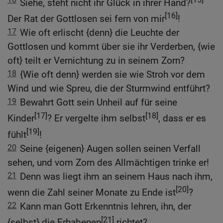
Siehe, steht nicht ihr Glück in ihrer Hand?
[16]
Der Rat der Gottlosen sei fern von mir
!
17
Wie oft erlischt {denn} die Leuchte der
Gottlosen und kommt über sie ihr Verderben, {wie
oft} teilt er Vernichtung zu in seinem Zorn?
18
{Wie oft denn} werden sie wie Stroh vor dem
Wind und wie Spreu, die der Sturmwind entführt?
19
Bewahrt Gott sein Unheil auf für seine
[17]
[18]
Kinder
? Er vergelte ihm selbst
, dass er es
[19]
fühlt
!
20
Seine {eigenen} Augen sollen seinen Verfall
sehen, und vom Zorn des Allmächtigen trinke er!
21
Denn was liegt ihm an seinem Haus nach ihm,
[20]
wenn die Zahl seiner Monate zu Ende ist
?
22
Kann man Gott Erkenntnis lehren, ihn, der
[21]
{selbst} die Erhabenen
richtet?