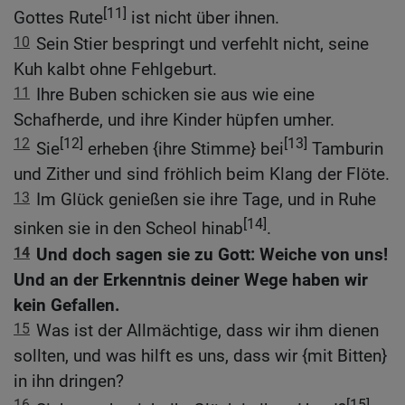
[11]
Gottes Rute
ist nicht über ihnen.
10
Sein Stier bespringt und verfehlt nicht, seine
Kuh kalbt ohne Fehlgeburt.
11
Ihre Buben schicken sie aus wie eine
Schafherde, und ihre Kinder hüpfen umher.
12
[12]
[13]
Sie
erheben {ihre Stimme} bei
Tamburin
und Zither und sind fröhlich beim Klang der Flöte.
13
Im Glück genießen sie ihre Tage, und in Ruhe
[14]
sinken sie in den Scheol hinab
.
14
Und doch sagen sie zu Gott: Weiche von uns!
Und an der Erkenntnis deiner Wege haben wir
kein Gefallen.
15
Was ist der Allmächtige, dass wir ihm dienen
sollten, und was hilft es uns, dass wir {mit Bitten}
in ihn dringen?
16
[15]