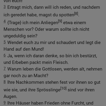
von euch!
3
Ertragt mich, dann will ich reden, und nachdem
[8]
ich geredet habe, magst du spotten
.
4
[9]
{Trage} ich mein Anliegen
etwa einem
Menschen vor? Oder warum sollte ich nicht
ungeduldig sein?
5
Wendet euch zu mir und schaudert und legt die
Hand auf den Mund!
6
Ja, wenn ich daran denke, so bin ich bestürzt,
und Erbeben packt mein Fleisch.
7
Warum leben die Gottlosen, werden alt, nehmen
gar noch zu an Macht?
8
Ihre Nachkommen stehen fest vor ihnen so gut
[10]
wie sie, und ihre Sprösslinge
sind vor ihren
Augen.
9
Ihre Häuser haben Frieden ohne Furcht, und