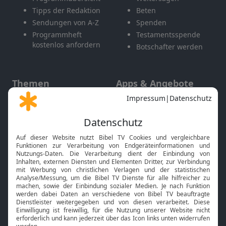
Tipps der Redaktion
Beten
Sendungen von A-Z
Spenden
Programmheft
Testamentsspende
kostenlos anfordern
Botschafter werden
Themen
Apps & Angebote
Gott und Bibel erklärt
Newsletter
Feiertage
Mobile App
Interviews
Kids App
Neuigkeiten
Smart TV
HbbTV
Bibelthek Online-Bibel
Nächster Gottesdienst
Bibel TV
Service