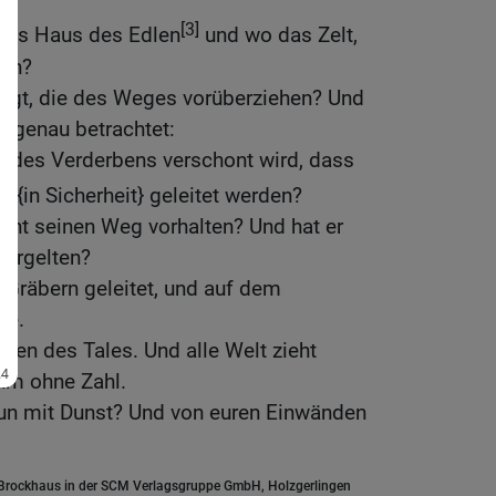
[3]
 das Haus des Edlen
und wo das Zelt,
sen?
fragt, die des Weges vorüberziehen? Und
ht genau betrachtet:
 des Verderbens verschont wird, dass
4]
{in Sicherheit} geleitet werden?
cht seinen Weg vorhalten? Und hat er
vergelten?
n Gräbern geleitet, und auf dem
he.
llen des Tales. Und alle Welt zieht
ihm ohne Zahl.
nun mit Dunst? Und von euren Einwänden
.Brockhaus in der SCM Verlagsgruppe GmbH, Holzgerlingen