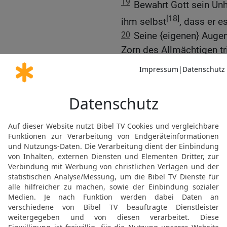
19
Bewahrt Gott sein Unhe
[18]
ihm selbst
, dass er es
20
Seine {eigenen} Augen
Zorn des Allmächtigen tr
21
Denn was liegt ihm a
seiner Monate zu Ende is
22
Kann man Gott Erkenntn
[21]
Erhabenen
richtet?
23
Dieser stirbt in seiner
24
[1]
Seine Schenkel
sind
Gebeine ist {wohl} geträn
25
Und jener stirbt mit b
genossen.
26
Zusammen liegen sie 
27
Siehe, ich erkenne eu
gegen mich ersinnt.