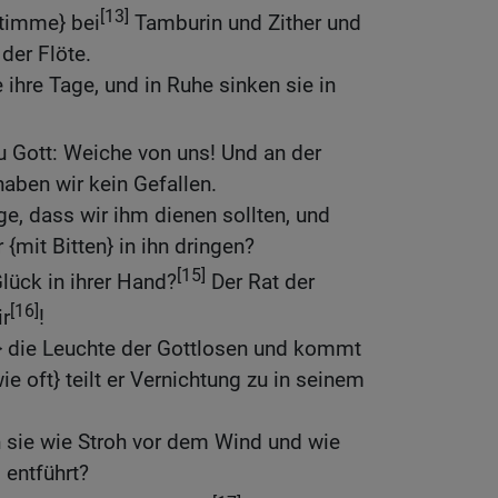
[13]
Stimme} bei
Tamburin und Zither und
der Flöte.
 ihre Tage, und in Ruhe sinken sie in
 Gott: Weiche von uns! Und an der
aben wir kein Gefallen.
ge, dass wir ihm dienen sollten, und
 {mit Bitten} in ihn dringen?
[15]
Glück in ihrer Hand?
Der Rat der
[16]
ir
!
n} die Leuchte der Gottlosen und kommt
ie oft} teilt er Vernichtung zu in seinem
 sie wie Stroh vor dem Wind und wie
 entführt?