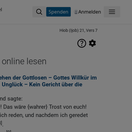
l
Spenden
Anmelden
Menü
Hiob (Ijob) 21, Vers 7
 online lesen
hen der Gottlosen – Gottes Willkür im
 Unglück – Kein Gericht über die
nd sagte:
! Das wäre {wahrer} Trost von euch!
l ich reden, und nachdem ich geredet
8]
.