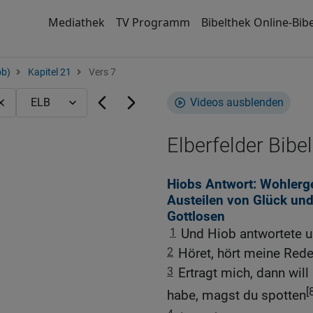
Mediathek
TV Programm
Bibelthek Online-Bibe
ob)
Kapitel 21
Vers 7
Videos ausblenden
Elberfelder Bibel
Hiobs Antwort: Wohlerge
Austeilen von Glück und
Gottlosen
1
Und Hiob antwortete u
2
Höret, hört meine Rede
3
Ertragt mich, dann wil
[
habe, magst du spotten