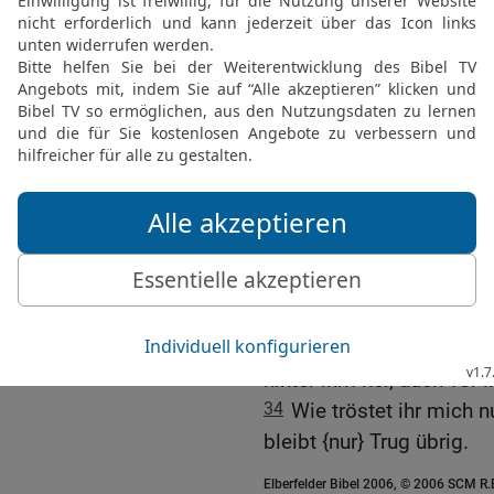
28
Denn ihr sagt: Wo ist
die Wohnung der Gottlo
29
Habt ihr die nicht be
habt ihr ihre Zeichen nic
30
dass der Böse am Tag
[
sie am Tag des Grimms
31
Wer wird ihm ins Gesi
gehandelt, wer wird ihm 
32
Er aber, er wird zu de
Grabhügel hält man Wac
33
Süß sind ihm die Scho
hinter ihm her, auch vor 
34
Wie tröstet ihr mich 
bleibt {nur} Trug übrig.
Elberfelder Bibel 2006, © 2006 SCM R