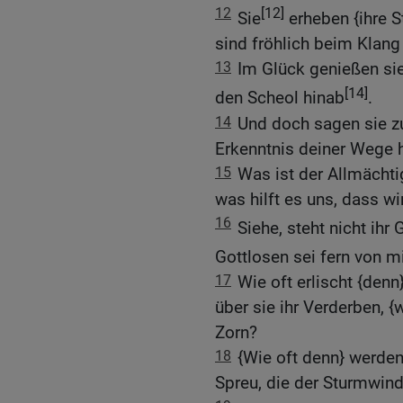
12
[12]
Sie
erheben {ihre 
sind fröhlich beim Klang 
13
Im Glück genießen sie
[14]
den Scheol hinab
.
14
Und doch sagen sie zu
Erkenntnis deiner Wege h
15
Was ist der Allmächti
was hilft es uns, dass wir
16
Siehe, steht nicht ihr 
Gottlosen sei fern von m
17
Wie oft erlischt {den
über sie ihr Verderben, {w
Zorn?
18
{Wie oft denn} werden
Spreu, die der Sturmwind