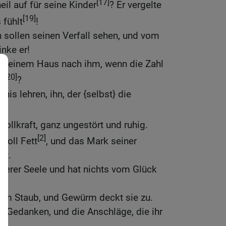
[17]
il auf für seine Kinder
? Er vergelte
[19]
 fühlt
!
 sollen seinen Verfall sehen, und vom
inke er!
n seinem Haus nach ihm, wenn die Zahl
[20]
t
?
is lehren, ihn, der {selbst} die
 Vollkraft, ganz ungestört und ruhig.
[2]
 voll Fett
, und das Mark seiner
kt.
itterer Seele und hat nichts vom Glück
im Staub, und Gewürm deckt sie zu.
re Gedanken, und die Anschläge, die ihr