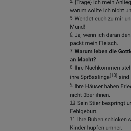
4
{Trage} ich mein Anlie
warum sollte ich nicht u
5
Wendet euch zu mir un
Mund!
6
Ja, wenn ich daran den
packt mein Fleisch.
7
Warum leben die Gottl
an Macht?
8
Ihre Nachkommen stehen
[10]
ihre Sprösslinge
sind 
9
Ihre Häuser haben Frie
nicht über ihnen.
10
Sein Stier bespringt u
Fehlgeburt.
11
Ihre Buben schicken s
Kinder hüpfen umher.