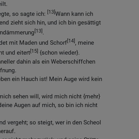
lt.
[13]
gte, so sagte ich:
Wann kann ich
d zieht sich hin, und ich bin gesättigt
[13]
gendämmerung
.
[14]
idet mit Maden und Schorf
, meine
[15]
t und eitert
{schon wieder}.
neller dahin als ein Weberschiffchen
fnung.
ben ein Hauch ist! Mein Auge wird kein
ich sehen will, wird mich nicht {mehr}
deine Augen auf mich, so bin ich nicht
d vergeht; so steigt, wer in den Scheol
herauf.