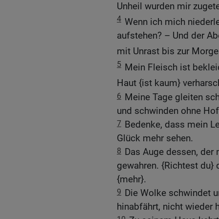
Unheil wurden mir zugetei
4
Wenn ich mich niederle
aufstehen? – Und der Aben
mit Unrast bis zur Mor
5
Mein Fleisch ist bekle
Haut {ist kaum} verharsch
6
Meine Tage gleiten sch
und schwinden ohne Hof
7
Bedenke, dass mein Le
Glück mehr sehen.
8
Das Auge dessen, der m
gewahren. {Richtest du} 
{mehr}.
9
Die Wolke schwindet un
hinabfährt, nicht wieder 