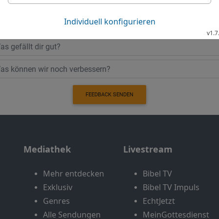
Möchtest du uns Feedback geben?
Bewertung der Bibelthek
FEEDBACK SENDEN
Mediathek
Livestream
Mehr entdecken
Bibel TV
Exklusiv
Bibel TV Impuls
Genres
EchtJetzt
Alle Sendungen
MeinGottesdienst