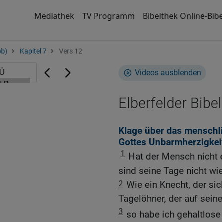
Mediathek
TV Programm
Bibelthek Online-Bibe
ob)
Kapitel 7
Vers 12
Videos ausblenden
Elberfelder Bibel
Klage über das menschli
Gottes Unbarmherzigkei
1
Hat der Mensch nicht 
sind seine Tage nicht wi
2
Wie ein Knecht, der si
Tagelöhner, der auf sein
3
so habe ich gehaltlos