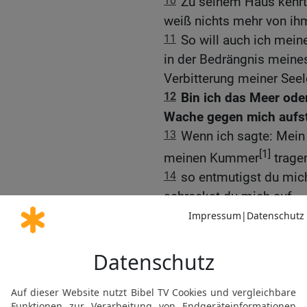
10
Zu seinem Haus kehrt 
weiß nichts mehr von ih
11
So will auch ich mein
in der Bedrängnis meines 
Verbitterung meiner Seel
12
Bin ich das Meer ode
Wache gegen mich aufst
13
Wenn ich sagte: Mein 
[1]
meinen Kummer
tragen
14
so entmutigst du mic
schreckst du mich auf,
15
sodass meine Seele Er
[2]
als meine Gebeine
.
16
[3]
Ich mag nicht mehr
mir! Meine Tage sind nur
17
Was ist der Mensch, d