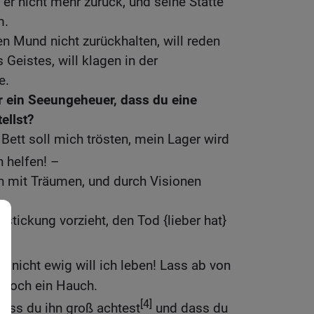
er nicht mehr zurück, und seine Stätte
m.
en Mund nicht zurückhalten, will reden
Geistes, will klagen in der
e.
r ein Seeungeheuer, dass du eine
ellst?
Bett soll mich trösten, mein Lager wird
 helfen! –
h mit Träumen, und durch Visionen
stickung vorzieht, den Tod {lieber hat}
– nicht ewig will ich leben! Lass ab von
 noch ein Hauch.
[4]
ass du ihn groß achtest
und dass du