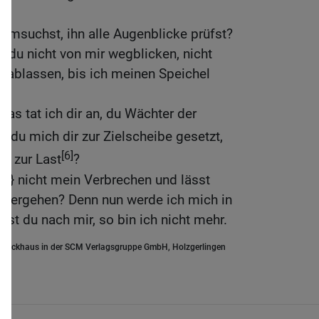
t
eimsuchst, ihn alle Augenblicke prüfst?
t du nicht von mir wegblicken, nicht
r ablassen, bis ich meinen Speichel
?
as tat ich dir an, du Wächter der
 du mich dir zur Zielscheibe gesetzt,
[6]
r zur Last
?
r} nicht mein Verbrechen und lässt
rübergehen? Denn nun werde ich mich in
hst du nach mir, so bin ich nicht mehr.
.Brockhaus in der SCM Verlagsgruppe GmbH, Holzgerlingen