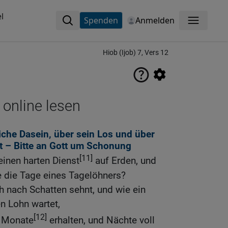
l
Spenden
Anmelden
Menü
Hiob (Ijob) 7, Vers 12
 online lesen
che Dasein, über sein Los und über
t – Bitte an Gott um Schonung
[11]
einen harten Dienst
auf Erden, und
e die Tage eines Tagelöhners?
ch nach Schatten sehnt, und wie ein
en Lohn wartet,
[12]
e Monate
erhalten, und Nächte voll