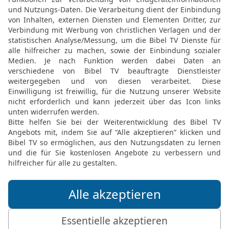
dein Herz auf ihn richtes
18
und ihn alle Morgen h
19
Wie lange {noch} wills
{einmal so lange} von mi
heruntergeschluckt habe
20
Habe ich gesündigt? W
[5]
Menschen
? Warum hast
und {warum} werde ich mi
21
Warum vergibst du {mi
meine Schuld {nicht} vo
den Staub legen, und suc
Elberfelder Bibel 2006, © 2006 SCM R