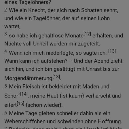
eines Tagelöhners?
2
Wie ein Knecht, der sich nach Schatten sehnt,
und wie ein Tagelöhner, der auf seinen Lohn
wartet,
3
[12]
so habe ich gehaltlose Monate
erhalten, und
Nächte voll Unheil wurden mir zugeteilt.
4
[13]
Wenn ich mich niederlegte, so sagte ich:
Wann kann ich aufstehen? – Und der Abend zieht
sich hin, und ich bin gesättigt mit Unrast bis zur
[13]
Morgendämmerung
.
5
Mein Fleisch ist bekleidet mit Maden und
[14]
Schorf
, meine Haut {ist kaum} verharscht und
[15]
eitert
{schon wieder}.
6
Meine Tage gleiten schneller dahin als ein
Weberschiffchen und schwinden ohne Hoffnung.
7