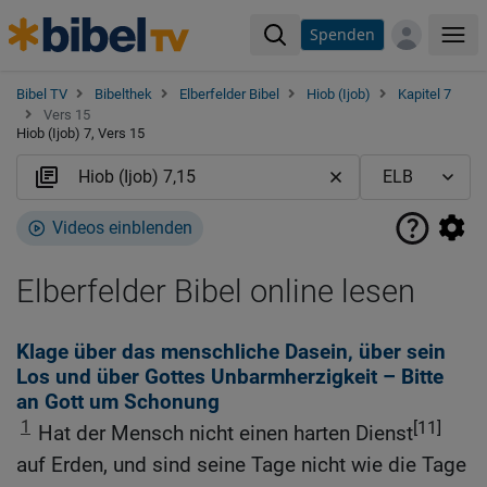
Spenden
Me
Bibel TV
Bibelthek
Elberfelder Bibel
Hiob (Ijob)
Kapitel 7
Vers 15
Hiob (Ijob) 7, Vers 15
Videos einblenden
Elberfelder Bibel online lesen
Klage über das menschliche Dasein, über sein
Los und über Gottes Unbarmherzigkeit – Bitte
an Gott um Schonung
1
[11]
Hat der Mensch nicht einen harten Dienst
auf Erden, und sind seine Tage nicht wie die Tage