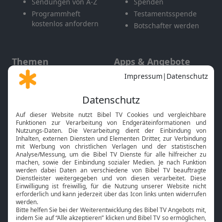
Sendungen von A-Z
Spenden
Programmheft
Testamentsspende
kostenlos anfordern
Botschafter werden
Themen
Apps & Angebote
Gott und Bibel erklärt
Newsletter
Feiertage
Mobile App
Interviews
Kids App
Neuigkeiten
Smart TV
HbbTV
Bibelthek Online-Bibel
Nächster Gottesdienst
Bibel TV
Service
Über uns
Kontakt