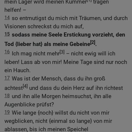
mein Lager wird meinen Kummer
tragen
helfen! –
14
so entmutigst du mich mit Träumen, und durch
Visionen schreckst du mich auf,
15
sodass meine Seele Erstickung vorzieht, den
[2]
Tod {lieber hat} als meine Gebeine
.
16
[3]
Ich mag nicht mehr
– nicht ewig will ich
leben! Lass ab von mir! Meine Tage sind nur noch
ein Hauch.
17
Was ist der Mensch, dass du ihn groß
[4]
achtest
und dass du dein Herz auf ihn richtest
18
und ihn alle Morgen heimsuchst, ihn alle
Augenblicke prüfst?
19
Wie lange {noch} willst du nicht von mir
wegblicken, nicht {einmal so lange} von mir
ablassen, bis ich meinen Speichel