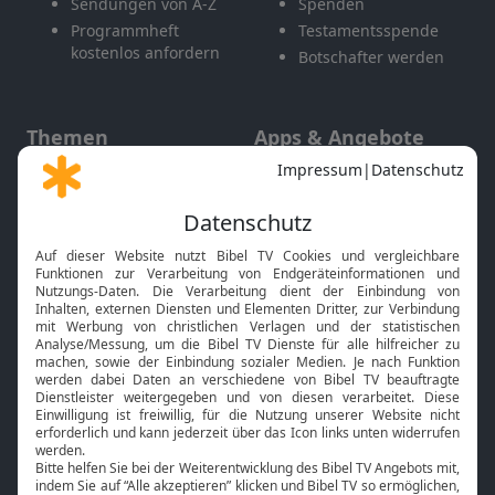
Sendungen von A-Z
Spenden
Programmheft
Testamentsspende
kostenlos anfordern
Botschafter werden
Themen
Apps & Angebote
Gott und Bibel erklärt
Newsletter
Feiertage
Mobile App
Interviews
Kids App
Neuigkeiten
Smart TV
HbbTV
Bibelthek Online-Bibel
Nächster Gottesdienst
Bibel TV
Service
Über uns
Kontakt