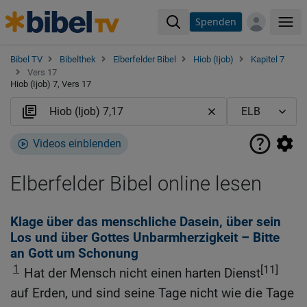
Spenden
Me
Bibel TV
Bibelthek
Elberfelder Bibel
Hiob (Ijob)
Kapitel 7
Vers 17
Hiob (Ijob) 7, Vers 17
Videos einblenden
Elberfelder Bibel online lesen
Klage über das menschliche Dasein, über sein
Los und über Gottes Unbarmherzigkeit – Bitte
an Gott um Schonung
1
[11]
Hat der Mensch nicht einen harten Dienst
auf Erden, und sind seine Tage nicht wie die Tage