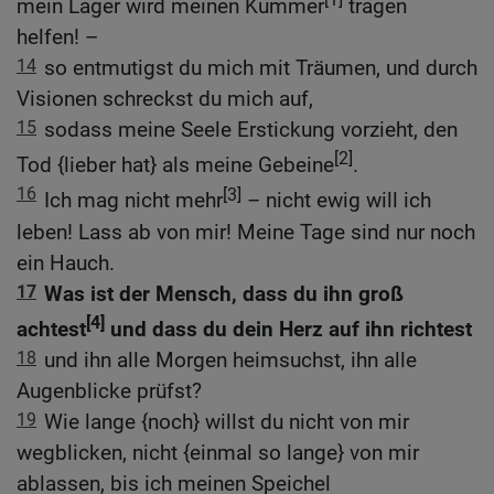
mein Lager wird meinen Kummer
tragen
helfen! –
14
so entmutigst du mich mit Träumen, und durch
Visionen schreckst du mich auf,
15
sodass meine Seele Erstickung vorzieht, den
[2]
Tod {lieber hat} als meine Gebeine
.
16
[3]
Ich mag nicht mehr
– nicht ewig will ich
leben! Lass ab von mir! Meine Tage sind nur noch
ein Hauch.
17
Was ist der Mensch, dass du ihn groß
[4]
achtest
und dass du dein Herz auf ihn richtest
18
und ihn alle Morgen heimsuchst, ihn alle
Augenblicke prüfst?
19
Wie lange {noch} willst du nicht von mir
wegblicken, nicht {einmal so lange} von mir
ablassen, bis ich meinen Speichel