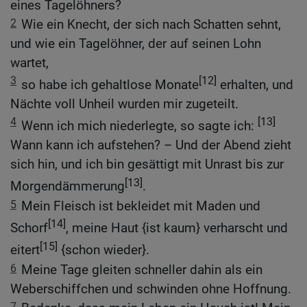
eines Tagelöhners?
2
Wie ein Knecht, der sich nach Schatten sehnt,
und wie ein Tagelöhner, der auf seinen Lohn
wartet,
3
[12]
so habe ich gehaltlose Monate
erhalten, und
Nächte voll Unheil wurden mir zugeteilt.
4
[13]
Wenn ich mich niederlegte, so sagte ich:
Wann kann ich aufstehen? – Und der Abend zieht
sich hin, und ich bin gesättigt mit Unrast bis zur
[13]
Morgendämmerung
.
5
Mein Fleisch ist bekleidet mit Maden und
[14]
Schorf
, meine Haut {ist kaum} verharscht und
[15]
eitert
{schon wieder}.
6
Meine Tage gleiten schneller dahin als ein
Weberschiffchen und schwinden ohne Hoffnung.
7