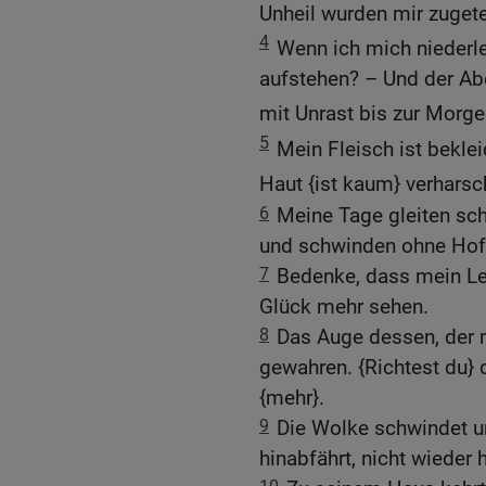
Unheil wurden mir zugetei
4
Wenn ich mich niederle
aufstehen? – Und der Aben
mit Unrast bis zur Mor
5
Mein Fleisch ist bekle
Haut {ist kaum} verharsch
6
Meine Tage gleiten sch
und schwinden ohne Hof
7
Bedenke, dass mein Le
Glück mehr sehen.
8
Das Auge dessen, der m
gewahren. {Richtest du} 
{mehr}.
9
Die Wolke schwindet un
hinabfährt, nicht wieder 