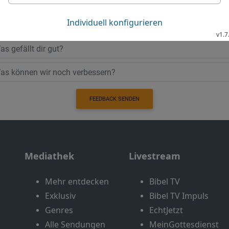
Möchtest du uns Feedback geben?
Bewertung der Bibelthek
FEEDBACK SENDEN
Mediathek
Livestream
Mehr entdecken
Bibel TV
Exklusiv
Bibel TV Impuls
Genres
EchtJetzt
Alle Sendungen
MeinGottesdienst