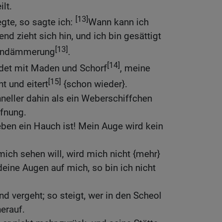
lt.
[13]
gte, so sagte ich:
Wann kann ich
d zieht sich hin, und ich bin gesättigt
[13]
gendämmerung
.
[14]
idet mit Maden und Schorf
, meine
[15]
t und eitert
{schon wieder}.
neller dahin als ein Weberschiffchen
fnung.
ben ein Hauch ist! Mein Auge wird kein
ich sehen will, wird mich nicht {mehr}
deine Augen auf mich, so bin ich nicht
d vergeht; so steigt, wer in den Scheol
herauf.