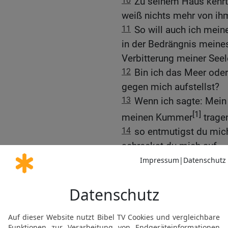
10
Zu seinem Haus kehrt 
weiß nichts mehr von ih
11
So will auch ich mein
in der Bedrängnis meines 
Verbitterung meiner Seel
12
Bin ich das Meer ode
gegen mich aufstellst?
13
Wenn ich sagte: Mein 
[1]
meinen Kummer
tragen
14
so entmutigst du mic
schreckst du mich auf,
15
sodass meine Seele Er
[2]
als meine Gebeine
.
16
[3]
Ich mag nicht mehr
mir! Meine Tage sind nur
17
Was ist der Mensch, d