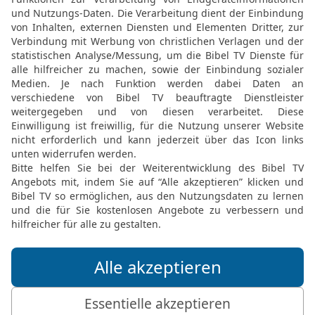
dein Herz auf ihn richtes
18
und ihn alle Morgen h
19
Wie lange {noch} wills
{einmal so lange} von mi
heruntergeschluckt habe
20
Habe ich gesündigt? W
[5]
Menschen
? Warum hast
und {warum} werde ich mi
21
Warum vergibst du {mi
meine Schuld {nicht} vo
den Staub legen, und suc
Elberfelder Bibel 2006, © 2006 SCM R