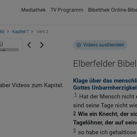
Mediathek
TV Programm
Bibelthek Online-Bibe
ob)
Kapitel 7
Vers 2
Videos ausblenden
Elberfelder Bibel
Klage über das menschli
aber Videos zum Kapitel.
Gottes Unbarmherzigkei
1
Hat der Mensch nicht 
sind seine Tage nicht wi
2
Wie ein Knecht, der si
Tagelöhner, der auf sein
3
so habe ich gehaltlos