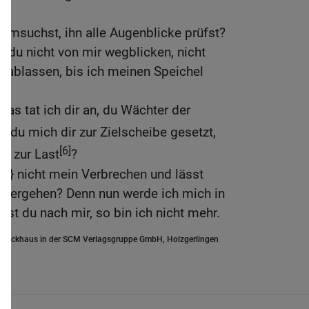
t
eimsuchst, ihn alle Augenblicke prüfst?
t du nicht von mir wegblicken, nicht
r ablassen, bis ich meinen Speichel
?
as tat ich dir an, du Wächter der
 du mich dir zur Zielscheibe gesetzt,
[6]
r zur Last
?
r} nicht mein Verbrechen und lässt
rübergehen? Denn nun werde ich mich in
hst du nach mir, so bin ich nicht mehr.
.Brockhaus in der SCM Verlagsgruppe GmbH, Holzgerlingen