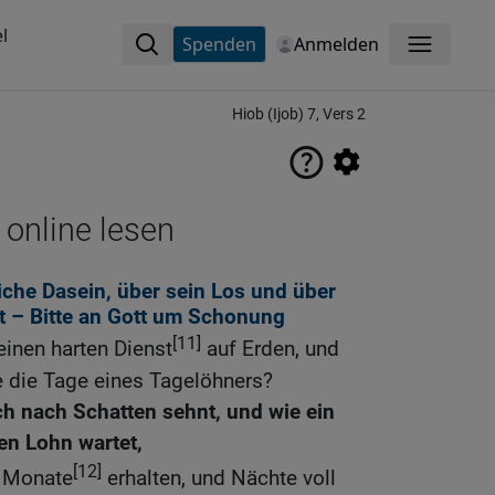
l
Spenden
Anmelden
Menü
Hiob (Ijob) 7, Vers 2
 online lesen
che Dasein, über sein Los und über
t – Bitte an Gott um Schonung
[11]
einen harten Dienst
auf Erden, und
e die Tage eines Tagelöhners?
ch nach Schatten sehnt, und wie ein
en Lohn wartet,
[12]
e Monate
erhalten, und Nächte voll