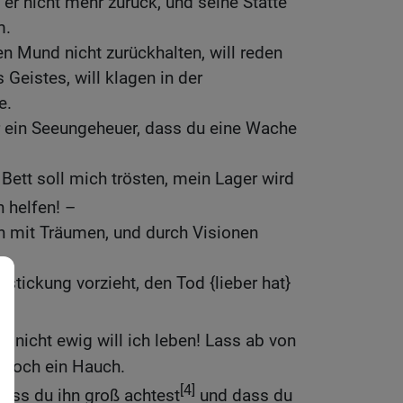
er nicht mehr zurück, und seine Stätte
m.
en Mund nicht zurückhalten, will reden
Geistes, will klagen in der
e.
r ein Seeungeheuer, dass du eine Wache
Bett soll mich trösten, mein Lager wird
 helfen! –
h mit Träumen, und durch Visionen
stickung vorzieht, den Tod {lieber hat}
– nicht ewig will ich leben! Lass ab von
 noch ein Hauch.
[4]
ass du ihn groß achtest
und dass du