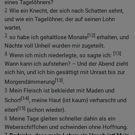
eines Tagelöhners?
2
Wie ein Knecht, der sich nach Schatten sehnt,
und wie ein Tagelöhner, der auf seinen Lohn
wartet,
3
[12]
so habe ich gehaltlose Monate
erhalten, und
Nächte voll Unheil wurden mir zugeteilt.
4
[13]
Wenn ich mich niederlegte, so sagte ich:
Wann kann ich aufstehen? – Und der Abend zieht
sich hin, und ich bin gesättigt mit Unrast bis zur
[13]
Morgendämmerung
.
5
Mein Fleisch ist bekleidet mit Maden und
[14]
Schorf
, meine Haut {ist kaum} verharscht und
[15]
eitert
{schon wieder}.
6
Meine Tage gleiten schneller dahin als ein
Weberschiffchen und schwinden ohne Hoffnung.
7