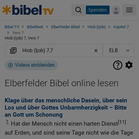
Spenden
Me
Bibel TV
Bibelthek
Elberfelder Bibel
Hiob (Ijob)
Kapitel 7
Vers 7
Hiob (Ijob) 7, Vers 7
Videos einblenden
Elberfelder Bibel online lesen
Klage über das menschliche Dasein, über sein
Los und über Gottes Unbarmherzigkeit – Bitte
an Gott um Schonung
1
[11]
Hat der Mensch nicht einen harten Dienst
auf Erden, und sind seine Tage nicht wie die Tage