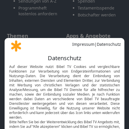
Sendungen von A-Z
Spenden
Programmheft
Testamentsspende
kostenlos anfordern
Botschafter werden
Themen
Apps & Angebote
Gott und Bibel erklärt
Newsletter
Feiertage
Mobile App
Interviews
Kids App
Neuigkeiten
Smart TV
HbbTV
Bibelthek Online-Bibel
Nächster Gottesdienst
Bibel TV
Service
Über uns
Kontakt