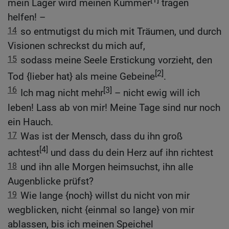
mein Lager wird meinen Kummer
tragen
helfen! –
14
so entmutigst du mich mit Träumen, und durch
Visionen schreckst du mich auf,
15
sodass meine Seele Erstickung vorzieht, den
[2]
Tod {lieber hat} als meine Gebeine
.
16
[3]
Ich mag nicht mehr
– nicht ewig will ich
leben! Lass ab von mir! Meine Tage sind nur noch
ein Hauch.
17
Was ist der Mensch, dass du ihn groß
[4]
achtest
und dass du dein Herz auf ihn richtest
18
und ihn alle Morgen heimsuchst, ihn alle
Augenblicke prüfst?
19
Wie lange {noch} willst du nicht von mir
wegblicken, nicht {einmal so lange} von mir
ablassen, bis ich meinen Speichel