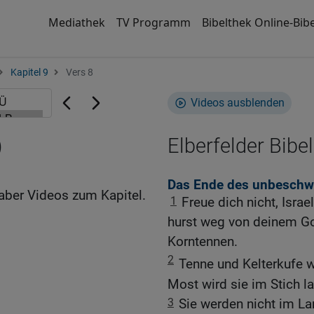
Mediathek
TV Programm
Bibelthek Online-Bibe
Kapitel 9
Vers 8
Videos ausblenden
)
Elberfelder Bibel
Das Ende des unbeschwe
aber Videos zum Kapitel.
1
Freue dich nicht, Isra
hurst weg von deinem Got
Korntennen.
2
Tenne und Kelterkufe w
Most wird sie im Stich l
3
Sie werden nicht im La