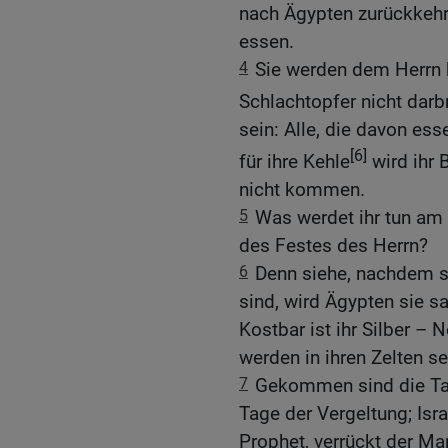
nach Ägypten zurückkehr
essen.
4
Sie werden dem Herrn 
Schlachtopfer nicht darb
sein: Alle, die davon es
[6]
für ihre Kehle
wird ihr 
nicht kommen.
5
Was werdet ihr tun a
des Festes des Herrn?
6
Denn siehe, nachdem 
sind, wird Ägypten sie 
Kostbar ist ihr Silber –
werden in ihren Zelten se
7
Gekommen sind die T
Tage der Vergeltung; Isra
Prophet, verrückt der M