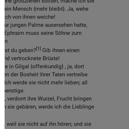
Söhne großziehen sollten, mache ich sie
 kein Mensch {mehr bleibt}. Ja, wehe
n ich von ihnen weiche!
} zur jungen Palme ausersehen hatte,
zt, Ephraim muss seine Söhne zum
sen.
[1]
wirst du geben?
Gib ihnen einen
 und vertrocknete Brüste!
de in Gilgal {offenkundig} , ja, dort
gen der Bosheit ihrer Taten vertreibe
 Ich werde sie nicht mehr lieben; all
spenstige.
m, verdorrt ihre Wurzel, Frucht bringen
enn sie gebären, werde ich die Lieblinge
[2]
, weil sie nicht auf ihn hören; und sie