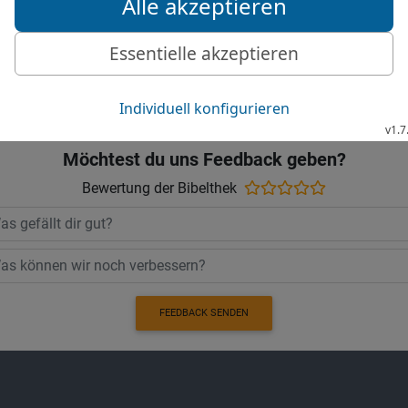
sollen Flüchtlinge sein u
Elberfelder Bibel 2006, © 2006 SCM R
Möchtest du uns Feedback geben?
Bewertung der Bibelthek
FEEDBACK SENDEN