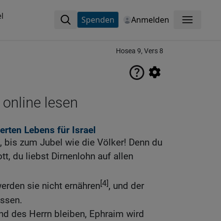
l
Spenden
Anmelden
Menü
Hosea 9, Vers 8
 online lesen
rten Lebens für Israel
el, bis zum Jubel wie die Völker! Denn du
t, du liebst Dirnenlohn auf allen
[4]
erden sie nicht ernähren
, und der
assen.
nd des Herrn bleiben, Ephraim wird