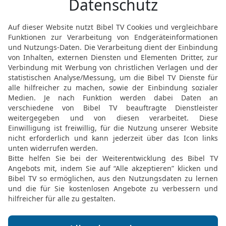
12
Selbst wenn sie ihre 
doch kinderlos, {sodass}
auch ihnen {selbst} , wen
13
Ephraim, das ich {mir
auf einer Weide gepflan
Mörder hinausziehen las
14
Gib ihnen, Herr! Was 
unfruchtbaren Mutterleib
15
Ihre ganze Bosheit wur
habe ich sie gehasst. We
ich sie aus meinem Haus.
ihre Obersten sind Wider
16
Geschlagen ist Ephrai
sie nicht mehr. Selbst w
ihres Leibes töten.
17
Mein Gott verwirft sie