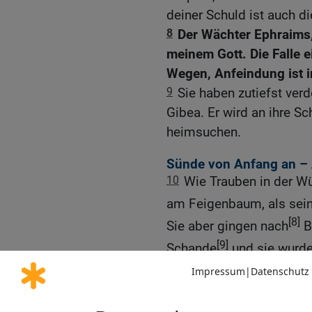
deiner Schuld ist auch d
8
Der Wächter Ephraims,
meinem Gott. Die Falle ei
Wegen, Anfeindung ist i
9
Sie haben zutiefst ver
Gibea. Er wird an ihre Sc
heimsuchen.
Sünde von Anfang an – 
10
Wie Trauben in der Wüs
am Feigenbaum, als sein
[8]
Sie aber gingen nach
B
[9]
Schande
und sie wurde
11
Ephraim ist den Vögeln
Kein Gebären, keine Sch