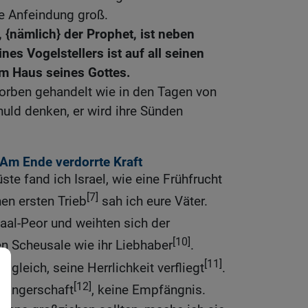
ie Anfeindung groß.
 {nämlich} der Prophet, ist neben
nes Vogelstellers ist auf all seinen
m Haus seines Gottes.
dorben gehandelt wie in den Tagen von
huld denken, er wird ihre Sünden
Am Ende verdorrte Kraft
te fand ich Israel, wie eine Frühfrucht
[7]
en ersten Trieb
sah ich eure Väter.
aal-Peor und weihten sich der
[10]
n Scheusale wie ihr Liebhaber
.
[11]
 gleich, seine Herrlichkeit verfliegt
.
[12]
wangerschaft
, keine Empfängnis.