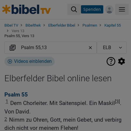
Spenden
Me
Bibel TV
Bibelthek
Elberfelder Bibel
Psalmen
Kapitel 55
Vers 13
Psalm 55, Vers 13
Videos einblenden
Elberfelder Bibel online lesen
Psalm 55
1
[3]
Dem Chorleiter. Mit Saitenspiel. Ein Maskil
.
Von David.
2
Nimm zu Ohren, Gott, mein Gebet, und verbirg
dich nicht vor meinem Flehen!