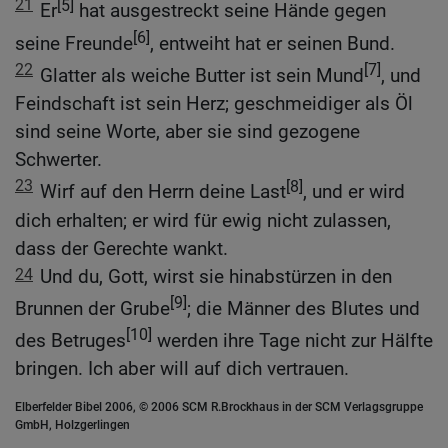
21
[5]
Er
hat ausgestreckt seine Hände gegen
[6]
seine Freunde
, entweiht hat er seinen Bund.
22
[7]
Glatter als weiche Butter ist sein Mund
, und
Feindschaft ist sein Herz; geschmeidiger als Öl
sind seine Worte, aber sie sind gezogene
Schwerter.
23
[8]
Wirf auf den Herrn deine Last
, und er wird
dich erhalten; er wird für ewig nicht zulassen,
dass der Gerechte wankt.
24
Und du, Gott, wirst sie hinabstürzen in den
[9]
Brunnen der Grube
; die Männer des Blutes und
[10]
des Betruges
werden ihre Tage nicht zur Hälfte
bringen. Ich aber will auf dich vertrauen.
Elberfelder Bibel 2006, © 2006 SCM R.Brockhaus in der SCM Verlagsgruppe
GmbH, Holzgerlingen