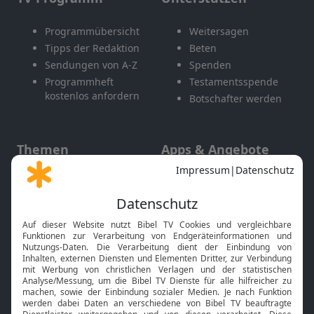
Programmübersicht
Weitersagen
Tipps der Redaktion
Beten
Sendungen von A-Z
Spenden
Programmheft
Testamentsspende
kostenlos anfordern
Botschafter werden
Themen
Apps & Angebote
Gott und Bibel erklärt
Newsletter
Feiertage
Mobile App
Interviews
Kids App
Neuigkeiten
Smart TV
HbbTV
Bibelthek Online-Bibel
Nächster Gottesdienst