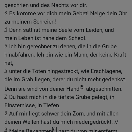
geschrien und des Nachts vor dir.
3
Es komme vor dich mein Gebet! Neige dein Ohr
zu meinem Schreien!
4
Denn satt ist meine Seele vom Leiden, und
mein Leben ist nahe dem Scheol.
5
Ich bin gerechnet zu denen, die in die Grube
hinabfahren. Ich bin wie ein Mann, der keine Kraft
hat,
6
unter die Toten hingestreckt, wie Erschlagene,
die im Grab liegen, derer du nicht mehr gedenkst.
[5]
Denn sie sind von deiner Hand
abgeschnitten.
7
Du hast mich in die tiefste Grube gelegt, in
Finsternisse, in Tiefen.
8
Auf mir liegt schwer dein Zorn, und mit allen
deinen Wellen hast du mich niedergedrückt. //
9
[6]
Meine Bekannten
hast du von mir entfernt,