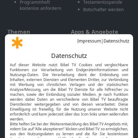
Programmheft
Testamentsspende
kostenlos anfordern
Botschafter werden
Themen
Apps & Angebote
Gott und Bibel erklärt
Newsletter
Feiertage
Mobile App
Interviews
Kids App
Neuigkeiten
Smart TV
HbbTV
Bibelthek Online-Bibel
Nächster Gottesdienst
Bibel TV
Service
Über uns
Kontakt
Jobs
TV-Empfang