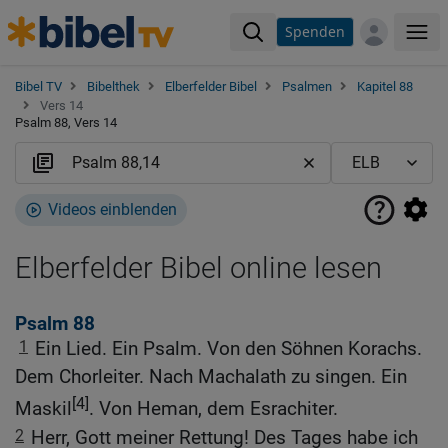
Spenden
Me
Bibel TV
Bibelthek
Elberfelder Bibel
Psalmen
Kapitel 88
Vers 14
Psalm 88, Vers 14
Videos einblenden
Elberfelder Bibel online lesen
Psalm 88
1
Ein Lied. Ein Psalm. Von den Söhnen Korachs.
Dem Chorleiter. Nach Machalath zu singen. Ein
[4]
Maskil
. Von Heman, dem Esrachiter.
2
Herr, Gott meiner Rettung! Des Tages habe ich