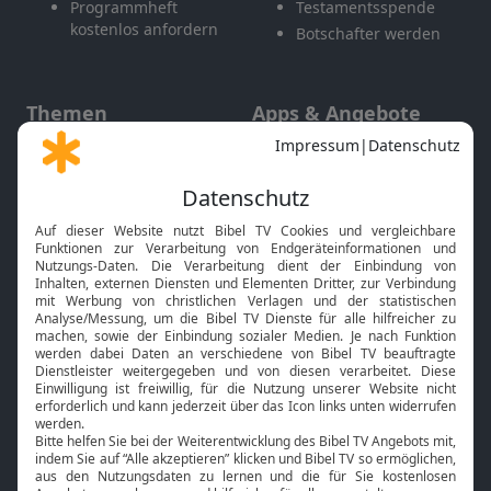
Programmheft
Testamentsspende
kostenlos anfordern
Botschafter werden
Themen
Apps & Angebote
Gott und Bibel erklärt
Newsletter
Feiertage
Mobile App
Interviews
Kids App
Neuigkeiten
Smart TV
HbbTV
Bibelthek Online-Bibel
Nächster Gottesdienst
Bibel TV
Service
Über uns
Kontakt
Jobs
TV-Empfang