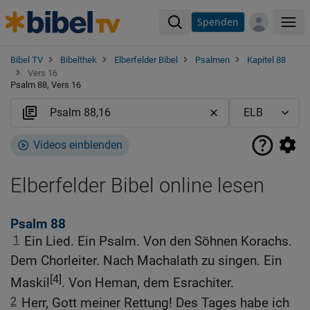
Spenden
Me
Bibel TV
Bibelthek
Elberfelder Bibel
Psalmen
Kapitel 88
Vers 16
Psalm 88, Vers 16
Videos einblenden
Elberfelder Bibel online lesen
Psalm 88
1
Ein Lied. Ein Psalm. Von den Söhnen Korachs.
Dem Chorleiter. Nach Machalath zu singen. Ein
[4]
Maskil
. Von Heman, dem Esrachiter.
2
Herr, Gott meiner Rettung! Des Tages habe ich