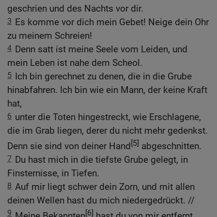
geschrien und des Nachts vor dir.
3
Es komme vor dich mein Gebet! Neige dein Ohr
zu meinem Schreien!
4
Denn satt ist meine Seele vom Leiden, und
mein Leben ist nahe dem Scheol.
5
Ich bin gerechnet zu denen, die in die Grube
hinabfahren. Ich bin wie ein Mann, der keine Kraft
hat,
6
unter die Toten hingestreckt, wie Erschlagene,
die im Grab liegen, derer du nicht mehr gedenkst.
[5]
Denn sie sind von deiner Hand
abgeschnitten.
7
Du hast mich in die tiefste Grube gelegt, in
Finsternisse, in Tiefen.
8
Auf mir liegt schwer dein Zorn, und mit allen
deinen Wellen hast du mich niedergedrückt. //
9
[6]
Meine Bekannten
hast du von mir entfernt,