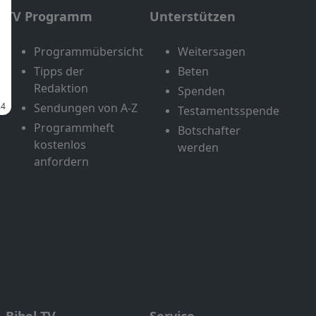
TV Programm
Unterstützen
Programmübersicht
Weitersagen
Tipps der
Beten
Redaktion
Spenden
Sendungen von A-Z
Testamentsspende
Programmheft
Botschafter
kostenlos
werden
anfordern
Bibel TV
Service