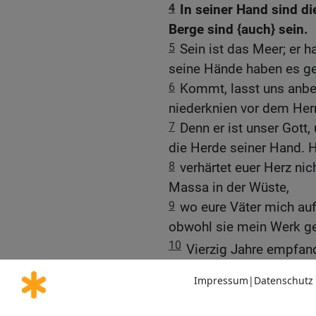
4
In seiner Hand sind di
Berge sind {auch} sein.
5
Sein ist das Meer; er 
seine Hände haben es ge
6
Kommt, lasst uns anbet
niederknien vor dem Herr
7
Denn er ist unser Gott
die Herde seiner Hand. H
8
verhärtet euer Herz ni
Massa in der Wüste,
9
wo eure Väter mich auf 
obwohl sie mein Werk ge
10
Vierzig Jahre empfand
und ich sprach: Ein Volk 
haben meine Wege nicht 
11
Darum schwor ich in