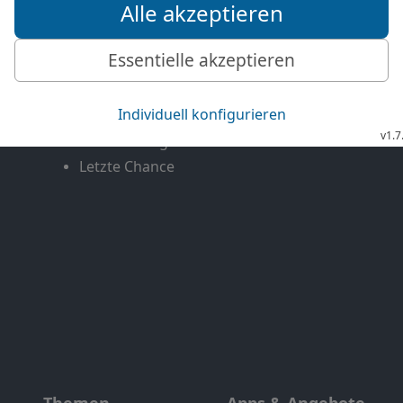
Mediathek
Livestream
Mehr entdecken
Bibel TV
Exklusiv
Bibel TV Impuls
Genres
EchtJetzt
Alle Sendungen
MeinGottesdienst
Letzte Chance
Themen
Apps & Angebote