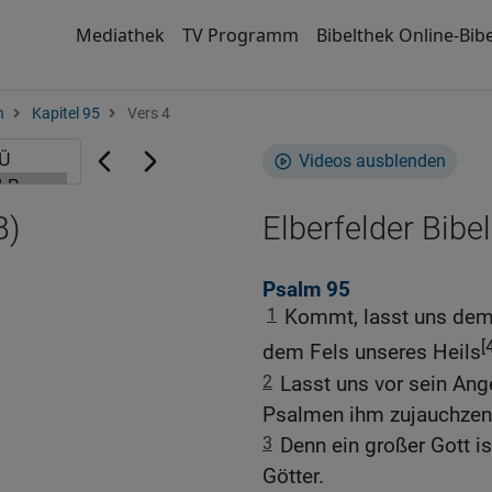
Mediathek
TV Programm
Bibelthek Online-Bibe
n
Kapitel 95
Vers 4
Videos ausblenden
B)
Elberfelder Bibel
Psalm 95
1
Kommt, lasst uns dem 
[
dem Fels unseres Heils
2
Lasst uns vor sein Ang
Psalmen ihm zujauchzen
3
Denn ein großer Gott is
Götter.