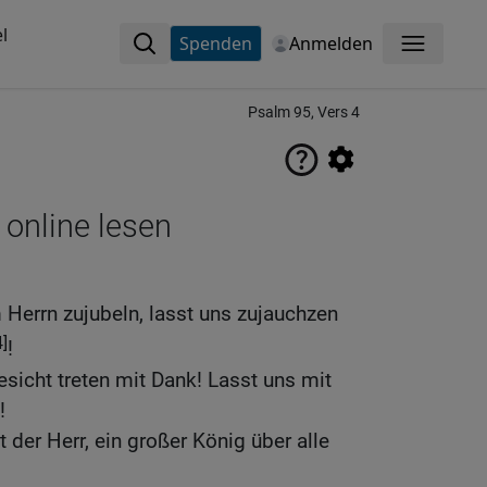
l
Spenden
Anmelden
Menü
Psalm 95, Vers 4
 online lesen
Herrn zujubeln, lasst uns zujauchzen
4]
!
esicht treten mit Dank! Lasst uns mit
!
t der Herr, ein großer König über alle