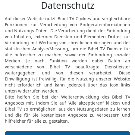
[6]
meine Ruhe eingehen
.
Elberfelder Bibel 2006, © 2006 SCM R
Möchtest du uns Feedback geben?
Bewertung der Bibelthek
FEEDBACK SENDEN