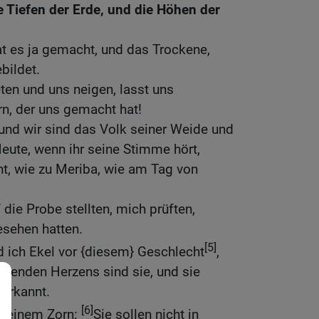
e Tiefen der Erde, und die Höhen der
hat es ja gemacht, und das Trockene,
bildet.
en und uns neigen, lasst uns
n, der uns gemacht hat!
, und wir sind das Volk seiner Weide und
eute, wenn ihr seine Stimme hört,
cht, wie zu Meriba, wie am Tag von
die Probe stellten, mich prüften,
sehen hatten.
[5]
 ich Ekel vor {diesem} Geschlecht
,
irrenden Herzens sind sie, und sie
erkannt.
[6]
 meinem Zorn:
Sie sollen nicht in