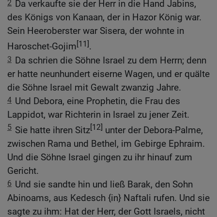
2
Da verkaufte sie der Herr in die Hand Jabins,
des Königs von Kanaan, der in Hazor König war.
Sein Heeroberster war Sisera, der wohnte in
[11]
Haroschet-Gojim
.
3
Da schrien die Söhne Israel zu dem Herrn; denn
er hatte neunhundert eiserne Wagen, und er quälte
die Söhne Israel mit Gewalt zwanzig Jahre.
4
Und Debora, eine Prophetin, die Frau des
Lappidot, war Richterin in Israel zu jener Zeit.
5
[12]
Sie hatte ihren Sitz
unter der Debora-Palme,
zwischen Rama und Bethel, im Gebirge Ephraim.
Und die Söhne Israel gingen zu ihr hinauf zum
Gericht.
6
Und sie sandte hin und ließ Barak, den Sohn
Abinoams, aus Kedesch {in} Naftali rufen. Und sie
sagte zu ihm: Hat der Herr, der Gott Israels, nicht