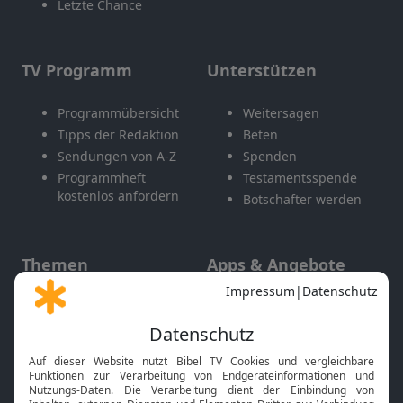
Letzte Chance
TV Programm
Unterstützen
Programmübersicht
Weitersagen
Tipps der Redaktion
Beten
Sendungen von A-Z
Spenden
Programmheft
Testamentsspende
kostenlos anfordern
Botschafter werden
Themen
Apps & Angebote
Gott und Bibel erklärt
Newsletter
Feiertage
Mobile App
Interviews
Kids App
Neuigkeiten
Smart TV
HbbTV