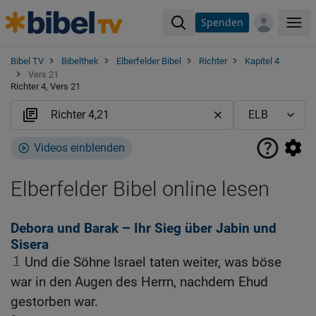
Spenden
Me
Bibel TV
Bibelthek
Elberfelder Bibel
Richter
Kapitel 4
Vers 21
Richter 4, Vers 21
Videos einblenden
Elberfelder Bibel online lesen
Debora und Barak – Ihr Sieg über Jabin und
Sisera
1
Und die Söhne Israel taten weiter, was böse
war in den Augen des Herrn, nachdem Ehud
gestorben war.