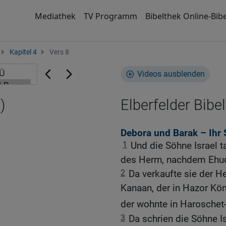
Mediathek
TV Programm
Bibelthek Online-Bibe
Kapitel 4
Vers 8
Videos ausblenden
)
Elberfelder Bibel
Debora und Barak – Ihr 
1
Und die Söhne Israel t
des Herrn, nachdem Ehud
2
Da verkaufte sie der H
Kanaan, der in Hazor Kön
der wohnte in Haroschet
3
Da schrien die Söhne I