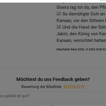
zeigen, den du suchst! Un
Sisera lag tot da, den Pfl
23
So demütigte Gott an
Kanaan, vor den Söhnen I
24
Und die Hand der Söhn
Jabin, den König von Kan
Kanaan, vernichtet hatten
Elberfelder Bibel 2006, © 2006 SCM R
Möchtest du uns Feedback geben?
Bewertung der Bibelthek