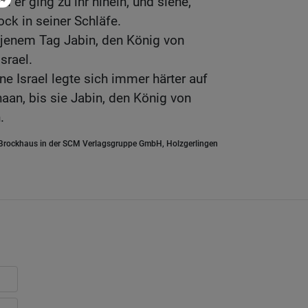
d er ging zu ihr hinein, und siehe,
ock in seiner Schläfe.
 jenem Tag Jabin, den König von
srael.
e Israel legte sich immer härter auf
aan, bis sie Jabin, den König von
.
.Brockhaus in der SCM Verlagsgruppe GmbH, Holzgerlingen