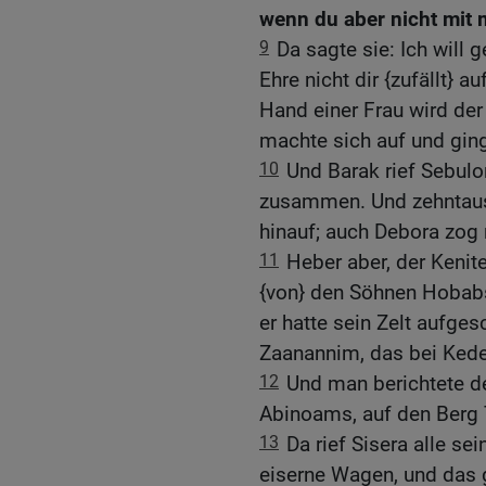
wenn du aber nicht mit m
9
Da sagte sie: Ich will 
Ehre nicht dir {zufällt} 
Hand einer Frau wird der
machte sich auf und gin
10
Und Barak rief Sebul
zusammen. Und zehntau
hinauf; auch Debora zog 
11
Heber aber, der Kenite
{von} den Söhnen Hobab
er hatte sein Zelt aufges
Zaanannim, das bei Kedes
12
Und man berichtete d
Abinoams, auf den Berg 
13
Da rief Sisera alle 
eiserne Wagen, und das g