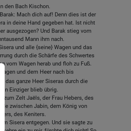
n den Bach Kischon.
Barak: Mach dich auf! Denn dies ist der
ra in deine Hand gegeben hat. Ist nicht
r her ausgezogen? Und Barak stieg vom
ehntausend Mann ihm nach.
Sisera und alle {seine} Wagen und das
irrung durch die Schärfe des Schwertes
ieg vom Wagen herab und floh zu Fuß.
 Wagen und dem Heer nach bis
fiel das ganze Heer Siseras durch die
in Einziger blieb übrig.
uß zum Zelt Jaëls, der Frau Hebers, des
riede zwischen Jabin, dem König von
ers, des Keniters.
dem Sisera entgegen. Und sie sagte zu
, kehre ein zu mir, fürchte dich nicht! So