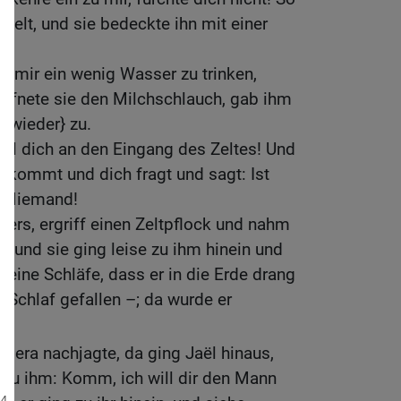
s Zelt, und sie bedeckte ihn mit einer
ib mir ein wenig Wasser zu trinken,
 öffnete sie den Milchschlauch, gab ihm
 {wieder} zu.
tell dich an den Eingang des Zeltes! Und
 kommt und dich fragt und sagt: Ist
: Niemand!
bers, ergriff einen Zeltpflock und nahm
 und sie ging leise zu ihm hinein und
seine Schläfe, dass er in die Erde drang
n Schlaf gefallen –; da wurde er
isera nachjagte, da ging Jaël hinaus,
 zu ihm: Komm, ich will dir den Mann