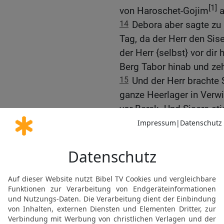
[1]
von Haroschet-Gojim
a
14
Debora aber sagte zu 
Tag, da der Herr den Sise
der Herr {selbst} vor di
Berg Tabor hinab und z
15
Und der Herr brachte 
ganze Heerlager in Verw
vor Barak. Und Sisera st
16
Barak aber jagte den
[1]
Haroschet-Gojim
. So 
Schärfe des Schwertes; ke
17
Sisera aber floh zu F
Keniters; denn es war F
Hazor, und dem Haus Heb
18
Da ging Jaël hinaus, 
ihm: Kehre ein, mein Herr