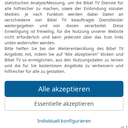
kehrte er zu ihr ein in da
Decke.
19
Und er sagte zu ihr: G
denn ich bin durstig! Da
zu trinken und deckte ihn
20
Und er sagte zu ihr: S
es sei {so}: Wenn jemand
jemand hier?, dann sage
21
Jaël aber, die Frau He
den Hammer in ihre Hand,
schlug den Pflock durch 
– er war nämlich in tiefe
[2]
ohnmächtig und starb
.
22
Und siehe, als Barak S
ihm entgegen, und sagte