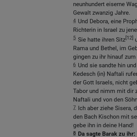
neunhundert eiserne Wage
Gewalt zwanzig Jahre.
4
Und Debora, eine Proph
Richterin in Israel zu jene
5
[12]
Sie hatte ihren Sitz
u
Rama und Bethel, im Geb
gingen zu ihr hinauf zum 
6
Und sie sandte hin und
Kedesch {in} Naftali rufe
der Gott Israels, nicht g
Tabor und nimm mit dir
Naftali und von den Söh
7
Ich aber ziehe Sisera, 
den Bach Kischon mit se
gebe ihn in deine Hand!
8
Da sagte Barak zu ihr: