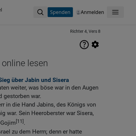
l
Spenden
Anmelden
Menü
Richter 4, Vers 8
 online lesen
Sieg über Jabin und Sisera
aten weiter, was böse war in den Augen
 gestorben war.
err in die Hand Jabins, des Königs von
ig war. Sein Heeroberster war Sisera,
[11]
-Gojim
.
srael zu dem Herrn; denn er hatte