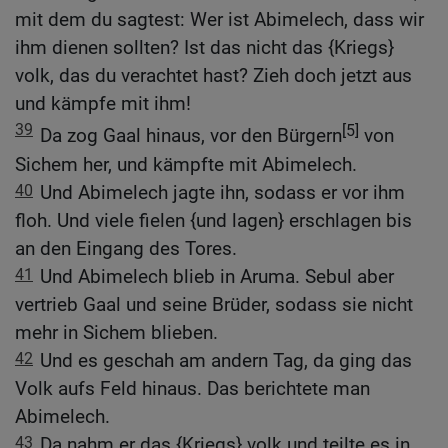
mit dem du sagtest: Wer ist Abimelech, dass wir
ihm dienen sollten? Ist das nicht das {Kriegs}
volk, das du verachtet hast? Zieh doch jetzt aus
und kämpfe mit ihm!
39
[5]
Da zog Gaal hinaus, vor den Bürgern
von
Sichem her, und kämpfte mit Abimelech.
40
Und Abimelech jagte ihn, sodass er vor ihm
floh. Und viele fielen {und lagen} erschlagen bis
an den Eingang des Tores.
41
Und Abimelech blieb in Aruma. Sebul aber
vertrieb Gaal und seine Brüder, sodass sie nicht
mehr in Sichem blieben.
42
Und es geschah am andern Tag, da ging das
Volk aufs Feld hinaus. Das berichtete man
Abimelech.
43
Da nahm er das {Kriegs} volk und teilte es in