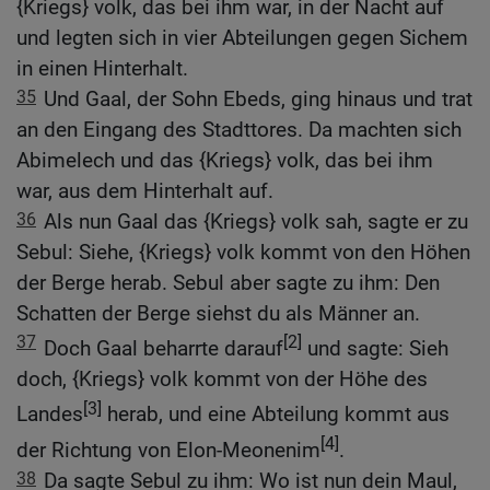
{Kriegs} volk, das bei ihm war, in der Nacht auf
und legten sich in vier Abteilungen gegen Sichem
in einen Hinterhalt.
35
Und Gaal, der Sohn Ebeds, ging hinaus und trat
an den Eingang des Stadttores. Da machten sich
Abimelech und das {Kriegs} volk, das bei ihm
war, aus dem Hinterhalt auf.
36
Als nun Gaal das {Kriegs} volk sah, sagte er zu
Sebul: Siehe, {Kriegs} volk kommt von den Höhen
der Berge herab. Sebul aber sagte zu ihm: Den
Schatten der Berge siehst du als Männer an.
37
[2]
Doch Gaal beharrte darauf
und sagte: Sieh
doch, {Kriegs} volk kommt von der Höhe des
[3]
Landes
herab, und eine Abteilung kommt aus
[4]
der Richtung von Elon-Meonenim
.
38
Da sagte Sebul zu ihm: Wo ist nun dein Maul,