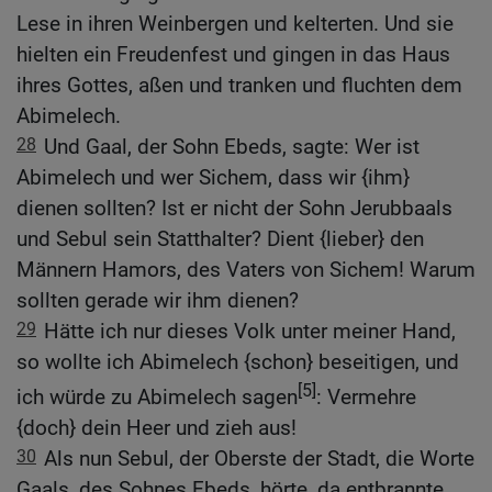
Lese in ihren Weinbergen und kelterten. Und sie
hielten ein Freudenfest und gingen in das Haus
ihres Gottes, aßen und tranken und fluchten dem
Abimelech.
28
Und Gaal, der Sohn Ebeds, sagte: Wer ist
Abimelech und wer Sichem, dass wir {ihm}
dienen sollten? Ist er nicht der Sohn Jerubbaals
und Sebul sein Statthalter? Dient {lieber} den
Männern Hamors, des Vaters von Sichem! Warum
sollten gerade wir ihm dienen?
29
Hätte ich nur dieses Volk unter meiner Hand,
so wollte ich Abimelech {schon} beseitigen, und
[5]
ich würde zu Abimelech sagen
: Vermehre
{doch} dein Heer und zieh aus!
30
Als nun Sebul, der Oberste der Stadt, die Worte
Gaals, des Sohnes Ebeds, hörte, da entbrannte