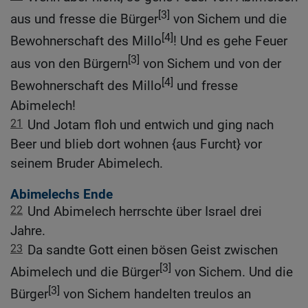
[3]
aus und fresse die Bürger
von Sichem und die
[4]
Bewohnerschaft des Millo
! Und es gehe Feuer
[3]
aus von den Bürgern
von Sichem und von der
[4]
Bewohnerschaft des Millo
und fresse
Abimelech!
21
Und Jotam floh und entwich und ging nach
Beer und blieb dort wohnen {aus Furcht} vor
seinem Bruder Abimelech.
Abimelechs Ende
22
Und Abimelech herrschte über Israel drei
Jahre.
23
Da sandte Gott einen bösen Geist zwischen
[3]
Abimelech und die Bürger
von Sichem. Und die
[3]
Bürger
von Sichem handelten treulos an