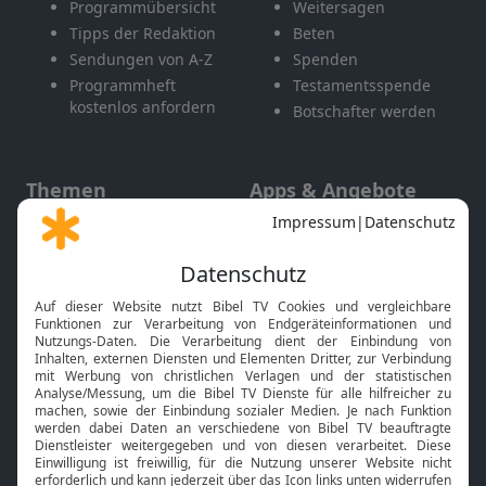
Programmübersicht
Weitersagen
Tipps der Redaktion
Beten
Sendungen von A-Z
Spenden
Programmheft
Testamentsspende
kostenlos anfordern
Botschafter werden
Themen
Apps & Angebote
Gott und Bibel erklärt
Newsletter
Feiertage
Mobile App
Interviews
Kids App
Neuigkeiten
Smart TV
HbbTV
Bibelthek Online-Bibel
Nächster Gottesdienst
Bibel TV
Service