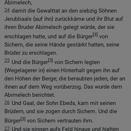
Abimelech,
24
damit die Gewalttat an den siebzig Söhnen
Jerubbaals {auf ihn} zurückkäme und ihr Blut auf
ihren Bruder Abimelech gelegt würde, der sie
[3]
erschlagen hatte, und auf die Bürger
von
Sichem, die seine Hände gestärkt hatten, seine
Brüder zu erschlagen.
25
[3]
Und die Bürger
von Sichem legten
{Wegelagerer in} einen Hinterhalt gegen ihn auf
den Höhen der Berge; die beraubten jeden, der an
ihnen auf dem Weg vorüberzog. Das wurde dem
Abimelech berichtet.
26
Und Gaal, der Sohn Ebeds, kam mit seinen
Brüdern, und sie zogen durch Sichem. Und die
[3]
Bürger
von Sichem vertrauten ihm.
27
Und sie gingen aufs Feld hinaus und hielten