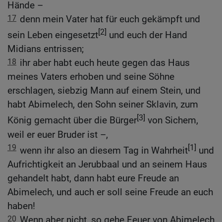
Hände –
17
denn mein Vater hat für euch gekämpft und
[2]
sein Leben eingesetzt
und euch der Hand
Midians entrissen;
18
ihr aber habt euch heute gegen das Haus
meines Vaters erhoben und seine Söhne
erschlagen, siebzig Mann auf einem Stein, und
habt Abimelech, den Sohn seiner Sklavin, zum
[3]
König gemacht über die Bürger
von Sichem,
weil er euer Bruder ist –,
19
[1]
wenn ihr also an diesem Tag in Wahrheit
und
Aufrichtigkeit an Jerubbaal und an seinem Haus
gehandelt habt, dann habt eure Freude an
Abimelech, und auch er soll seine Freude an euch
haben!
20
Wenn aber nicht, so gehe Feuer von Abimelech