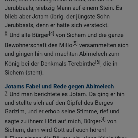
Jerubbaals, siebzig Mann auf einem Stein. Es
blieb aber Jotam übrig, der jüngste Sohn
Jerubbaals, denn er hatte sich versteckt.
6
[4]
Und alle Bürger
von Sichem und die ganze
[5]
Bewohnerschaft des Millo
versammelten sich
und gingen hin und machten Abimelech zum
[6]
König bei der Denkmals-Terebinthe
, die in
Sichem {steht}.
Jotams Fabel und Rede gegen Abimelech
7
Und man berichtete es Jotam. Da ging er hin
und stellte sich auf den Gipfel des Berges
Garizim, und er erhob seine Stimme, rief und
[4]
sagte zu ihnen: Hört auf mich, Bürger
von
Sichem, dann wird Gott auf euch hören!
8