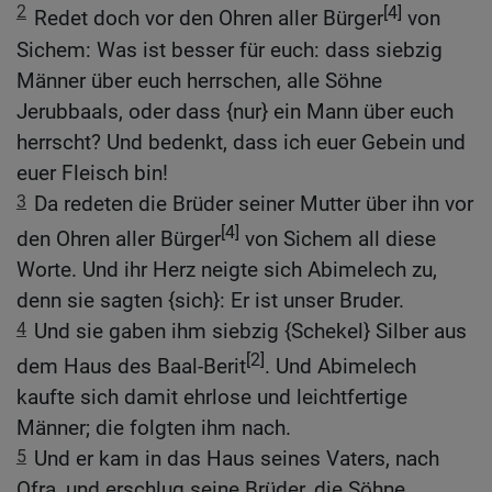
2
[4]
Redet doch vor den Ohren aller Bürger
von
Sichem: Was ist besser für euch: dass siebzig
Männer über euch herrschen, alle Söhne
Jerubbaals, oder dass {nur} ein Mann über euch
herrscht? Und bedenkt, dass ich euer Gebein und
euer Fleisch bin!
3
Da redeten die Brüder seiner Mutter über ihn vor
[4]
den Ohren aller Bürger
von Sichem all diese
Worte. Und ihr Herz neigte sich Abimelech zu,
denn sie sagten {sich}: Er ist unser Bruder.
4
Und sie gaben ihm siebzig {Schekel} Silber aus
[2]
dem Haus des Baal-Berit
. Und Abimelech
kaufte sich damit ehrlose und leichtfertige
Männer; die folgten ihm nach.
5
Und er kam in das Haus seines Vaters, nach
Ofra, und erschlug seine Brüder, die Söhne