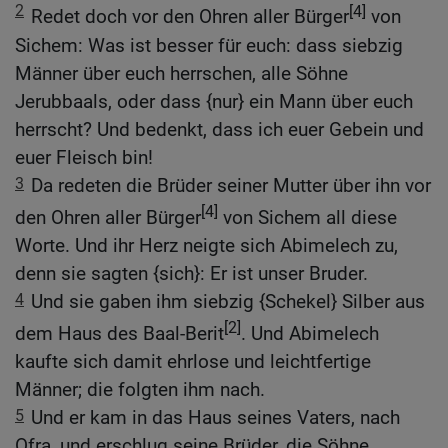
2
[4]
Redet doch vor den Ohren aller Bürger
von
Sichem: Was ist besser für euch: dass siebzig
Männer über euch herrschen, alle Söhne
Jerubbaals, oder dass {nur} ein Mann über euch
herrscht? Und bedenkt, dass ich euer Gebein und
euer Fleisch bin!
3
Da redeten die Brüder seiner Mutter über ihn vor
[4]
den Ohren aller Bürger
von Sichem all diese
Worte. Und ihr Herz neigte sich Abimelech zu,
denn sie sagten {sich}: Er ist unser Bruder.
4
Und sie gaben ihm siebzig {Schekel} Silber aus
[2]
dem Haus des Baal-Berit
. Und Abimelech
kaufte sich damit ehrlose und leichtfertige
Männer; die folgten ihm nach.
5
Und er kam in das Haus seines Vaters, nach
Ofra, und erschlug seine Brüder, die Söhne