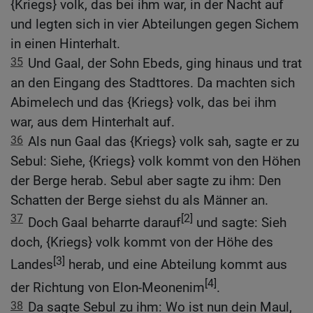
{Kriegs} volk, das bei ihm war, in der Nacht auf
und legten sich in vier Abteilungen gegen Sichem
in einen Hinterhalt.
35
Und Gaal, der Sohn Ebeds, ging hinaus und trat
an den Eingang des Stadttores. Da machten sich
Abimelech und das {Kriegs} volk, das bei ihm
war, aus dem Hinterhalt auf.
36
Als nun Gaal das {Kriegs} volk sah, sagte er zu
Sebul: Siehe, {Kriegs} volk kommt von den Höhen
der Berge herab. Sebul aber sagte zu ihm: Den
Schatten der Berge siehst du als Männer an.
37
[2]
Doch Gaal beharrte darauf
und sagte: Sieh
doch, {Kriegs} volk kommt von der Höhe des
[3]
Landes
herab, und eine Abteilung kommt aus
[4]
der Richtung von Elon-Meonenim
.
38
Da sagte Sebul zu ihm: Wo ist nun dein Maul,