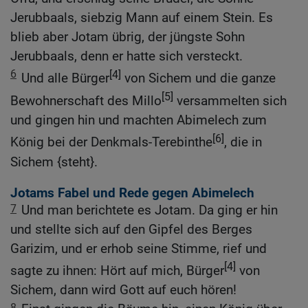
Jerubbaals, siebzig Mann auf einem Stein. Es
blieb aber Jotam übrig, der jüngste Sohn
Jerubbaals, denn er hatte sich versteckt.
6
[4]
Und alle Bürger
von Sichem und die ganze
[5]
Bewohnerschaft des Millo
versammelten sich
und gingen hin und machten Abimelech zum
[6]
König bei der Denkmals-Terebinthe
, die in
Sichem {steht}.
Jotams Fabel und Rede gegen Abimelech
7
Und man berichtete es Jotam. Da ging er hin
und stellte sich auf den Gipfel des Berges
Garizim, und er erhob seine Stimme, rief und
[4]
sagte zu ihnen: Hört auf mich, Bürger
von
Sichem, dann wird Gott auf euch hören!
8