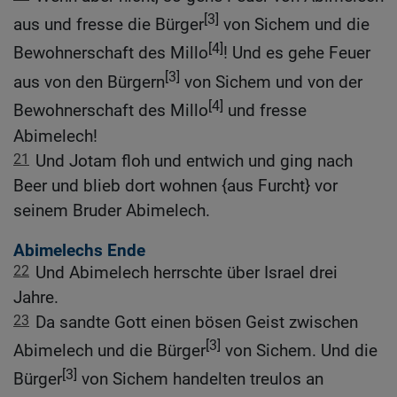
[3]
aus und fresse die Bürger
von Sichem und die
[4]
Bewohnerschaft des Millo
! Und es gehe Feuer
[3]
aus von den Bürgern
von Sichem und von der
[4]
Bewohnerschaft des Millo
und fresse
Abimelech!
21
Und Jotam floh und entwich und ging nach
Beer und blieb dort wohnen {aus Furcht} vor
seinem Bruder Abimelech.
Abimelechs Ende
22
Und Abimelech herrschte über Israel drei
Jahre.
23
Da sandte Gott einen bösen Geist zwischen
[3]
Abimelech und die Bürger
von Sichem. Und die
[3]
Bürger
von Sichem handelten treulos an