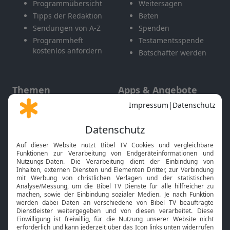
Programmübersicht
Weitersagen
Tipps der Redaktion
Beten
Sendungen von A-Z
Spenden
Programmheft
Testamentsspende
kostenlos anfordern
Botschafter werden
Themen
Apps & Angebote
Gott und Bibel erklärt
Newsletter
Feiertage
Mobile App
Interviews
Kids App
Neuigkeiten
Smart TV
HbbTV
Bibelthek Online-Bibel
Nächster Gottesdienst
Bibel TV
Service