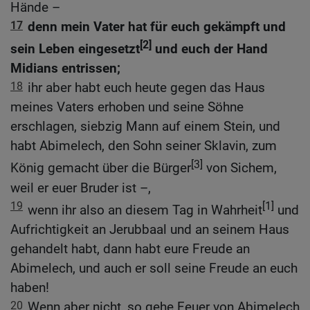
Hände –
17
denn mein Vater hat für euch gekämpft und
[2]
sein Leben eingesetzt
und euch der Hand
Midians entrissen;
18
ihr aber habt euch heute gegen das Haus
meines Vaters erhoben und seine Söhne
erschlagen, siebzig Mann auf einem Stein, und
habt Abimelech, den Sohn seiner Sklavin, zum
[3]
König gemacht über die Bürger
von Sichem,
weil er euer Bruder ist –,
19
[1]
wenn ihr also an diesem Tag in Wahrheit
und
Aufrichtigkeit an Jerubbaal und an seinem Haus
gehandelt habt, dann habt eure Freude an
Abimelech, und auch er soll seine Freude an euch
haben!
20
Wenn aber nicht, so gehe Feuer von Abimelech