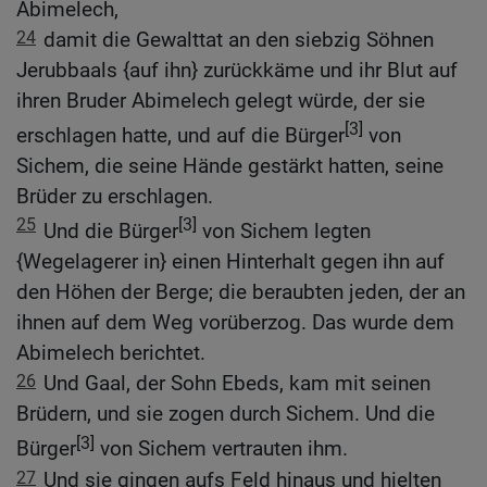
Abimelech,
24
damit die Gewalttat an den siebzig Söhnen
Jerubbaals {auf ihn} zurückkäme und ihr Blut auf
ihren Bruder Abimelech gelegt würde, der sie
[3]
erschlagen hatte, und auf die Bürger
von
Sichem, die seine Hände gestärkt hatten, seine
Brüder zu erschlagen.
25
[3]
Und die Bürger
von Sichem legten
{Wegelagerer in} einen Hinterhalt gegen ihn auf
den Höhen der Berge; die beraubten jeden, der an
ihnen auf dem Weg vorüberzog. Das wurde dem
Abimelech berichtet.
26
Und Gaal, der Sohn Ebeds, kam mit seinen
Brüdern, und sie zogen durch Sichem. Und die
[3]
Bürger
von Sichem vertrauten ihm.
27
Und sie gingen aufs Feld hinaus und hielten