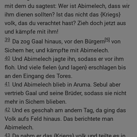
mit dem du sagtest: Wer ist Abimelech, dass wir
ihm dienen sollten? Ist das nicht das {Kriegs}
volk, das du verachtet hast? Zieh doch jetzt aus
und kämpfe mit ihm!
39
[5]
Da zog Gaal hinaus, vor den Bürgern
von
Sichem her, und kämpfte mit Abimelech.
40
Und Abimelech jagte ihn, sodass er vor ihm
floh. Und viele fielen {und lagen} erschlagen bis
an den Eingang des Tores.
41
Und Abimelech blieb in Aruma. Sebul aber
vertrieb Gaal und seine Brüder, sodass sie nicht
mehr in Sichem blieben.
42
Und es geschah am andern Tag, da ging das
Volk aufs Feld hinaus. Das berichtete man
Abimelech.
43
Da nahm er das {Kriegs} volk und teilte es in