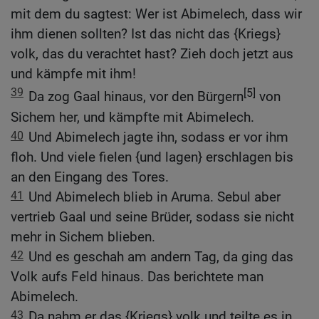
mit dem du sagtest: Wer ist Abimelech, dass wir
ihm dienen sollten? Ist das nicht das {Kriegs}
volk, das du verachtet hast? Zieh doch jetzt aus
und kämpfe mit ihm!
39
[5]
Da zog Gaal hinaus, vor den Bürgern
von
Sichem her, und kämpfte mit Abimelech.
40
Und Abimelech jagte ihn, sodass er vor ihm
floh. Und viele fielen {und lagen} erschlagen bis
an den Eingang des Tores.
41
Und Abimelech blieb in Aruma. Sebul aber
vertrieb Gaal und seine Brüder, sodass sie nicht
mehr in Sichem blieben.
42
Und es geschah am andern Tag, da ging das
Volk aufs Feld hinaus. Das berichtete man
Abimelech.
43
Da nahm er das {Kriegs} volk und teilte es in