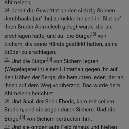
Abimelech,
24
damit die Gewalttat an den siebzig Söhnen
Jerubbaals {auf ihn} zurückkäme und ihr Blut auf
ihren Bruder Abimelech gelegt würde, der sie
[3]
erschlagen hatte, und auf die Bürger
von
Sichem, die seine Hände gestärkt hatten, seine
Brüder zu erschlagen.
25
[3]
Und die Bürger
von Sichem legten
{Wegelagerer in} einen Hinterhalt gegen ihn auf
den Höhen der Berge; die beraubten jeden, der an
ihnen auf dem Weg vorüberzog. Das wurde dem
Abimelech berichtet.
26
Und Gaal, der Sohn Ebeds, kam mit seinen
Brüdern, und sie zogen durch Sichem. Und die
[3]
Bürger
von Sichem vertrauten ihm.
27
Und sie gingen aufs Feld hinaus und hielten