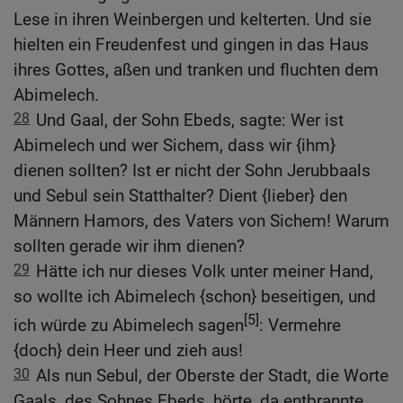
Lese in ihren Weinbergen und kelterten. Und sie
hielten ein Freudenfest und gingen in das Haus
ihres Gottes, aßen und tranken und fluchten dem
Abimelech.
28
Und Gaal, der Sohn Ebeds, sagte: Wer ist
Abimelech und wer Sichem, dass wir {ihm}
dienen sollten? Ist er nicht der Sohn Jerubbaals
und Sebul sein Statthalter? Dient {lieber} den
Männern Hamors, des Vaters von Sichem! Warum
sollten gerade wir ihm dienen?
29
Hätte ich nur dieses Volk unter meiner Hand,
so wollte ich Abimelech {schon} beseitigen, und
[5]
ich würde zu Abimelech sagen
: Vermehre
{doch} dein Heer und zieh aus!
30
Als nun Sebul, der Oberste der Stadt, die Worte
Gaals, des Sohnes Ebeds, hörte, da entbrannte