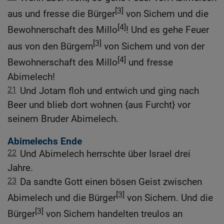
[3]
aus und fresse die Bürger
von Sichem und die
[4]
Bewohnerschaft des Millo
! Und es gehe Feuer
[3]
aus von den Bürgern
von Sichem und von der
[4]
Bewohnerschaft des Millo
und fresse
Abimelech!
21
Und Jotam floh und entwich und ging nach
Beer und blieb dort wohnen {aus Furcht} vor
seinem Bruder Abimelech.
Abimelechs Ende
22
Und Abimelech herrschte über Israel drei
Jahre.
23
Da sandte Gott einen bösen Geist zwischen
[3]
Abimelech und die Bürger
von Sichem. Und die
[3]
Bürger
von Sichem handelten treulos an