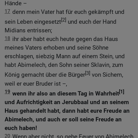
Hände –
17
denn mein Vater hat für euch gekämpft und
[2]
sein Leben eingesetzt
und euch der Hand
Midians entrissen;
18
ihr aber habt euch heute gegen das Haus
meines Vaters erhoben und seine Söhne
erschlagen, siebzig Mann auf einem Stein, und
habt Abimelech, den Sohn seiner Sklavin, zum
[3]
König gemacht über die Bürger
von Sichem,
weil er euer Bruder ist –,
19
[1]
wenn ihr also an diesem Tag in Wahrheit
und Aufrichtigkeit an Jerubbaal und an seinem
Haus gehandelt habt, dann habt eure Freude an
Abimelech, und auch er soll seine Freude an
euch haben!
20
Wenn aber nicht, so gehe Feuer von Abimelech