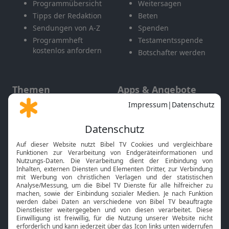
Programmübersicht
Weitersagen
Tipps der Redaktion
Beten
Sendungen von A-Z
Spenden
Programmheft
Testamentsspende
kostenlos anfordern
Botschafter werden
Themen
Apps & Angebote
Gott und Bibel erklärt
Newsletter
Feiertage
Mobile App
Interviews
Kids App
Neuigkeiten
Smart TV
HbbTV
Bibelthek Online-Bibel
Nächster Gottesdienst
Bibel TV
Service