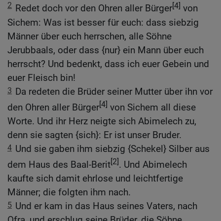
2
[4]
Redet doch vor den Ohren aller Bürger
von
Sichem: Was ist besser für euch: dass siebzig
Männer über euch herrschen, alle Söhne
Jerubbaals, oder dass {nur} ein Mann über euch
herrscht? Und bedenkt, dass ich euer Gebein und
euer Fleisch bin!
3
Da redeten die Brüder seiner Mutter über ihn vor
[4]
den Ohren aller Bürger
von Sichem all diese
Worte. Und ihr Herz neigte sich Abimelech zu,
denn sie sagten {sich}: Er ist unser Bruder.
4
Und sie gaben ihm siebzig {Schekel} Silber aus
[2]
dem Haus des Baal-Berit
. Und Abimelech
kaufte sich damit ehrlose und leichtfertige
Männer; die folgten ihm nach.
5
Und er kam in das Haus seines Vaters, nach
Ofra, und erschlug seine Brüder, die Söhne