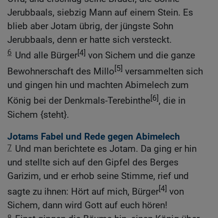
Jerubbaals, siebzig Mann auf einem Stein. Es
blieb aber Jotam übrig, der jüngste Sohn
Jerubbaals, denn er hatte sich versteckt.
6
[4]
Und alle Bürger
von Sichem und die ganze
[5]
Bewohnerschaft des Millo
versammelten sich
und gingen hin und machten Abimelech zum
[6]
König bei der Denkmals-Terebinthe
, die in
Sichem {steht}.
Jotams Fabel und Rede gegen Abimelech
7
Und man berichtete es Jotam. Da ging er hin
und stellte sich auf den Gipfel des Berges
Garizim, und er erhob seine Stimme, rief und
[4]
sagte zu ihnen: Hört auf mich, Bürger
von
Sichem, dann wird Gott auf euch hören!
8