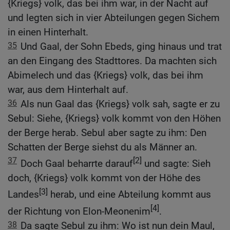
{Kriegs} volk, das bei ihm war, in der Nacht auf
und legten sich in vier Abteilungen gegen Sichem
in einen Hinterhalt.
35
Und Gaal, der Sohn Ebeds, ging hinaus und trat
an den Eingang des Stadttores. Da machten sich
Abimelech und das {Kriegs} volk, das bei ihm
war, aus dem Hinterhalt auf.
36
Als nun Gaal das {Kriegs} volk sah, sagte er zu
Sebul: Siehe, {Kriegs} volk kommt von den Höhen
der Berge herab. Sebul aber sagte zu ihm: Den
Schatten der Berge siehst du als Männer an.
37
[2]
Doch Gaal beharrte darauf
und sagte: Sieh
doch, {Kriegs} volk kommt von der Höhe des
[3]
Landes
herab, und eine Abteilung kommt aus
[4]
der Richtung von Elon-Meonenim
.
38
Da sagte Sebul zu ihm: Wo ist nun dein Maul,