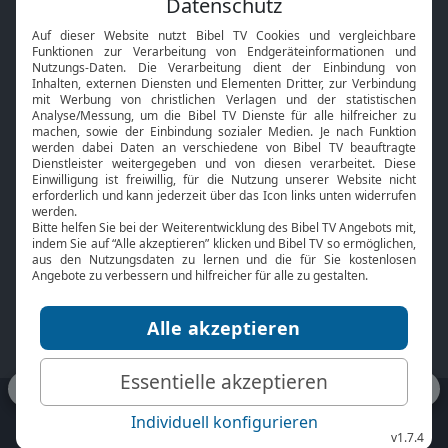
Interviews
Kids App
Neuigkeiten
Smart TV
HbbTV
Bibelthek Online-Bibel
Nächster Gottesdienst
Bibel TV
Service
Über uns
Kontakt
Jobs
TV-Empfang
Presse
FAQ
Mediadaten
bibeltv.de:
Impressum
Datenschutz
Nutzungsbedingungen