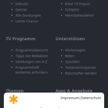
Exklusiv
Bibel TV Impuls
Genres
EchtJetzt
Alle Sendungen
MeinGottesdienst
Letzte Chance
TV Programm
Unterstützen
Programmübersicht
Weitersagen
Tipps der Redaktion
Beten
Sendungen von A-Z
Spenden
Programmheft
Testamentsspende
kostenlos anfordern
Botschafter werden
Themen
Apps & Angebote
Gott und Bibel erklärt
Newsletter
Feiertage
Mobile App