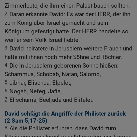
Zimmerleute, die ihm einen Palast bauen sollten.
2
Daran erkannte David: Es war der HERR, der ihn
zum König über Israel gemacht und sein
Königtum gefestigt hatte. Der HERR handelte so,
weil er sein Volk Israel liebte.
3
David heiratete in Jerusalem weitere Frauen und
hatte mit ihnen noch mehr Söhne und Töchter.
4
Die in Jerusalem geborenen Söhne hießen:
Schammua, Schobab, Natan, Salomo,
5
Jibhar, Elischua, Elpelet,
6
Nogah, Nefeg, Jafia,
7
Elischama, Beeljada und Elifelet.
David schlägt die Angriffe der Philister zurück
(2
Sam 5,17-25
)
8
Als die Philister erfuhren, dass David zum
König von ganz Israel gesalbt worden war, kamen