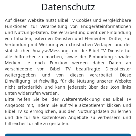
20
Wer dem Herrn so dient
angenommen und seine B
21
Das Gebet der Armen,
erwarten, durchdringt di
wenn es sein Ziel erreich
Höchste, eingreift
22
und den Seinen Recht v
warten. Er hat nicht lang
Grausamkeit wird er ihn
23
Er wird den Fremden, d
alle Vermessenen wird er
zerbrechen.
24
Jedem Menschen wird 
Taten und Absichten verd
25
Er wird seinem Volk z
Erbarmen zur Freude füh