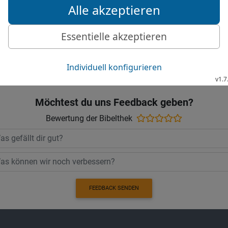
26
Wenn er sich in der Ze
das so erquickend wie R
Gute Nachricht Bibel, durchgesehene N
Möchtest du uns Feedback geben?
Bewertung der Bibelthek
FEEDBACK SENDEN