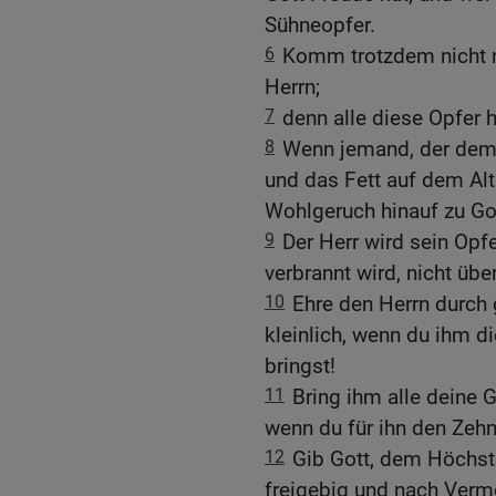
Sühneopfer.
6
Komm trotzdem nicht m
Herrn;
7
denn alle diese Opfer 
8
Wenn jemand, der dem 
und das Fett auf dem Alta
Wohlgeruch hinauf zu Go
9
Der Herr wird sein Opfe
verbrannt wird, nicht übe
10
Ehre den Herrn durch 
kleinlich, wenn du ihm di
bringst!
11
Bring ihm alle deine 
wenn du für ihn den Zehnt
12
Gib Gott, dem Höchste
freigebig und nach Verm