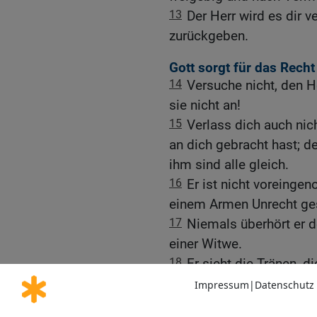
13
Der Herr wird es dir v
zurückgeben.
Gott sorgt für das Recht
14
Versuche nicht, den H
sie nicht an!
15
Verlass dich auch nic
an dich gebracht hast; d
ihm sind alle gleich.
16
Er ist nicht voreinge
einem Armen Unrecht gesc
17
Niemals überhört er d
einer Witwe.
18
Er sieht die Tränen, d
19
und hört ihren Schrei,
verursacht hat.