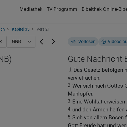
Mediathek
TV Programm
Bibelthek Online-Bibe
ach
Kapitel 35
Vers 21
Vorlesen
Videos a
GNB)
Gute Nachricht B
1
Das Gesetz befolgen h
vervielfachen.
2
Wer sich nach Gottes G
Mahlopfer.
3
Eine Wohltat erweisen z
4
und den Armen helfen a
5
Sich von allem Bösen f
Gott Freude hat; und wer