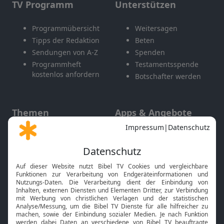
TV Programm
Unterstützen
Programmübersicht
Weitersagen
Tipps der Redaktion
Beten
Sendungen von A-Z
Spenden
Programmheft
Testamentsspende
kostenlos anfordern
Botschafter werden
Themen
Apps & Angebote
Gott und Bibel erklärt
Newsletter
Feiertage
Mobile App
Interviews
Kids App
Neuigkeiten
Smart TV
HbbTV
Bibelthek Online-Bibel
Nächster Gottesdienst