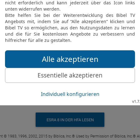
Esra 8 4 in der New International Version
Pahath-Moab: Eliehoenai son of Zerahiah
ESRA 8 IN DER NIV LESEN
 ® (Anglicised), NIV TM Copyright © 1979, 1984, 2011 by Biblica, Inc. Used with perm
Esra 8 4 in der Hoffnung für Alle
n von Serachja, aus der Sippe Pahat-Moab
ESRA 8 IN DER HFA LESEN
t © 1983, 1996, 2002, 2015 by Biblica, Inc.® Used by Permission of Biblica, Inc.® Al