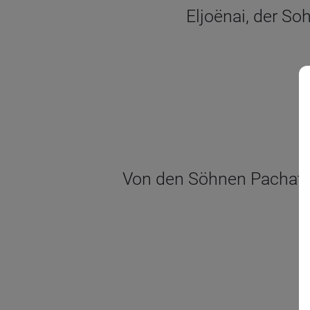
Eljoënai, der S
Von den Söhnen Pachat-M