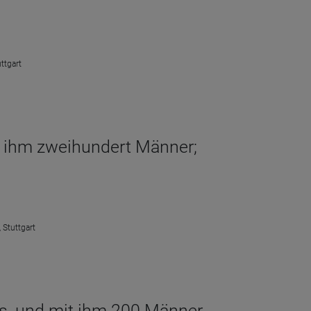
ttgart
t ihm zweihundert Männer;
 Stuttgart
s, und mit ihm 200 Männer.