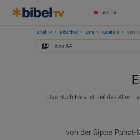
Live TV
Bibel TV
Bibelthek
Esra
Kapitel 8
Vers 4
E
Das Buch Esra ist Teil des Alten 
von der Sippe Pahat-