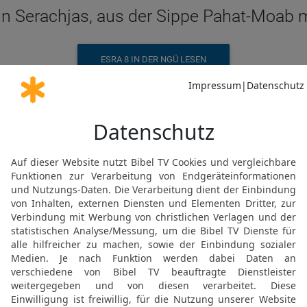
ohn Serachjas, aus der Sippe Pahat-Moab 
ESRA 8 IN DER NGÜ LESEN
© Genfer Bibelgesellschaft / Deutsche Bibelgesellschaft, Stuttgart
Esra 8 4 in der Schlachter 2000
oabs: Eljoenai, der Sohn Serachjas, un
Geschlechts.
ESRA 8 IN DER SLT LESEN
© 2000 Genfer Bibelgesellschaft