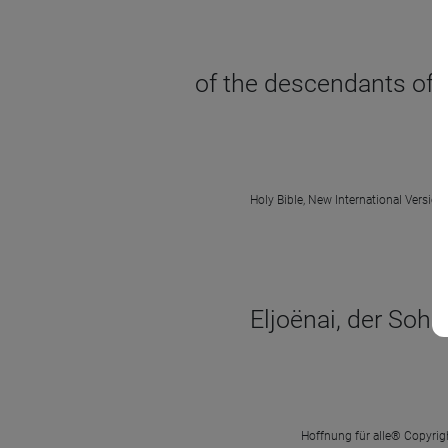
of the descendants of 
Holy Bible, New International Version
Eljoënai, der Soh
Hoffnung für alle® Copyrigh