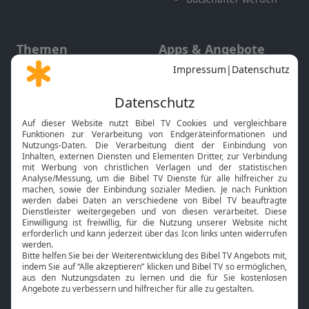
Themen
Apps & Angebote
Gott und Bibel erklärt
Newsletter
Feiertage
Mobile App
Interviews
Kids App
Neuigkeiten
Smart TV
HbbTV
Bibelthek Online-Bibel
Nächster Gottesdienst
Bibel TV
Service
Über uns
Kontakt
Jobs
TV-Empfang
Presse
FAQ