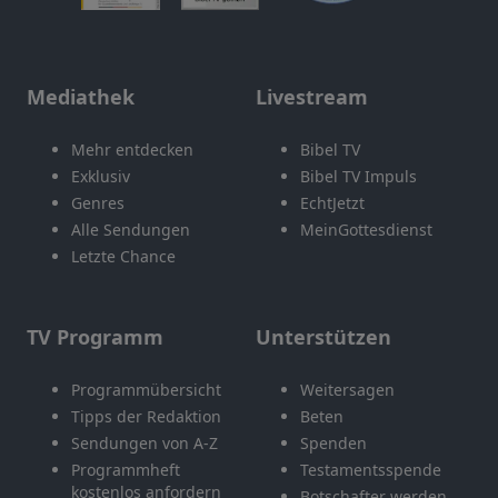
Mediathek
Livestream
Mehr entdecken
Bibel TV
Exklusiv
Bibel TV Impuls
Genres
EchtJetzt
Alle Sendungen
MeinGottesdienst
Letzte Chance
TV Programm
Unterstützen
Programmübersicht
Weitersagen
Tipps der Redaktion
Beten
Sendungen von A-Z
Spenden
Programmheft
Testamentsspende
kostenlos anfordern
Botschafter werden