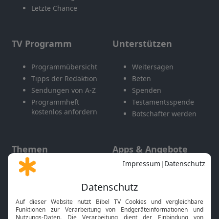
Letzte Chance
TV Programm
Unterstützen
Programmübersicht
Weitersagen
Tipps der Redaktion
Beten
Sendungen von A-Z
Spenden
Programmheft
Testamentsspende
kostenlos anfordern
Botschafter werden
Themen
Apps & Angebote
Gott und Bibel erklärt
Newsletter
Feiertage
Mobile App
Interviews
Kids App
Neuigkeiten
Smart TV