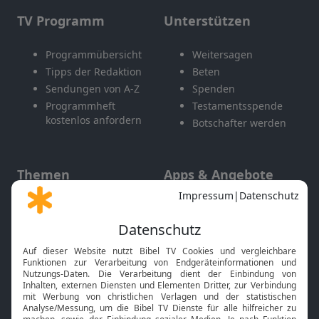
TV Programm
Unterstützen
Programmübersicht
Weitersagen
Tipps der Redaktion
Beten
Sendungen von A-Z
Spenden
Programmheft
Testamentsspende
kostenlos anfordern
Botschafter werden
Themen
Apps & Angebote
Gott und Bibel erklärt
Newsletter
Feiertage
Mobile App
Interviews
Kids App
Neuigkeiten
Smart TV
HbbTV
Bibelthek Online-Bibel
Nächster Gottesdienst