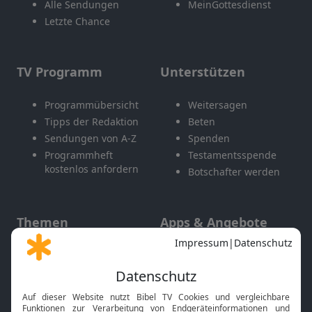
Alle Sendungen
MeinGottesdienst
Letzte Chance
TV Programm
Unterstützen
Programmübersicht
Weitersagen
Tipps der Redaktion
Beten
Sendungen von A-Z
Spenden
Programmheft
Testamentsspende
kostenlos anfordern
Botschafter werden
Themen
Apps & Angebote
Gott und Bibel erklärt
Newsletter
Feiertage
Mobile App
Interviews
Kids App
Neuigkeiten
Smart TV